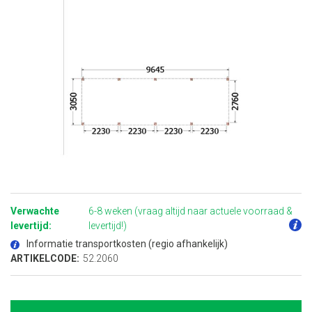
Ga
naar
het
Verwachte
6-8 weken (vraag altijd naar actuele voorraad &
begin
van
levertijd:
levertijd!)
de
afbeeldingen-
Informatie transportkosten (regio afhankelijk)
gallerij
ARTIKELCODE:
52.2060