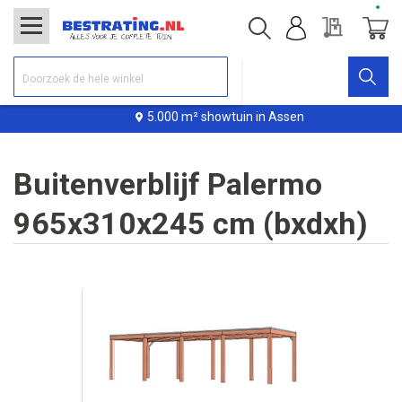
Offerte
Winke
5.000 m² showtuin in Assen
Buitenverblijf Palermo
965x310x245 cm (bxdxh)
Ga
naar
het
einde
van
de
afbeeldingen-
gallerij