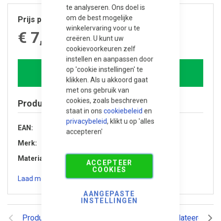
te analyseren. Ons doel is
om de best mogelijke
Prijs per stuk
winkelervaring voor u te
€ 7,565.00
creëren. U kunt uw
cookievoorkeuren zelf
instellen en aanpassen door
op 'cookie instellingen' te
In winkelwagen
klikken. Als u akkoord gaat
met ons gebruik van
cookies, zoals beschreven
Product specificaties
staat in ons
cookiebeleid
en
privacybeleid
, klikt u op 'alles
EAN
8720246406511
accepteren'
Merk
Trendhout
Materiaal
Douglas hout
ACCEPTEER
COOKIES
Laad meer specificaties
AANGEPASTE
INSTELLINGEN
Productomschrijving
Reviews
Gerelateerde pr