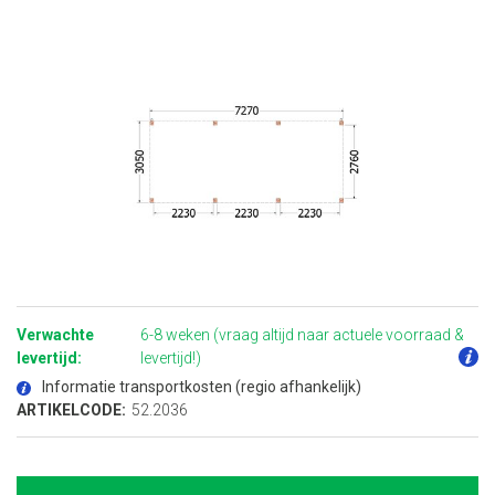
Ga
naar
het
Verwachte
6-8 weken (vraag altijd naar actuele voorraad &
begin
van
levertijd:
levertijd!)
de
afbeeldingen-
Informatie transportkosten (regio afhankelijk)
gallerij
ARTIKELCODE:
52.2036