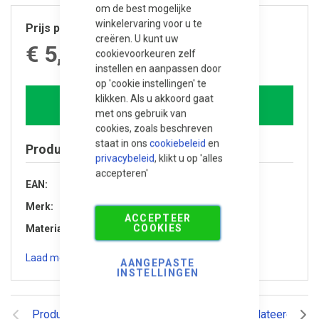
om de best mogelijke
winkelervaring voor u te
Prijs per stuk
creëren. U kunt uw
€ 5,765.00
cookievoorkeuren zelf
instellen en aanpassen door
op 'cookie instellingen' te
klikken. Als u akkoord gaat
In winkelwagen
met ons gebruik van
cookies, zoals beschreven
staat in ons
cookiebeleid
en
Product specificaties
privacybeleid
, klikt u op 'alles
accepteren'
EAN
8720246406276
Merk
Trendhout
ACCEPTEER
COOKIES
Materiaal
Douglas hout
Laad meer specificaties
AANGEPASTE
INSTELLINGEN
Productomschrijving
Reviews
Gerelateerde pr