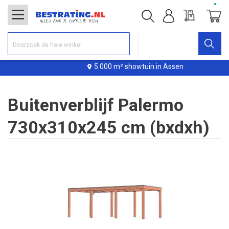
Offerte
Winke
5.000 m² showtuin in Assen
Buitenverblijf Palermo
730x310x245 cm (bxdxh)
Ga
naar
het
einde
van
de
afbeeldingen-
gallerij