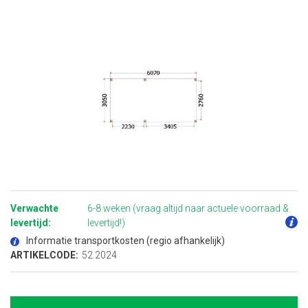
Ga
naar
het
Verwachte
6-8 weken (vraag altijd naar actuele voorraad &
begin
van
levertijd:
levertijd!)
de
afbeeldingen-
Informatie transportkosten (regio afhankelijk)
gallerij
ARTIKELCODE:
52.2024