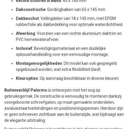
Rechte schoren in wand
: 45 x 145 mm
Dakconstructie
: Gordingbalken van 65 x 145 mm
Dakbeschot
: Vellingdelen van 18 x 145 mm, met EPDM
rubberfolie als dakbedekking voor optimale waterdichtheid.
Afwerking
: Voorzien van een rechte aluminium daktrim en
PVC hemelwaterafvoer.
Inclusief
: Bevestigingsmateriaal en een duidelijke
opbouwhandleiding voor een eenvoudige montage.
Montagemogelijkheden
: Dit model kan ook gespiegeld
opgebouwd worden, wat extra flexibiliteit biedt.
Kleuropties
: Op aanvraag beschikbaar in diverse kleuren.
Buitenverblijf Palermo
is ontworpen met het oog op
gebruiksgemak. De constructie is eenvoudig te monteren dankzij
voorgeboorde schroefgaten, op maat gemaakte onderdelen,
zwaluwstaartverbindingen en positioneringspennen. Hierdoor zijn
er geen schroeven zichtbaar aan de buitenzijde, wat bijdraagt aan
de elegante uitstraling.