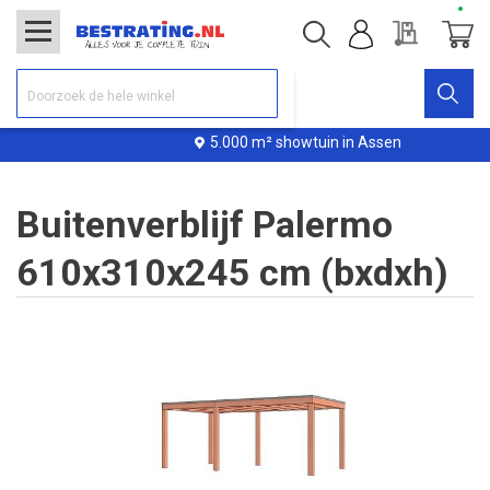
Offerte
Winke
5.000 m² showtuin in Assen
Buitenverblijf Palermo
610x310x245 cm (bxdxh)
Ga
naar
het
einde
van
de
afbeeldingen-
gallerij