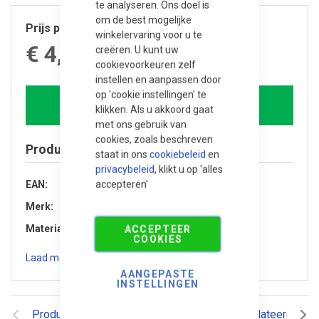
te analyseren. Ons doel is
om de best mogelijke
Prijs per stuk
winkelervaring voor u te
€ 4,890.00
creëren. U kunt uw
cookievoorkeuren zelf
instellen en aanpassen door
op 'cookie instellingen' te
In winkelwagen
klikken. Als u akkoord gaat
met ons gebruik van
cookies, zoals beschreven
Product specificaties
staat in ons
cookiebeleid
en
privacybeleid
, klikt u op 'alles
accepteren'
EAN
8720246406153
Merk
Trendhout
Materiaal
Douglas hout
ACCEPTEER
COOKIES
Laad meer specificaties
AANGEPASTE
INSTELLINGEN
Productomschrijving
Reviews
Gerelateerde pr