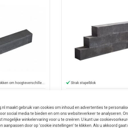
Gebruik stapelblokken om hoogteverschillen in uw tuin te creëren
Strak stapelblok
nce 12x12x60 cm
Lineablock Small 12x12x60 
Black
g.nl maakt gebruik van cookies om inhoud en advertenties te personali
voor social media te bieden en om ons websiteverkeer te analyseren. Ons
5
4,50
Prijs per stuk
t mogelijke winkelervaring voor u te creëren. U kunt uw cookievoorkeur
en aanpassen door op 'cookie instellingen' te klikken. Als u akkoord gaa
 (meestal sneller)
1-10 werkdagen (meestal sneller)