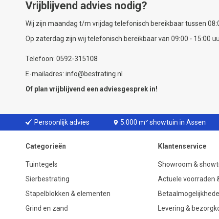
Vrijblijvend advies nodig?
Wij zijn maandag t/m vrijdag telefonisch bereikbaar tussen 08:0
Op zaterdag zijn wij telefonisch bereikbaar van 09:00 - 15:00 uu
Telefoon: 0592-315108
E-mailadres: info@bestrating.nl
Of plan vrijblijvend een
adviesgesprek
in!
Persoonlijk advies
5.000 m² showtuin in Assen
Categorieën
Klantenservice
Tuintegels
Showroom & showt
Sierbestrating
Actuele voorraden &
Stapelblokken & elementen
Betaalmogelijkhed
Grind en zand
Levering & bezorgk