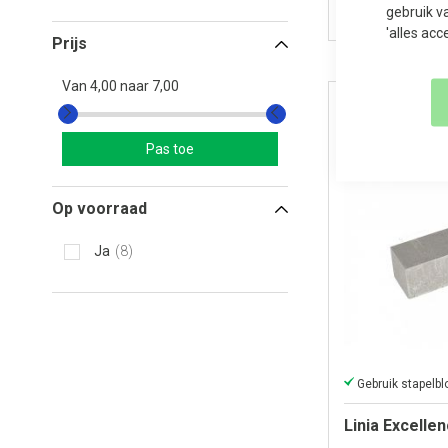
gebruik v
'alles acc
Prijs
Van
4,00
naar
7,00
Pas toe
Op voorraad
Ja
8
Linia Excelle