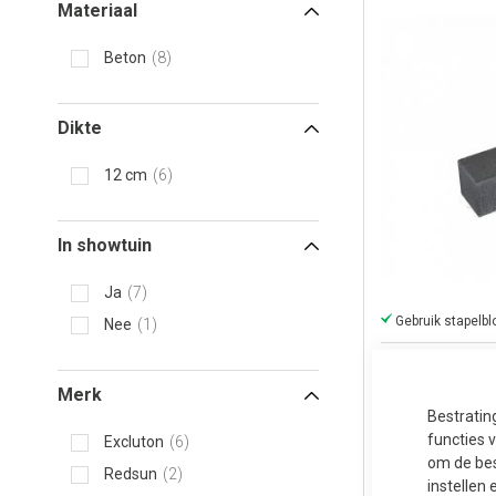
Materiaal
Beton
8
Dikte
12 cm
6
In showtuin
Ja
7
Nee
1
Linia Excelle
Nero
Merk
Bestratin
functies 
Excluton
6
4,2
Prijs per stuk
om de bes
Redsun
2
instellen 
1-10 werkdagen