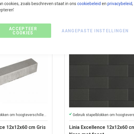
an cookies, zoals beschreven staat in ons
cookiebeleid
en
privacybeleid
,
epteren'
ACCEPTEER
AANGEPASTE INSTELLINGEN
COOKIES
Gebruik stapelblokken om hoogteverschillen in uw tuin te creëren
nce 12x12x60 cm Gris
Linia Excellence 12x12x60 c