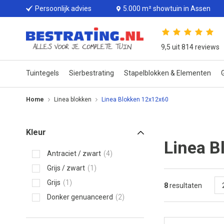
Persoonlijk advies
5.000 m² showtuin in Assen
9,5 uit 814 reviews
Tuintegels
Sierbestrating
Stapelblokken & Elementen
G
Home
Linea blokken
Linea Blokken 12x12x60
Kleur
Linea B
Antraciet / zwart
4
Grijs / zwart
1
Grijs
1
8
resultaten
Donker genuanceerd
2