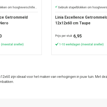
Gebruik stapelblokken om hoogteverschillen in uw tuin te creëren
ence Getrommeld
Linia Excellence Getrommel
 Nero
12x12x60 cm Taupe
0
6,95
Prijs per stuk
 (meestal sneller)
1-10 werkdagen (meestal sneller)
x12x60 zijn ideaal voor het maken van verhogingen in jouw tuin. Met 
embakken.