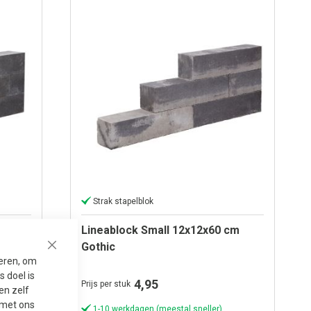
Strak stapelblok
cm
Lineablock Small 12x12x60 cm
Gothic
Close
seren, om
 doel is
4,95
Prijs per stuk
en zelf
t met ons
1-10 werkdagen (meestal sneller)