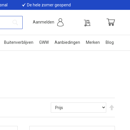
ional
De hele zomer geopend
Offerte
Aanmelden
Winkelwage
Zoek
Buitenverblijven
GWW
Aanbiedingen
Merken
Blog
Van
hoog
naar
laag
sortere