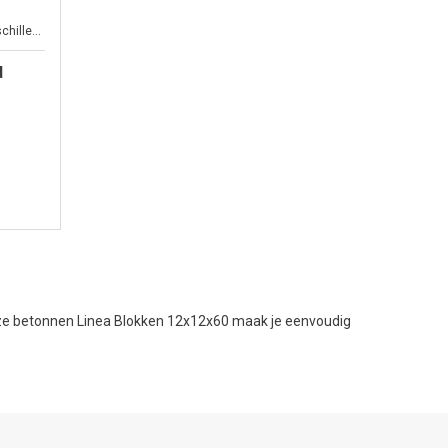
Gebruik stapelblokken om hoogteverschillen in uw tuin te creëren
d
deze betonnen Linea Blokken 12x12x60 maak je eenvoudig