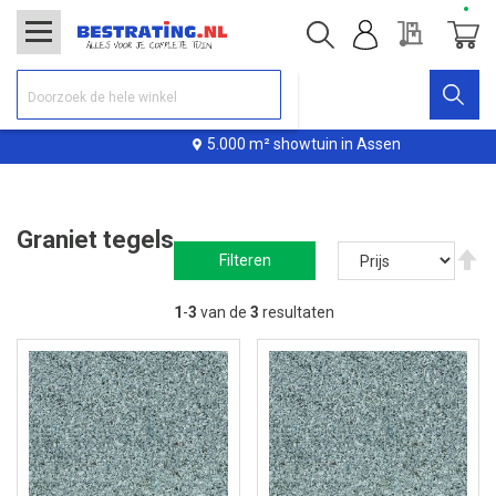
Offerte
Winke
5.000 m² showtuin in Assen
Graniet tegels
V
Filteren
ho
na
la
1
-
3
van de
3
resultaten
so