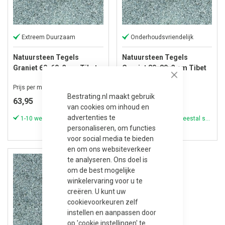
Extreem Duurzaam
Onderhoudsvriendelijk
Natuursteen Tegels
Natuursteen Tegels
Graniet 60x60x3 cm Tibet
Graniet 80x80x3 cm Tibet
Dark Grey
Dark Grey
Close
Prijs per m²
Prijs per m²
Bestrating.nl maakt gebruik
63,95
72,95
van cookies om inhoud en
advertenties te
1-10 werkdagen (meestal sneller)
1-10 werkdagen (meestal sneller)
personaliseren, om functies
voor social media te bieden
en om ons websiteverkeer
te analyseren. Ons doel is
om de best mogelijke
winkelervaring voor u te
creëren. U kunt uw
cookievoorkeuren zelf
instellen en aanpassen door
op 'cookie instellingen' te