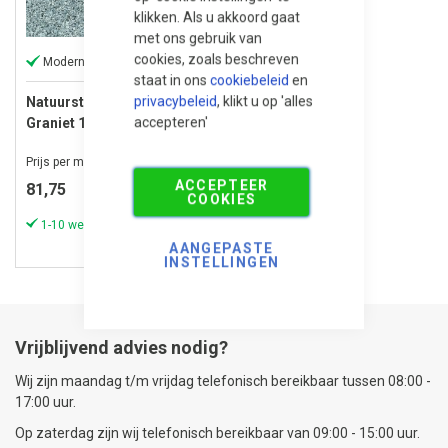
klikken. Als u akkoord gaat
met ons gebruik van
cookies, zoals beschreven
Moderne Tint
staat in ons
cookiebeleid
en
privacybeleid
, klikt u op 'alles
Natuursteen Tegels
accepteren'
Graniet 100x100x3 cm
Tibet Dark Grey
Prijs per m²
ACCEPTEER
81,75
COOKIES
1-10 werkdagen (meestal sneller)
AANGEPASTE
INSTELLINGEN
Vrijblijvend advies nodig?
Wij zijn maandag t/m vrijdag telefonisch bereikbaar tussen 08:00 -
17:00 uur.
Op zaterdag zijn wij telefonisch bereikbaar van 09:00 - 15:00 uur.