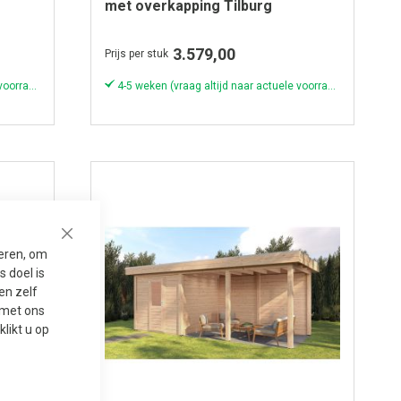
met overkapping Tilburg
300x250cm + 300cm -
Onbehandeld
3.579,00
Prijs per stuk
4-5 weken (vraag altijd naar actuele voorraad & levertijd!)
4-5 weken (vraag altijd naar actuele voorraad & levertijd!)
Close
seren, om
 doel is
en zelf
t met ons
 klikt u op