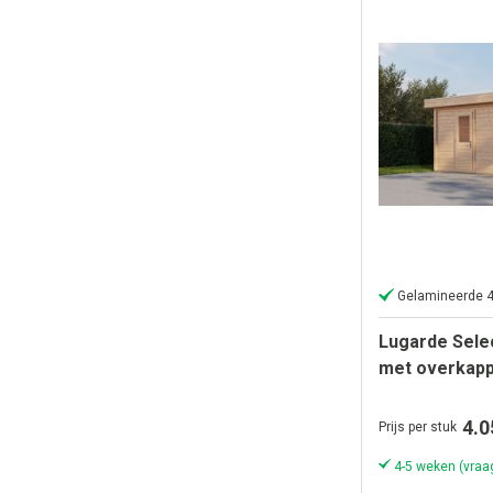
Gelamineerde 
Lugarde Sele
met overkapp
300x250cm + 
Onbehandeld
4.0
Prijs per stuk