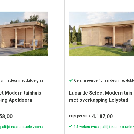
45mm deur met dubbelglas
Gelamineerde 45mm deur met dubb
ct Modern tuinhuis
Lugarde Select Modern tuin
ing Apeldoorn
met overkapping Lelystad
400cm -
300x300cm + 400cm -
Onbehandeld
58,00
4.187,00
Prijs per stuk
4-5 weken (vraag altijd naar actuele voorraad & levertijd!)