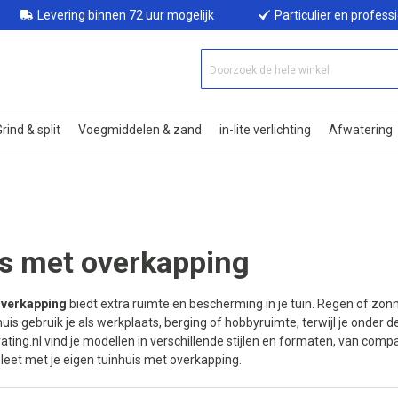
Levering binnen 72 uur mogelijk
Particulier en profess
rind & split
Voegmiddelen & zand
in-lite verlichting
Afwatering
s met overkapping
overkapping
biedt extra ruimte en bescherming in je tuin. Regen of zonnes
huis gebruik je als werkplaats, berging of hobbyruimte, terwijl je onder 
ating.nl vind je modellen in verschillende stijlen en formaten, van compa
eet met je eigen tuinhuis met overkapping.