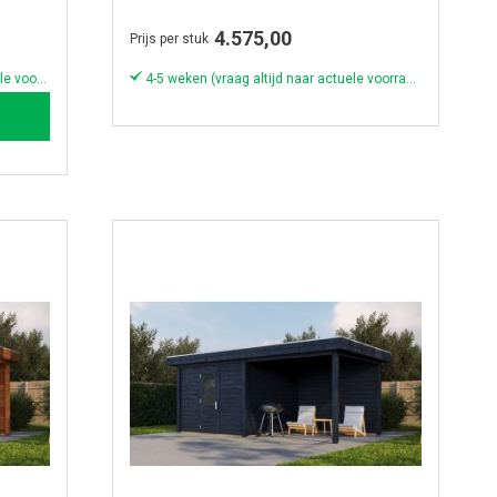
250x250cm + 400cm - Bruine olie
4.575,00
Prijs per stuk
6-8 weken (vraag altijd naar de actuele voorraad & levertijd)
4-5 weken (vraag altijd naar actuele voorraad & levertijd!)