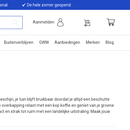
ional
De hele zomer geopend
Offerte
Aanmelden
Winkelwage
Zoek
Buitenverblijven
GWW
Aanbiedingen
Merken
Blog
chijn, je tuin blijft bruikbaar doordat je altijd een beschutte
de overkapping relaxt met een kop koffie en geniet van je groene
ct en strak tot ruim met een landelijke uitstraling. Maak jouw