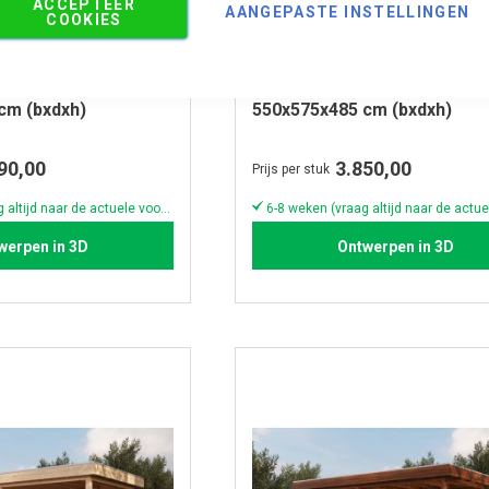
ACCEPTEER
AANGEPASTE INSTELLINGEN
COOKIES
ect Modern
Zadeldak Select Modern
cm (bxdxh)
550x575x485 cm (bxdxh)
90,00
3.850,00
Prijs per stuk
6-8 weken (vraag altijd naar de actuele voorraad & levertijd)
werpen in 3D
Ontwerpen in 3D