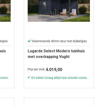
elglas
Gelamineerde 45mm deur met dubbelglas
huis
Lugarde Select Modern tuinhuis
met overkapping Vught
olie
250x250cm + 300cm - Zwarte olie
4.019,00
Prijs per stuk
4-5 weken (vraag altijd naar actuele voorraad & levertijd!)
4-5 weken (vraag altijd naar actuele voorraad & levertijd!)