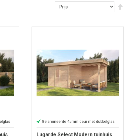
Van
hoog
naar
laag
sortere
elglas
Gelamineerde 45mm deur met dubbelglas
huis
Lugarde Select Modern tuinhuis