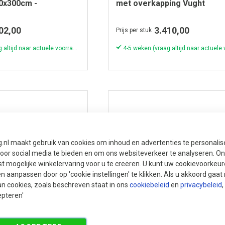
0x300cm -
met overkapping Vught
250x250cm + 300cm -
Onbehandeld
02,00
3.410,00
Prijs per stuk
4-5 weken (vraag altijd naar actuele voorraad & levertijd!)
g.nl maakt gebruik van cookies om inhoud en advertenties te personali
voor social media te bieden en om ons websiteverkeer te analyseren. Ons
t mogelijke winkelervaring voor u te creëren. U kunt uw cookievoorkeur
en aanpassen door op 'cookie instellingen' te klikken. Als u akkoord gaa
an cookies, zoals beschreven staat in ons
cookiebeleid
en
privacybeleid
,
epteren'