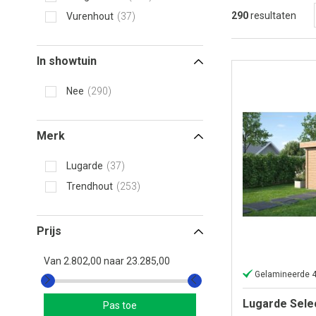
290
resultaten
Vurenhout
37
In showtuin
Nee
290
Merk
Lugarde
37
Trendhout
253
Prijs
Van
2.802,00
naar
23.285,00
Gelamineerde 
Lugarde Sele
Pas toe