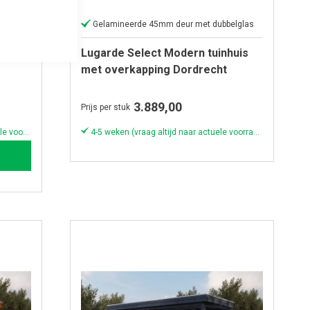
Gelamineerde 45mm deur met dubbelglas
Lugarde Select Modern tuinhuis
met overkapping Dordrecht
250x250cm + 400cm -
Onbehandeld
3.889,00
Prijs per stuk
6-8 weken (vraag altijd naar de actuele voorraad & levertijd)
4-5 weken (vraag altijd naar actuele voorraad & levertijd!)