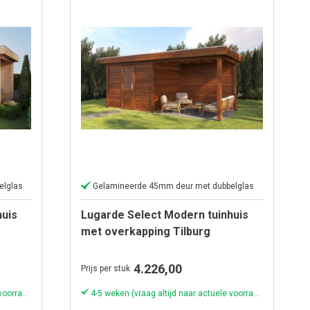
elglas
Gelamineerde 45mm deur met dubbelglas
huis
Lugarde Select Modern tuinhuis
met overkapping Tilburg
300x250cm + 300cm - Bruine olie
4.226,00
Prijs per stuk
4-5 weken (vraag altijd naar actuele voorraad & levertijd!)
4-5 weken (vraag altijd naar actuele voorraad & levertijd!)