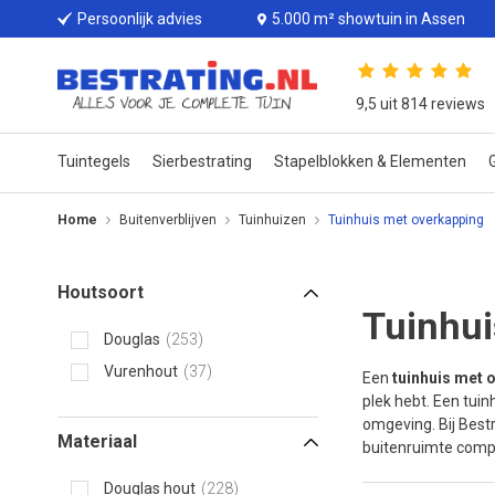
Persoonlijk advies
5.000 m² showtuin in Assen
9,5 uit 814 reviews
Tuintegels
Sierbestrating
Stapelblokken & Elementen
G
Home
Buitenverblijven
Tuinhuizen
Tuinhuis met overkapping
Houtsoort
Tuinhui
Douglas
253
Vurenhout
37
Een
tuinhuis met 
plek hebt. Een tuin
omgeving. Bij Bestr
Materiaal
buitenruimte compl
Douglas hout
228