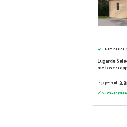
Gelamineerde 
Lugarde Sele
met overkapp
300x300cm + 
Onbehandeld
3.8
Prijs per stuk