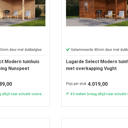
45mm deur met dubbelglas
Gelamineerde 45mm deur met dubb
ct Modern tuinhuis
Lugarde Select Modern tuin
ing Nunspeet
met overkapping Vught
300cm -
250x250cm + 300cm - Bruine 
89,00
4.019,00
Prijs per stuk
4-5 weken (vraag altijd naar actuele voorraad & levertijd!)