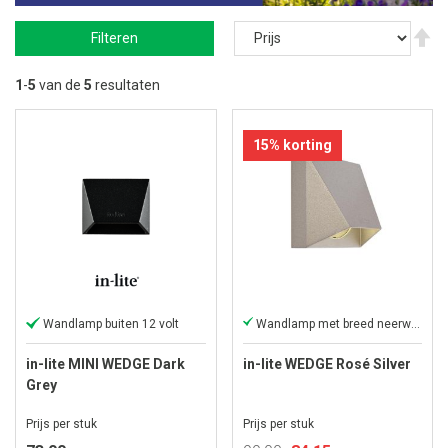
V
Filteren
ho
na
la
1
-
5
van de
5
resultaten
so
15% korting
Wandlamp buiten 12 volt
Wandlamp met breed neerwaarts licht
in-lite MINI WEDGE Dark
in-lite WEDGE Rosé Silver
Grey
Prijs per stuk
Prijs per stuk