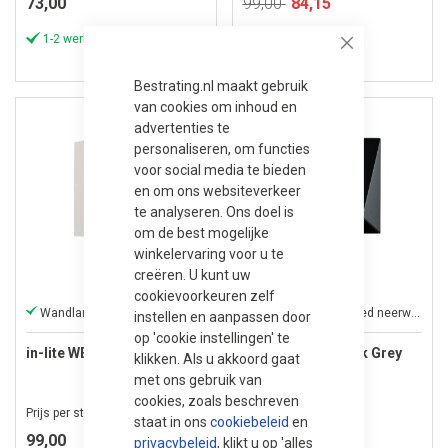
Speciale
73,00
99,00
84,15
prijs
1-2 werkdagen
1-2 werkdagen
Close
Bestrating.nl maakt gebruik
van cookies om inhoud en
advertenties te
personaliseren, om functies
voor social media te bieden
en om ons websiteverkeer
te analyseren. Ons doel is
om de best mogelijke
winkelervaring voor u te
creëren. U kunt uw
cookievoorkeuren zelf
Wandlamp met breed neerwaarts licht
Wandlamp met breed neerwaarts licht
instellen en aanpassen door
op 'cookie instellingen' te
in-lite WEDGE White
in-lite WEDGE Dark Grey
klikken. Als u akkoord gaat
met ons gebruik van
cookies, zoals beschreven
Prijs per stuk
Prijs per stuk
staat in ons
cookiebeleid
en
99,00
99,00
privacybeleid
, klikt u op 'alles