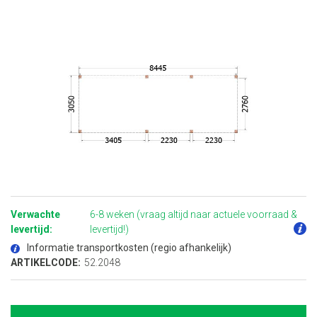
Ga
naar
het
Verwachte
6-8 weken (vraag altijd naar actuele voorraad &
begin
van
levertijd:
levertijd!)
de
afbeeldingen-
Informatie transportkosten (regio afhankelijk)
gallerij
ARTIKELCODE:
52.2048