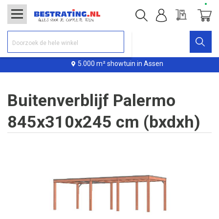
Offerte
Winke
5.000 m² showtuin in Assen
Buitenverblijf Palermo
845x310x245 cm (bxdxh)
Ga
naar
het
einde
van
de
afbeeldingen-
gallerij