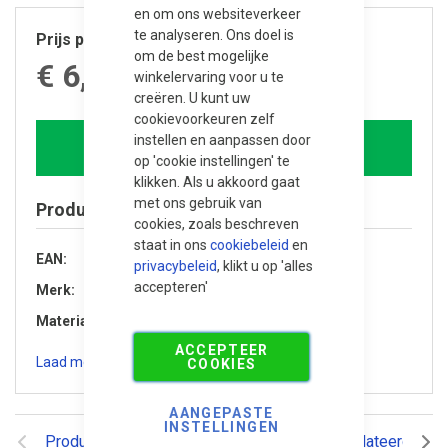
en om ons websiteverkeer
te analyseren. Ons doel is
Prijs per stuk
om de best mogelijke
€ 6,330.00
winkelervaring voor u te
creëren. U kunt uw
cookievoorkeuren zelf
instellen en aanpassen door
In winkelwagen
op 'cookie instellingen' te
klikken. Als u akkoord gaat
met ons gebruik van
Product specificaties
cookies, zoals beschreven
staat in ons
cookiebeleid
en
EAN
8720246406399
privacybeleid
, klikt u op 'alles
accepteren'
Merk
Trendhout
Materiaal
Douglas hout
ACCEPTEER
Laad meer specificaties
COOKIES
AANGEPASTE
INSTELLINGEN
Productomschrijving
Reviews
Gerelateerde pr