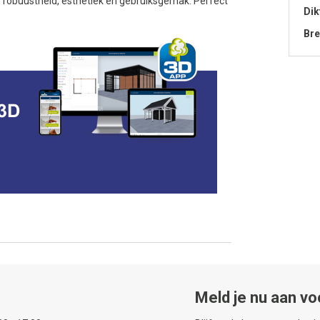
n robuustheid, esthetiek en gebruiksgemak. Perfect
Dik
Bre
Meld je nu aan vo