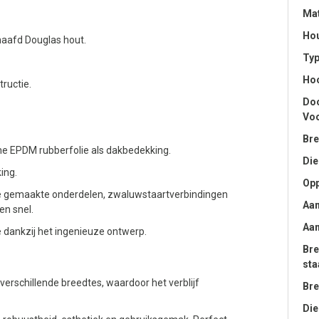
Mat
Hou
aafd Douglas hout.
Ty
Hoo
ructie.
Doo
Voo
Bre
 EPDM rubberfolie als dakbedekking.
Die
ing.
Opp
e gemaakte onderdelen, zwaluwstaartverbindingen
Aan
n snel.
Aan
 dankzij het ingenieuze ontwerp.
Bre
sta
erschillende breedtes, waardoor het verblijf
Bre
Die