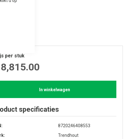
 klikt u op
js per stuk
 8,815.00
In winkelwagen
oduct specificaties
N
8720246408553
rk
Trendhout