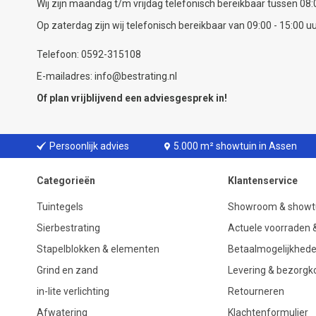
Wij zijn maandag t/m vrijdag telefonisch bereikbaar tussen 08:0
Op zaterdag zijn wij telefonisch bereikbaar van 09:00 - 15:00 uu
Telefoon: 0592-315108
E-mailadres: info@bestrating.nl
Of plan vrijblijvend een
adviesgesprek
in!
Persoonlijk advies
5.000 m² showtuin in Assen
Categorieën
Klantenservice
Tuintegels
Showroom & showt
Sierbestrating
Actuele voorraden &
Stapelblokken & elementen
Betaalmogelijkhed
Grind en zand
Levering & bezorgk
in-lite verlichting
Retourneren
Afwatering
Klachtenformulier