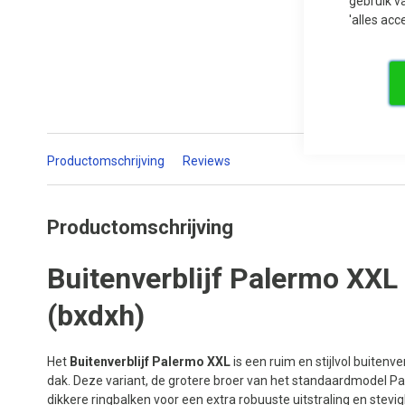
gebruik v
'alles acc
Ga
naar
het
begin
van
de
afbeeldingen-
Productomschrijving
Reviews
gallerij
Productomschrijving
Buitenverblijf Palermo XX
(bxdxh)
Het
Buitenverblijf Palermo XXL
is een ruim en stijlvol buitenv
dak. Deze variant, de grotere broer van het standaardmodel P
dikkere ringbalken voor een extra robuuste uitstraling en stevig