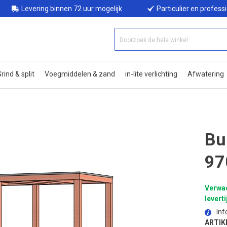
Levering binnen 72 uur mogelijk
Particulier en profess
rind & split
Voegmiddelen & zand
in-lite verlichting
Afwatering
Bu
97
Verwa
leverti
Inf
ARTIK