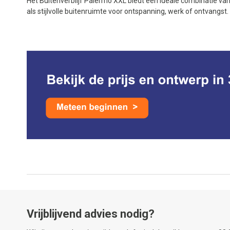
Het Buitenverblijf Palermo XXL biedt een ideale combinatie va
als stijlvolle buitenruimte voor ontspanning, werk of ontvangst.
Vrijblijvend advies nodig?