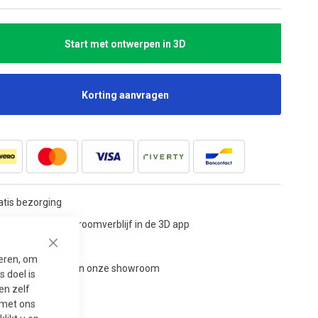
Start met ontwerpen in 3D
Korting aanvragen
atis bezorging
twerp zelf jouw droomverblijf in de 3D app
ntage mogelijk
Close
seren, om
ak een afspraak in onze showroom
 doel is
en zelf
t met ons