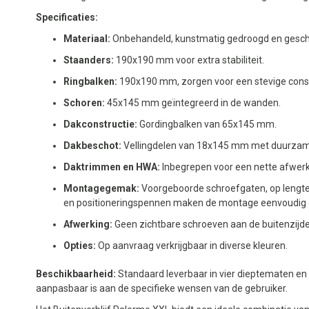
Specificaties:
Materiaal:
Onbehandeld, kunstmatig gedroogd en gesch
Staanders:
190x190 mm voor extra stabiliteit.
Ringbalken:
190x190 mm, zorgen voor een stevige const
Schoren:
45x145 mm geïntegreerd in de wanden.
Dakconstructie:
Gordingbalken van 65x145 mm.
Dakbeschot:
Vellingdelen van 18x145 mm met duurzame
Daktrimmen en HWA:
Inbegrepen voor een nette afwerk
Montagegemak:
Voorgeboorde schroefgaten, op lengt
en positioneringspennen maken de montage eenvoudig e
Afwerking:
Geen zichtbare schroeven aan de buitenzijde
Opties:
Op aanvraag verkrijgbaar in diverse kleuren.
Beschikbaarheid:
Standaard leverbaar in vier dieptematen en v
aanpasbaar is aan de specifieke wensen van de gebruiker.