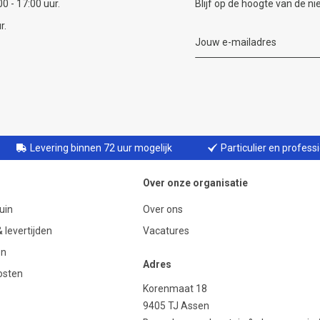
0 - 17:00 uur.
Blijf op de hoogte van de n
r.
Levering binnen 72 uur mogelijk
Particulier en profess
Over onze organisatie
uin
Over ons
 levertijden
Vacatures
en
Adres
osten
Korenmaat 18
9405 TJ Assen