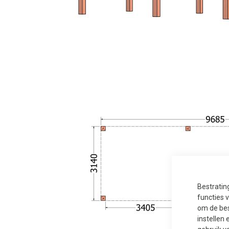
Bestratin
functies 
om de bes
instellen 