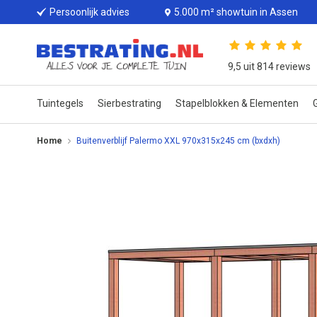
Persoonlijk advies
5.000 m² showtuin in Assen
9,5 uit 814 reviews
Tuintegels
Sierbestrating
Stapelblokken & Elementen
G
Home
Buitenverblijf Palermo XXL 970x315x245 cm (bxdxh)
Ga
naar
het
einde
van
de
afbeeldingen-
gallerij