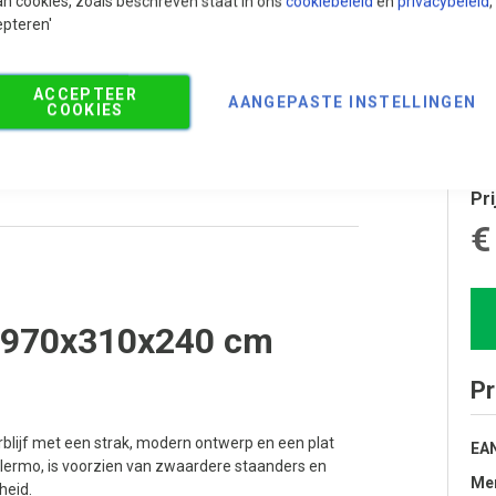
an cookies, zoals beschreven staat in ons
cookiebeleid
en
privacybeleid
,
epteren'
ACCEPTEER
AANGEPASTE INSTELLINGEN
COOKIES
Pri
€
L 970x310x240 cm
Pr
erblijf met een strak, modern ontwerp en een plat
EA
alermo, is voorzien van zwaardere staanders en
Me
heid.