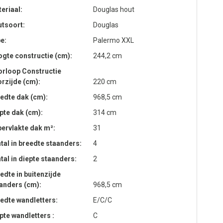
eriaal
Douglas hout
tsoort
Douglas
pe
Palermo XXL
gte constructie (cm)
244,2 cm
rloop Constructie
rzijde (cm)
220 cm
edte dak (cm)
968,5 cm
pte dak (cm)
314 cm
ervlakte dak m²
31
tal in breedte staanders
4
tal in diepte staanders
2
edte in buitenzijde
anders (cm)
968,5 cm
edte wandletters
E/C/C
pte wandletters
C