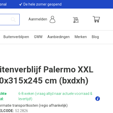
ional
De hele zomer geopend
Offerte
Aanmelden
Winkelwage
Zoek
Buitenverblijven
GWW
Aanbiedingen
Merken
Blog
itenverblijf Palermo XXL
0x315x245 cm (bxdxh)
chte
6-8 weken (vraag altijd naar actuele voorraad &
jd:
levertijd!)
ormatie transportkosten (regio afhankelijk)
ELCODE:
52.2826