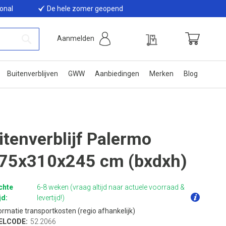
ional
De hele zomer geopend
Offerte
Aanmelden
Winkelwage
Zoek
Buitenverblijven
GWW
Aanbiedingen
Merken
Blog
itenverblijf Palermo
75x310x245 cm (bxdxh)
chte
6-8 weken (vraag altijd naar actuele voorraad &
jd:
levertijd!)
ormatie transportkosten (regio afhankelijk)
ELCODE:
52.2066