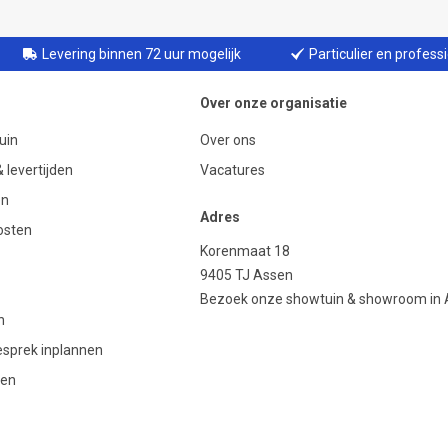
Levering binnen 72 uur mogelijk
Particulier en profess
Over onze organisatie
uin
Over ons
 levertijden
Vacatures
en
Adres
osten
Korenmaat 18
9405 TJ Assen
Bezoek onze showtuin & showroom in
n
gesprek inplannen
den