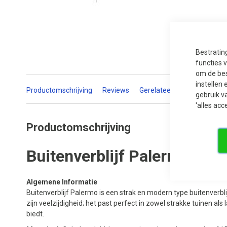
Ga
naar
Bestratin
het
functies 
begin
van
om de bes
de
instellen 
afbeeldingen-
Productomschrijving
Reviews
Gerelateerde producten
gallerij
gebruik v
'alles acc
Productomschrijving
Buitenverblijf Palermo 10
Algemene Informatie
Buitenverblijf Palermo is een strak en modern type buitenverbli
zijn veelzijdigheid; het past perfect in zowel strakke tuinen al
biedt.