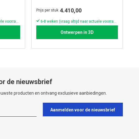
4.410,00
Prijs per stuk
Pri
6-8 weken (vraag altijd naar actuele voorraad & levertijd!)
6-8 weken (vraag altijd naar actuele voorraad & levertijd!)
Ontwerpen in 3D
or de nieuwsbrief
ieuwste producten en ontvang exclusieve aanbiedingen.
Aanmelden voor de nieuwsbrief