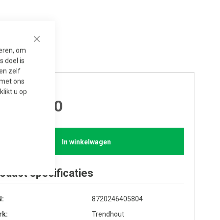
Close
seren, om
 doel is
en zelf
t met ons
js per stuk
 klikt u op
 8,205.00
In winkelwagen
oduct specificaties
N
8720246405804
rk
Trendhout