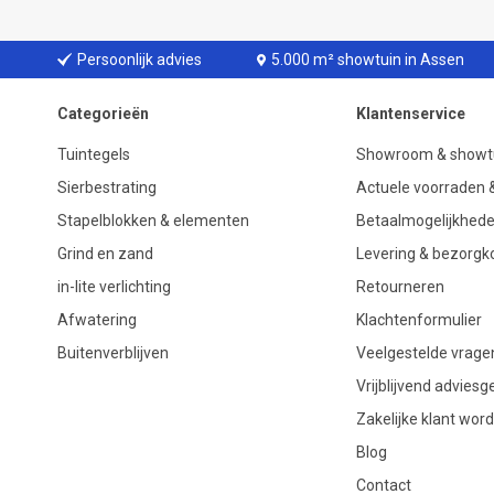
Persoonlijk advies
5.000 m² showtuin in Assen
Categorieën
Klantenservice
Tuintegels
Showroom & showt
Sierbestrating
Actuele voorraden &
Stapelblokken & elementen
Betaalmogelijkhed
Grind en zand
Levering & bezorgk
in-lite verlichting
Retourneren
Afwatering
Klachtenformulier
Buitenverblijven
Veelgestelde vrage
Vrijblijvend advies
Zakelijke klant wor
Blog
Contact