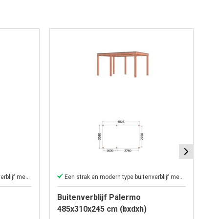
Een strak en modern type buitenverblijf met plat dak
Een strak en modern type buitenverblijf met plat dak.
Buitenverblijf Palermo
Bu
485x310x245 cm (bxdxh)
4