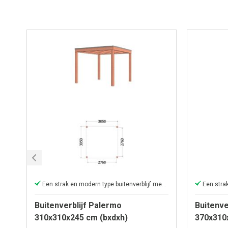
Een strak en modern type buitenverblijf met plat dak
Buitenverblijf Palermo
Buitenve
310x310x245 cm (bxdxh)
370x310