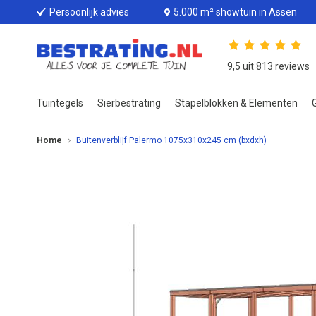
Persoonlijk advies
5.000 m² showtuin in Assen
9,5 uit 813 reviews
Tuintegels
Sierbestrating
Stapelblokken & Elementen
G
Home
Buitenverblijf Palermo 1075x310x245 cm (bxdxh)
Ga
naar
het
einde
van
de
afbeeldingen-
gallerij