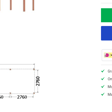
Gr
On
Mo
Ma