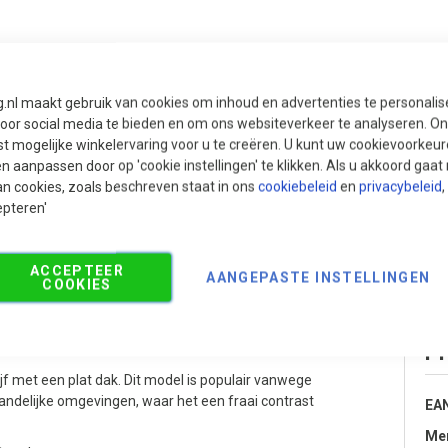
g.nl maakt gebruik van cookies om inhoud en advertenties te personali
voor social media te bieden en om ons websiteverkeer te analyseren. Ons
t mogelijke winkelervaring voor u te creëren. U kunt uw cookievoorkeur
en aanpassen door op 'cookie instellingen' te klikken. Als u akkoord gaa
Pri
an cookies, zoals beschreven staat in ons
cookiebeleid
en
privacybeleid
,
€
epteren'
ACCEPTEER
AANGEPASTE INSTELLINGEN
COOKIES
75x310x245 cm (bxdxh)
Pr
jf met een plat dak. Dit model is populair vanwege
s landelijke omgevingen, waar het een fraai contrast
EA
Me