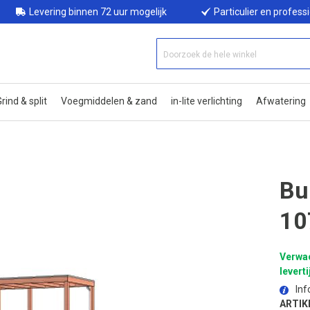
Levering binnen 72 uur mogelijk
Particulier en profess
rind & split
Voegmiddelen & zand
in-lite verlichting
Afwatering
Bu
10
Verwa
leverti
Inf
ARTIK