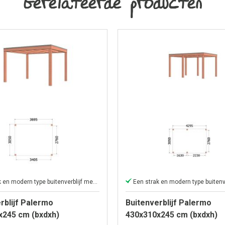
Gerelateerde producten
Een strak en modern type buitenverblijf met plat dak
rblijf Palermo
Buitenverblijf Palermo
x245 cm (bxdxh)
430x310x245 cm (bxdxh)