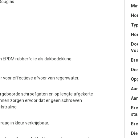
Douglas
Mat
Hou
Ty
Hoo
Doo
Voo
n EPDM rubberfolie als dakbedekking
Bre
Die
 voor effectieve afvoer van regenwater.
Opp
Aan
oorgeboorde schroefgaten en op lengte afgekorte
Aan
nnen zorgen ervoor dat er geen schroeven
tstraling.
Bre
sta
ag in kleur verkrijgbaar.
Bre
Die