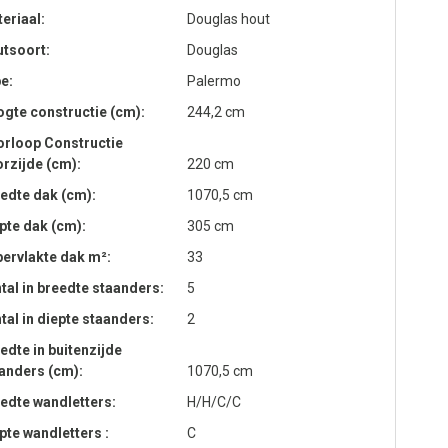
eriaal
Douglas hout
tsoort
Douglas
pe
Palermo
gte constructie (cm)
244,2 cm
rloop Constructie
rzijde (cm)
220 cm
edte dak (cm)
1070,5 cm
pte dak (cm)
305 cm
ervlakte dak m²
33
tal in breedte staanders
5
tal in diepte staanders
2
edte in buitenzijde
anders (cm)
1070,5 cm
edte wandletters
H/H/C/C
pte wandletters
C