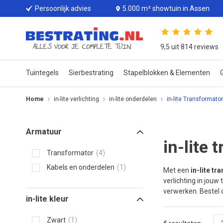
Persoonlijk advies
5.000 m² showtuin in Assen
9,5 uit 814 reviews
Tuintegels
Sierbestrating
Stapelblokken & Elementen
G
Home
in-lite verlichting
in-lite onderdelen
in-lite Transformator
Armatuur
in-lite 
Transformator
4
Kabels en onderdelen
1
Met een
in-lite t
verlichting in jou
verwerken. Bestel d
in-lite kleur
Zwart
1