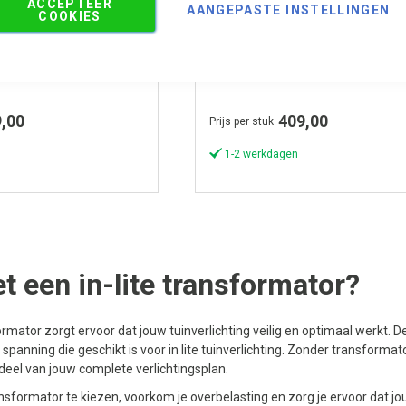
ACCEPTEER
AANGEPASTE INSTELLINGEN
2 kabeluitgangen en aansluitwaarde van 75 VA
Transformator voor 150VA
COOKIES
T HUB-75
in-lite SMART HUB-150
,00
409,00
Prijs per stuk
1-2 werkdagen
t een in-lite transformator?
formator zorgt ervoor dat jouw tuinverlichting veilig en optimaal werkt.
spanning die geschikt is voor in lite tuinverlichting. Zonder transforma
eel van jouw complete verlichtingsplan.
ansformator te kiezen, voorkom je overbelasting en zorg je ervoor dat jo