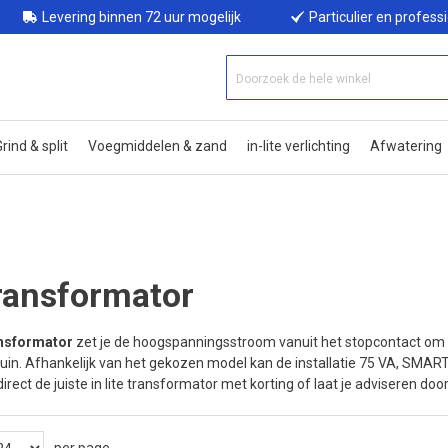
Levering binnen 72 uur mogelijk
Particulier en profess
rind & split
Voegmiddelen & zand
in-lite verlichting
Afwatering
transformator
ransformator
zet je de hoogspanningsstroom vanuit het stopcontact om 
w tuin. Afhankelijk van het gekozen model kan de installatie 75 VA, 
irect de juiste in lite transformator met korting of laat je adviseren do