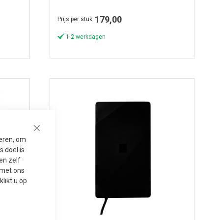
179,00
Prijs per stuk
1-2 werkdagen
Close
seren, om
 doel is
en zelf
t met ons
 klikt u op