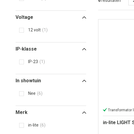
6
resultaten
Voltage
12 volt
1
IP-klasse
IP-23
1
In showtuin
Nee
6
Transformator l
Merk
in-lite LIGH
in-lite
6