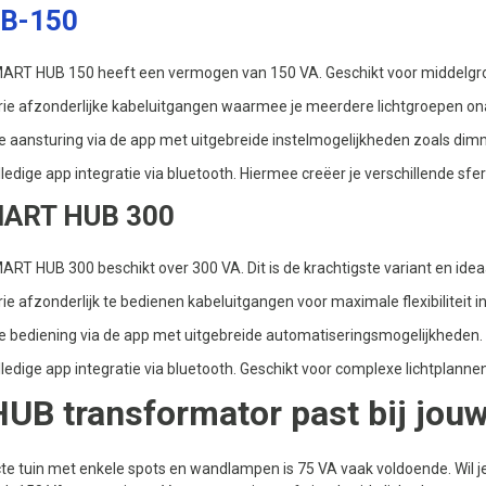
UB-150
RT HUB 150 heeft een vermogen van 150 VA. Geschikt voor middelgrot
ie afzonderlijke kabeluitgangen waarmee je meerdere lichtgroepen onaf
 aansturing via de app met uitgebreide instelmogelijkheden zoals dimm
lledige app integratie via bluetooth. Hiermee creëer je verschillende sfer
SMART HUB 300
T HUB 300 beschikt over 300 VA. Dit is de krachtigste variant en ideaal
ie afzonderlijk te bedienen kabeluitgangen voor maximale flexibiliteit i
 bediening via de app met uitgebreide automatiseringsmogelijkheden. Per
olledige app integratie via bluetooth. Geschikt voor complexe lichtplanne
UB transformator past bij jou
 tuin met enkele spots en wandlampen is 75 VA vaak voldoende. Wil je m