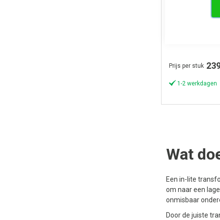
in-lite SMAR
239
Prijs per stuk
1-2 werkdagen
Wat doe
Een in-lite trans
om naar een lage 
onmisbaar onderd
Door de juiste tr