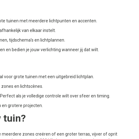
e tuinen met meerdere lichtpunten en accenten.
hankelijk van elkaar instelt.
en, tijdschema’s en lichtplannen.
en en bedien je jouw verlichting wanneer jij dat wilt.
 voor grote tuinen met een uitgebreid lichtplan.
n zones en lichtscènes.
fect als je volledige controle wilt over sfeer en timing.
n en grotere projecten.
w tuin?
eerdere zones creëren of een groter terras, vijver of oprit