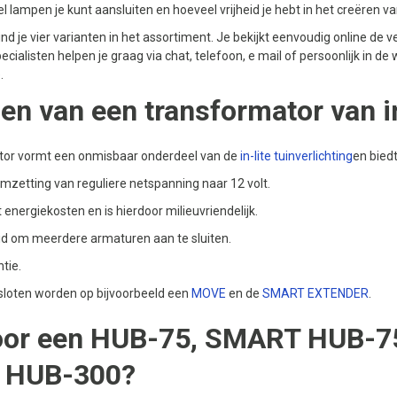
lampen je kunt aansluiten en hoeveel vrijheid je hebt in het creëren van
 vind je vier varianten in het assortiment. Je bekijkt eenvoudig online d
cialisten helpen je graag via chat, telefoon, e mail of persoonlijk in de
.
en van een transformator van in
tor vormt een onmisbaar onderdeel van de
in-lite tuinverlichting
en biedt
omzetting van reguliere netspanning naar 12 volt.
energiekosten en is hierdoor milieuvriendelijk.
id om meerdere armaturen aan te sluiten.
ntie.
loten worden op bijvoorbeeld een
MOVE
en de
SMART EXTENDER
.
voor een HUB-75, SMART HUB-
 HUB-300?