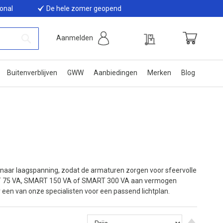
ional
De hele zomer geopend
Offerte
Aanmelden
Winkelwage
Zoek
Buitenverblijven
GWW
Aanbiedingen
Merken
Blog
naar laagspanning, zodat de armaturen zorgen voor sfeervolle
SMART 75 VA, SMART 150 VA of SMART 300 VA aan vermogen
or een van onze specialisten voor een passend lichtplan.
Van