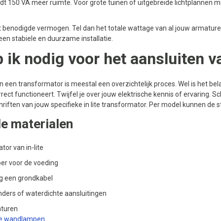
iedt 150 VA meer ruimte. Voor grote tuinen of uitgebreide lichtplanne
et benodigde vermogen. Tel dan het totale wattage van al jouw armatur
een stabiele en duurzame installatie.
 ik nodig voor het aansluiten 
n een transformator is meestal een overzichtelijk proces. Wel is het bela
rrect functioneert. Twijfel je over jouw elektrische kennis of ervaring. Sc
hriften van jouw specifieke in lite transformator. Per model kunnen de s
e materialen
tor van in-lite
er voor de voeding
ig een grondkabel
nders of waterdichte aansluitingen
aturen
ite wandlampen