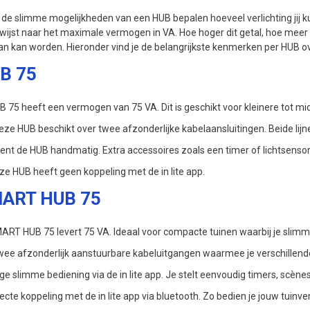
e slimme mogelijkheden van een HUB bepalen hoeveel verlichting jij ku
ijst naar het maximale vermogen in VA. Hoe hoger dit getal, hoe meer 
lan kan worden. Hieronder vind je de belangrijkste kenmerken per HUB over
UB 75
 75 heeft een vermogen van 75 VA. Dit is geschikt voor kleinere tot mi
ze HUB beschikt over twee afzonderlijke kabelaansluitingen. Beide lijne
ient de HUB handmatig. Extra accessoires zoals een timer of lichtsenso
eze HUB heeft geen koppeling met de in lite app.
SMART HUB 75
RT HUB 75 levert 75 VA. Ideaal voor compacte tuinen waarbij je slimme
wee afzonderlijk aanstuurbare kabeluitgangen waarmee je verschillende
ige slimme bediening via de in lite app. Je stelt eenvoudig timers, scèn
irecte koppeling met de in lite app via bluetooth. Zo bedien je jouw tuin