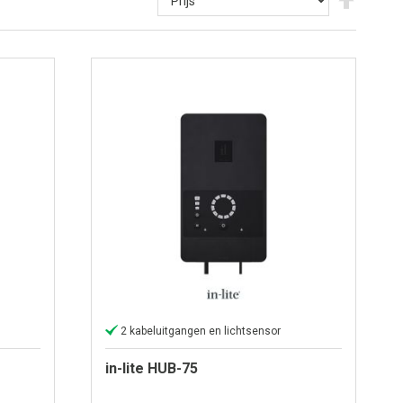
hoog
naar
laag
sortere
2 kabeluitgangen en lichtsensor
in-lite HUB-75