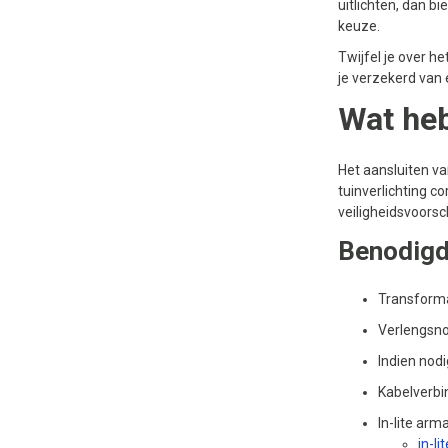
uitlichten, dan b
keuze.
Twijfel je over h
je verzekerd van 
Wat heb
Het aansluiten va
tuinverlichting co
veiligheidsvoorsc
Benodigd
Transforma
Verlengsno
Indien nod
Kabelverbi
In-lite arm
in-l