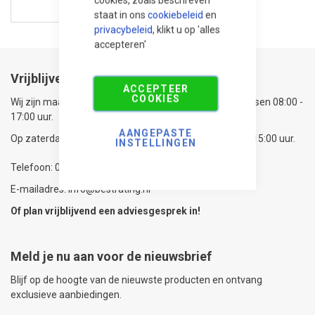
staat in ons
cookiebeleid
en
privacybeleid
, klikt u op 'alles
accepteren'
Vrijblijvend advies nodig?
ACCEPTEER
COOKIES
Wij zijn maandag t/m vrijdag telefonisch bereikbaar tussen 08:00 -
17:00 uur.
AANGEPASTE
Op zaterdag zijn wij telefonisch bereikbaar van 09:00 - 15:00 uur.
INSTELLINGEN
Telefoon: 0592-315108
E-mailadres: info@bestrating.nl
Of plan vrijblijvend een
adviesgesprek
in!
Meld je nu aan voor de nieuwsbrief
Blijf op de hoogte van de nieuwste producten en ontvang
exclusieve aanbiedingen.