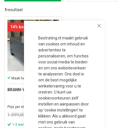
na
la
1
resultaat
so
14% korting
Close
Bestrating.nl maakt gebruik
van cookies om inhoud en
advertenties te
personaliseren, om functies
voor social media te bieden
en om ons websiteverkeer
te analyseren. Ons doel is
Maak het eenvoudig gezellig in uw tuin!
om de best mogelijke
winkelervaring voor u te
BRANN-VBA2
creëren. U kunt uw
cookievoorkeuren zelf
instellen en aanpassen door
Prijs per stuk
op 'cookie instellingen' te
Speciale
1.399,00
1.199,00
klikken. Als u akkoord gaat
prijs
met ons gebruik van
1-3 werkdagen
cookies, zoals beschreven