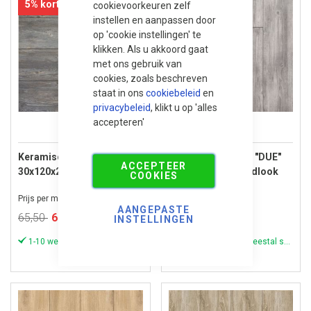
5% korting
5% korting
cookievoorkeuren zelf
instellen en aanpassen door
op 'cookie instellingen' te
klikken. Als u akkoord gaat
met ons gebruik van
cookies, zoals beschreven
staat in ons
cookiebeleid
en
privacybeleid
, klikt u op 'alles
accepteren'
Keramische Tegel "DUE"
Keramische Tegel "DUE"
ACCEPTEER
30x120x2 cm Woodlook
30x120x2 cm Woodlook
COOKIES
Dark Oak
Grey Wash
Prijs per m²
Prijs per m²
AANGEPASTE
Speciale
Speciale
65,50
61,95
65,50
61,95
INSTELLINGEN
prijs
prijs
1-10 werkdagen (meestal sneller)
1-10 werkdagen (meestal sneller)