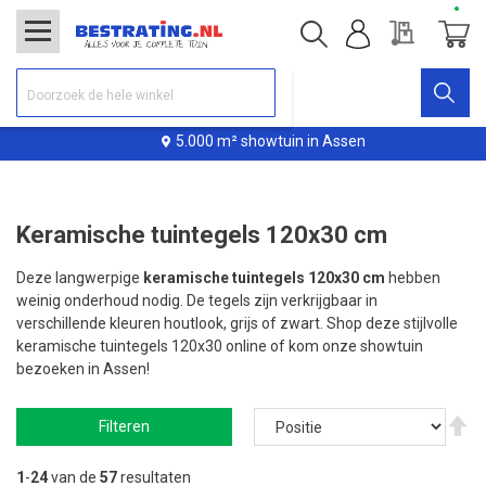
Offerte
Winke
5.000 m² showtuin in Assen
Keramische tuintegels 120x30 cm
Deze langwerpige
keramische tuintegels 120x30 cm
hebben
weinig onderhoud nodig. De tegels zijn verkrijgbaar in
verschillende kleuren houtlook, grijs of zwart. Shop deze stijlvolle
keramische tuintegels 120x30 online of kom onze showtuin
bezoeken in Assen!
V
Filteren
ho
na
la
1
-
24
van de
57
resultaten
so