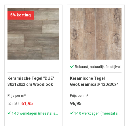
5% korting
Robuust, natuurlijk én stijlvol
Keramische Tegel "DUE"
Keramische Tegel
30x120x2 cm Woodlook
GeoCeramica® 120x30x4
Oak
cm Timber Noce
Prijs per m²
Prijs per m²
Speciale
65,50
61,95
96,95
prijs
1-10 werkdagen (meestal sneller)
1-10 werkdagen (meestal sneller)