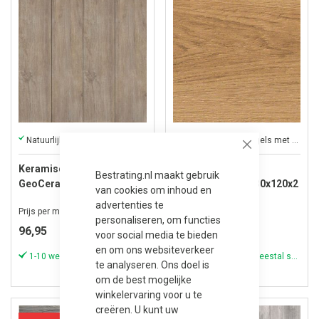
Natuurlijke robuustheid, met de voordelen van keramiek
Keramische tuintegels met een houtlook
Close
Keramische Tegel
Keramische Tegel
Bestrating.nl maakt gebruik
GeoCeramica® 120x30x4
Ceramica Lastra 30x120x2
van cookies om inhoud en
cm Varadero Wood
cm Etic Pro Rovere Venice
advertenties te
Prijs per m²
Prijs per m²
personaliseren, om functies
96,95
80,95
voor social media te bieden
en om ons websiteverkeer
1-10 werkdagen (meestal sneller)
1-10 werkdagen (meestal sneller)
te analyseren. Ons doel is
om de best mogelijke
winkelervaring voor u te
creëren. U kunt uw