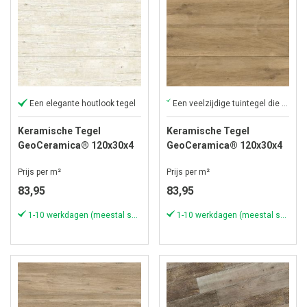
Een elegante houtlook tegel
Een veelzijdige tuintegel die een bijzonder fraai resultaat gaat geven
Keramische Tegel
Keramische Tegel
GeoCeramica® 120x30x4
GeoCeramica® 120x30x4
cm Carpenter Sand
cm Mensola Larix
Prijs per m²
Prijs per m²
83,95
83,95
1-10 werkdagen (meestal sneller)
1-10 werkdagen (meestal sneller)