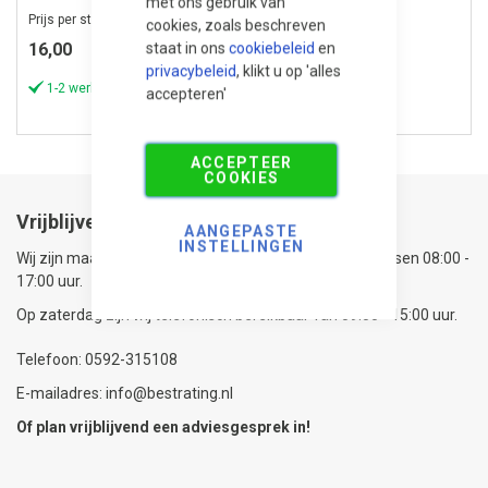
met ons gebruik van
Prijs per stuk
Prijs per stuk
cookies, zoals beschreven
staat in ons
cookiebeleid
en
16,00
199,00
privacybeleid
, klikt u op 'alles
1-2 werkdagen
1-2 werkdagen
accepteren'
ACCEPTEER
COOKIES
Vrijblijvend advies nodig?
AANGEPASTE
INSTELLINGEN
Wij zijn maandag t/m vrijdag telefonisch bereikbaar tussen 08:00 -
17:00 uur.
Op zaterdag zijn wij telefonisch bereikbaar van 09:00 - 15:00 uur.
Telefoon: 0592-315108
E-mailadres: info@bestrating.nl
Of plan vrijblijvend een
adviesgesprek
in!