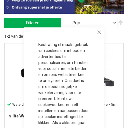
V
Filteren
ho
na
la
Close
1
-
2
van de
2
resultaten
so
Bestrating.nl maakt gebruik
van cookies om inhoud en
advertenties te
personaliseren, om functies
voor social media te bieden
en om ons websiteverkeer
te analyseren. Ons doel is
om de best mogelijke
winkelervaring voor u te
creëren. U kunt uw
cookievoorkeuren zelf
Waterdichte kabelverbinder
Buitenspot - lichtbereik 5m
instellen en aanpassen door
in-lite WATERLOCK (SUB)
in-lite SUB
op 'cookie instellingen' te
klikken. Als u akkoord gaat