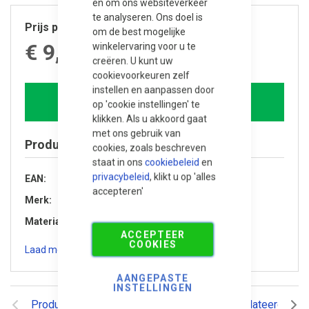
en om ons websiteverkeer
te analyseren. Ons doel is
Prijs per stuk
om de best mogelijke
€ 9,745.00
winkelervaring voor u te
creëren. U kunt uw
cookievoorkeuren zelf
instellen en aanpassen door
In winkelwagen
op 'cookie instellingen' te
klikken. Als u akkoord gaat
met ons gebruik van
Product specificaties
cookies, zoals beschreven
staat in ons
cookiebeleid
en
privacybeleid
, klikt u op 'alles
EAN
8720246405897
accepteren'
Merk
Trendhout
Materiaal
Douglas hout
ACCEPTEER
COOKIES
Laad meer specificaties
AANGEPASTE
INSTELLINGEN
Productomschrijving
Reviews
Gerelateerde pr