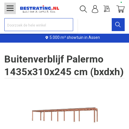
Offerte
Winke
5.000 m² showtuin in Assen
Buitenverblijf Palermo
1435x310x245 cm (bxdxh)
Ga
naar
het
einde
van
de
afbeeldingen-
gallerij