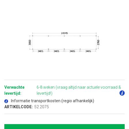
Ga
naar
het
Verwachte
6-8 weken (vraag altijd naar actuele voorraad &
begin
van
levertijd:
levertijd!)
de
afbeeldingen-
Informatie transportkosten (regio afhankelijk)
gallerij
ARTIKELCODE:
52.2075