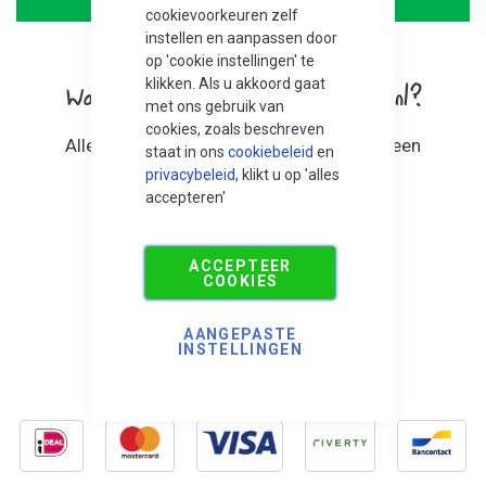
cookievoorkeuren zelf
instellen en aanpassen door
op 'cookie instellingen' te
klikken. Als u akkoord gaat
Wat vinden anderen van Bestrating.nl?
met ons gebruik van
cookies, zoals beschreven
Alles ging goed en volgens afspraak, en een
staat in ons
cookiebeleid
en
fantastische chauffeur, Alex.
privacybeleid
, klikt u op 'alles
Auke Lanenga
accepteren'
ACCEPTEER
COOKIES
Bekijk hier alle reviews
AANGEPASTE
INSTELLINGEN
Veilig betalen: