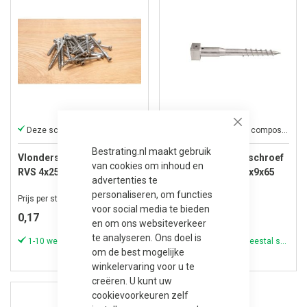
Deze schroeven zijn voor de vlonderstick
Geschikt voor hout, composiet en tegels
Close
Bestrating.nl maakt gebruik
Vlonderstick schroeven
Liftsol funderingsschroef
van cookies om inhoud en
RVS 4x25 mm viskop
65 verzinkt staal 9x9x65
advertenties te
cm
personaliseren, om functies
Prijs per stuk
Prijs per stuk
voor social media te bieden
0,17
68,59
en om ons websiteverkeer
te analyseren. Ons doel is
1-10 werkdagen (meestal sneller)
1-10 werkdagen (meestal sneller)
om de best mogelijke
winkelervaring voor u te
creëren. U kunt uw
cookievoorkeuren zelf