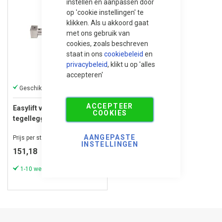
instellen en aanpassen door
op 'cookie instellingen' te
klikken. Als u akkoord gaat
met ons gebruik van
cookies, zoals beschreven
staat in ons
cookiebeleid
en
privacybeleid
, klikt u op 'alles
accepteren'
Geschikt voor hout, composiet en tegels
ACCEPTEER
Easylift vacuum
COOKIES
tegellegger voor
keramische tegels
AANGEPASTE
Prijs per stuk
INSTELLINGEN
151,18
1-10 werkdagen (meestal sneller)