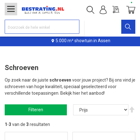
Offerte
Winke
5.000 m² showtuin in Assen
Schroeven
Op zoek naar de juiste
schroeven
voor jouw project? Bij ons vind je
schroeven van hoge kwaliteit, speciaal geselecteerd voor
verschillende toepassingen. Bekijk hier het aanbod!
V
Filteren
ho
na
la
1
-
3
van de
3
resultaten
so