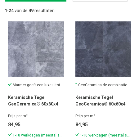
na
la
1
-
24
van de
49
resultaten
so
Marmer geeft een luxe uitstraling
GeoCeramica de combinatie van keramiek en beton in één tegel
Keramische Tegel
Keramische Tegel
GeoCeramica® 60x60x4
GeoCeramica® 60x60x4
cm Marmostone Grey
cm Marmostone Black
Prijs per m²
Prijs per m²
84,95
84,95
1-10 werkdagen (meestal sneller)
1-10 werkdagen (meestal sneller)