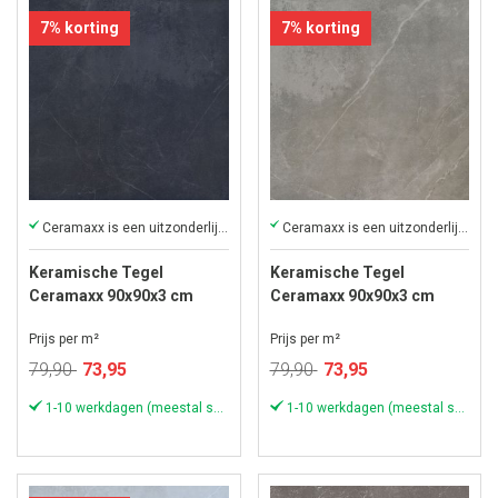
7% korting
7% korting
Ceramaxx is een uitzonderlijke keramische tegel
Ceramaxx is een uitzonderlijke keramische tegel
Keramische Tegel
Keramische Tegel
Ceramaxx 90x90x3 cm
Ceramaxx 90x90x3 cm
Ardeche Carbon
Ardeche Coffee
Prijs per m²
Prijs per m²
Speciale
Speciale
79,90
73,95
79,90
73,95
prijs
prijs
1-10 werkdagen (meestal sneller)
1-10 werkdagen (meestal sneller)