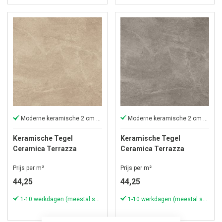
Moderne keramische 2 cm tegel
Moderne keramische 2 cm tegel
Keramische Tegel
Keramische Tegel
Ceramica Terrazza
Ceramica Terrazza
59,5x59,5x2 cm Marengo
59,5x59,5x2 cm Marengo
Prijs per m²
Prijs per m²
Beige
Grijs
44,25
44,25
1-10 werkdagen (meestal sneller)
1-10 werkdagen (meestal sneller)