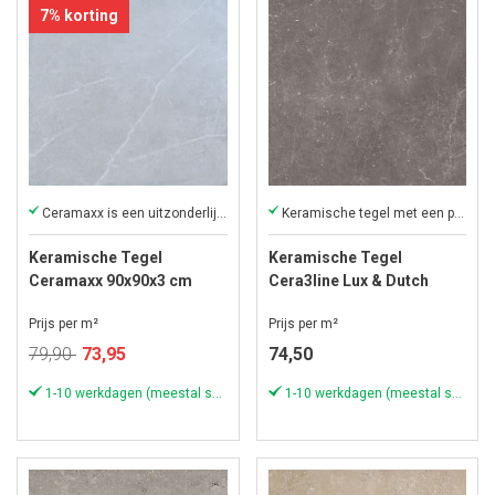
7% korting
Ceramaxx is een uitzonderlijke keramische tegel
Keramische tegel met een prachtig formaat!
Keramische Tegel
Keramische Tegel
Ceramaxx 90x90x3 cm
Cera3line Lux & Dutch
Ardeche Grey
70x70x3,2 cm Alpera
Prijs per m²
Prijs per m²
Marble
Speciale
79,90
73,95
74,50
prijs
1-10 werkdagen (meestal sneller)
1-10 werkdagen (meestal sneller)