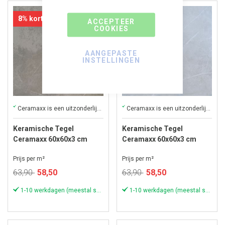
8% korting
8% korting
ACCEPTEER
COOKIES
AANGEPASTE
INSTELLINGEN
Ceramaxx is een uitzonderlijke keramische tegel van hoge kwaliteit
Ceramaxx is een uitzonderlijke keramische tegel van hoge kwaliteit
Keramische Tegel
Keramische Tegel
Ceramaxx 60x60x3 cm
Ceramaxx 60x60x3 cm
Ardeche Coffee
Ardeche Grey
Prijs per m²
Prijs per m²
Speciale
Speciale
63,90
58,50
63,90
58,50
prijs
prijs
1-10 werkdagen (meestal sneller)
1-10 werkdagen (meestal sneller)