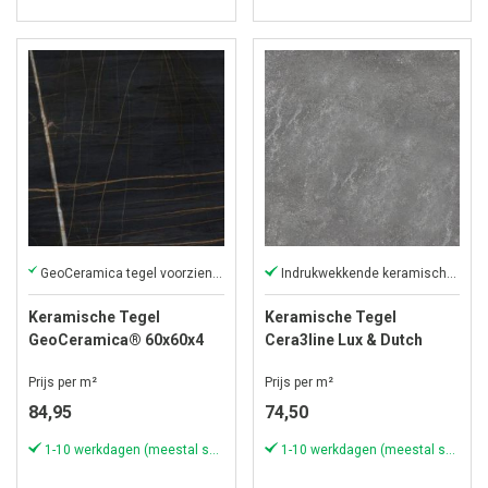
GeoCeramica tegel voorzien van een marmerlook!
Indrukwekkende keramische tegel
Keramische Tegel
Keramische Tegel
GeoCeramica® 60x60x4
Cera3line Lux & Dutch
cm Saint Laurent Noir
70x70x3,2 cm Firenze
Prijs per m²
Prijs per m²
84,95
74,50
1-10 werkdagen (meestal sneller)
1-10 werkdagen (meestal sneller)