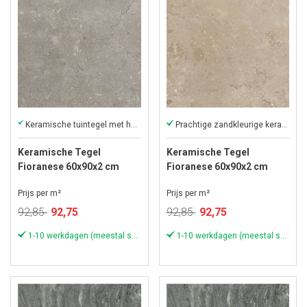
Keramische tuintegel met het royale formaat 60x90
Prachtige zandkleurige keramische tegel
Keramische Tegel
Keramische Tegel
Fioranese 60x90x2 cm
Fioranese 60x90x2 cm
Lisboa Light Grey
Lisboa Sand
Prijs per m²
Prijs per m²
Speciale
Speciale
92,85
92,75
92,85
92,75
prijs
prijs
1-10 werkdagen (meestal sneller)
1-10 werkdagen (meestal sneller)