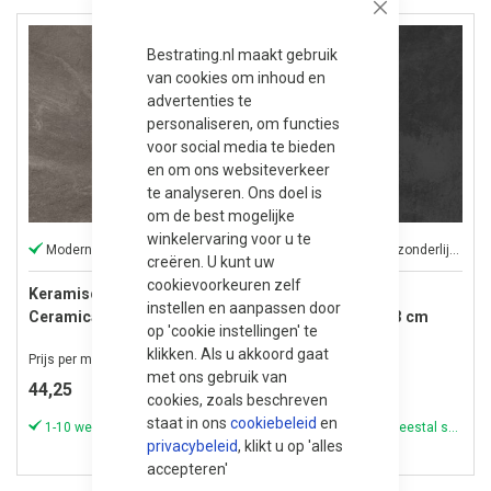
Close
8% korting
Bestrating.nl maakt gebruik
van cookies om inhoud en
advertenties te
personaliseren, om functies
voor social media te bieden
en om ons websiteverkeer
te analyseren. Ons doel is
om de best mogelijke
winkelervaring voor u te
Moderne keramische 2 cm tegel
Ceramaxx is een uitzonderlijke keramische tegel van hoge kwaliteit
creëren. U kunt uw
cookievoorkeuren zelf
Keramische Tegel
Keramische Tegel
instellen en aanpassen door
Ceramica Terrazza
Ceramaxx 60x60x3 cm
op 'cookie instellingen' te
59,5x59,5x2 cm Marengo
Ardeche Carbon
klikken. Als u akkoord gaat
Prijs per m²
Prijs per m²
Graphite
met ons gebruik van
Speciale
44,25
63,90
58,50
cookies, zoals beschreven
prijs
staat in ons
cookiebeleid
en
1-10 werkdagen (meestal sneller)
1-10 werkdagen (meestal sneller)
privacybeleid
, klikt u op 'alles
accepteren'