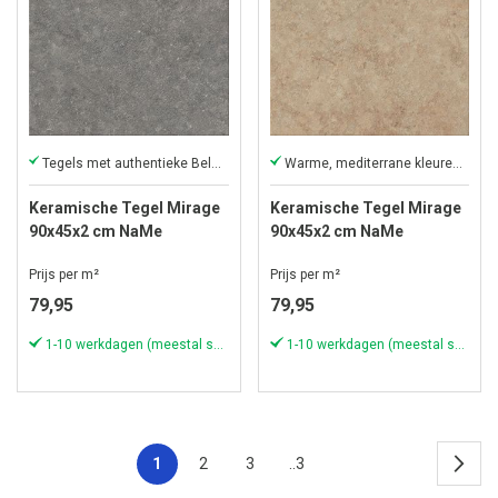
Tegels met authentieke Belgisch hardsteen look
Warme, mediterrane kleuren van marmer
Keramische Tegel Mirage
Keramische Tegel Mirage
90x45x2 cm NaMe
90x45x2 cm NaMe
Strutturata Gris Belge
Strutturata Jura Beige
Prijs per m²
Prijs per m²
79,95
79,95
1-10 werkdagen (meestal sneller)
1-10 werkdagen (meestal sneller)
1
2
3
..3