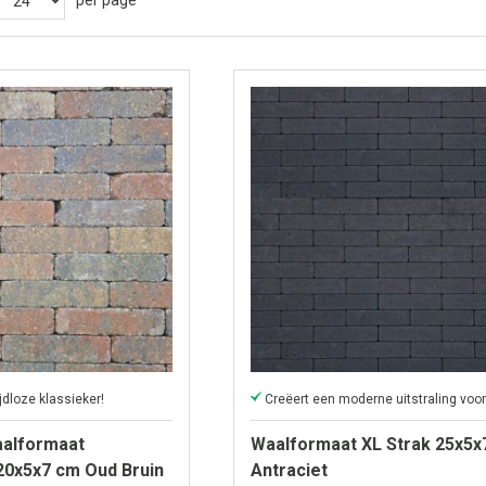
per page
jdloze klassieker!
alformaat
Waalformaat XL Strak 25x5x
0x5x7 cm Oud Bruin
Antraciet