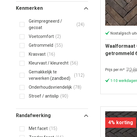
Kenmerken
Geïmpregneerd /
24
gecoat
Nostalgisch uite
Voetcomfort
2
Getrommeld
55
Waalformaat 
getrommeld 6
Krasvast
16
Wasserstrich
Kleurvast / kleurecht
56
72,8
Prijs per m²
Gemakkelijk te
112
verwerken (zandbed)
1-10 werkdagen
Onderhoudsvriendelijk
78
Stroef / antislip
90
Randafwerking
4% korting
Met facet
15