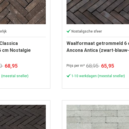
rlijk
Nostaligsche sfeer
Classica
Waalformaat getrommeld 6
 cm Nostalgie
Ancona Antica (zwart-blauw-
Speciale
Speciale
0
68,95
68,95
65,95
Prijs per m²
prijs
prijs
 (meestal sneller)
1-10 werkdagen (meestal sneller)