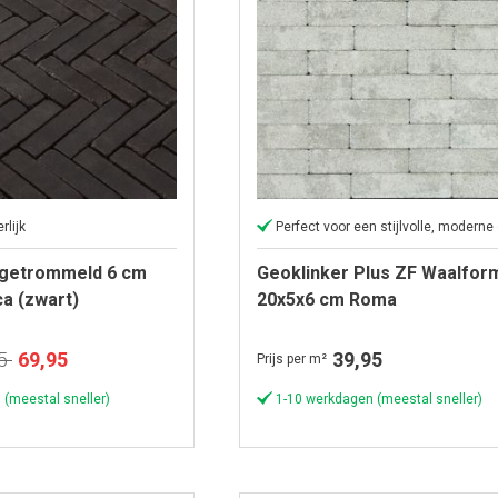
rlijk
Perfect voor een stijlvolle, moderne o
 getrommeld 6 cm
Geoklinker Plus ZF Waalfor
a (zwart)
20x5x6 cm Roma
Speciale
5
69,95
39,95
Prijs per m²
prijs
 (meestal sneller)
1-10 werkdagen (meestal sneller)