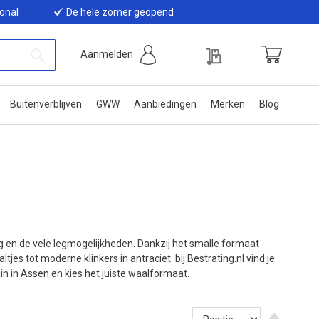
ional
De hele zomer geopend
Offerte
Aanmelden
Winkelwage
Zoek
Buitenverblijven
GWW
Aanbiedingen
Merken
Blog
ing en de vele legmogelijkheden. Dankzij het smalle formaat
tjes tot moderne klinkers in antraciet: bij Bestrating.nl vind je
in in Assen en kies het juiste waalformaat.
Van