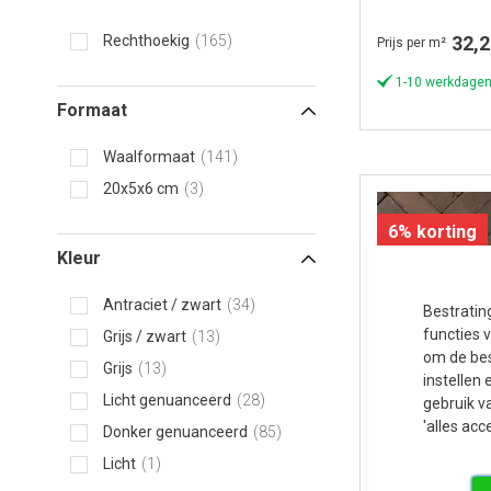
32,2
Rechthoekig
165
Prijs per m²
1-10 werkdagen
Formaat
Waalformaat
141
20x5x6 cm
3
6% korting
Kleur
Antraciet / zwart
34
Bestratin
functies 
Grijs / zwart
13
om de bes
Grijs
13
instellen 
Licht genuanceerd
28
gebruik v
'alles acc
Donker genuanceerd
85
Licht
1