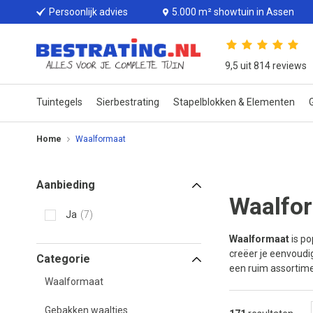
Persoonlijk advies
5.000 m² showtuin in Assen
9,5 uit 814 reviews
Tuintegels
Sierbestrating
Stapelblokken & Elementen
G
Home
Waalformaat
Aanbieding
Waalfo
Ja
7
Waalformaat
is po
creëer je eenvoudig 
Categorie
een ruim assortimen
Waalformaat
Gebakken waaltjes