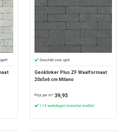
prit!
Geschikt voor oprit
maat
Geoklinker Plus ZF Waalformaat
20x5x6 cm Milano
39,95
Prijs per m²
1-10 werkdagen (meestal sneller)