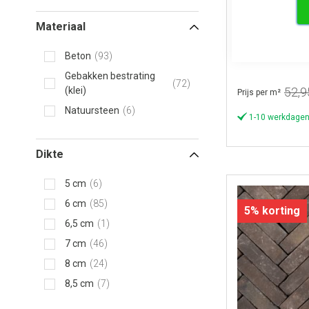
Gebakken waalf
Materiaal
Waalformaat 
cm Carpo
Beton
93
Gebakken bestrating
72
(klei)
52,9
Prijs per m²
Natuursteen
6
1-10 werkdagen
Dikte
5 cm
6
6 cm
85
5% korting
6,5 cm
1
7 cm
46
8 cm
24
8,5 cm
7