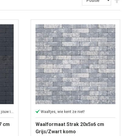
hoog
naar
laag
sortere
Creëert een moderne uitstraling voor jouw iedere buitenruimte.
Waaltjes, wie kent ze niet!
7 cm
Waalformaat Strak 20x5x6 cm
Grijs/Zwart komo