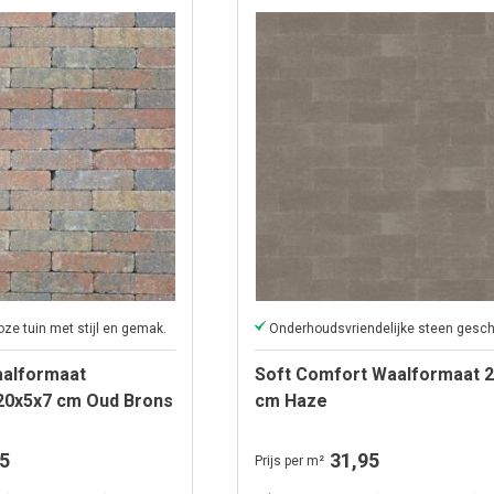
oze tuin met stijl en gemak.
alformaat
Soft Comfort Waalformaat 
20x5x7 cm Oud Brons
cm Haze
5
31,95
Prijs per m²