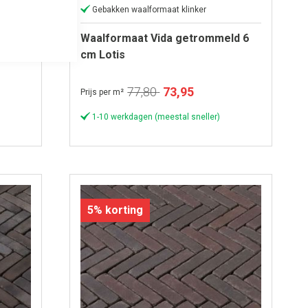
Gebakken waalformaat klinker
ld 6
Waalformaat Vida getrommeld 6
cm Lotis
Speciale
77,80
73,95
Prijs per m²
prijs
1-10 werkdagen (meestal sneller)
5% korting