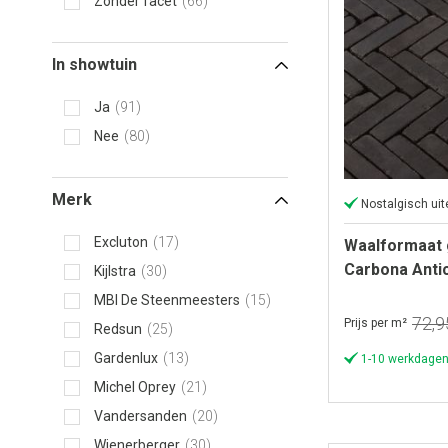
Zonder facet
66
In showtuin
Ja
91
Nee
80
Merk
Nostalgisch uite
Excluton
17
Waalformaat
Carbona Antic
Kijlstra
30
MBI De Steenmeesters
15
72,9
Prijs per m²
Redsun
25
Gardenlux
13
1-10 werkdagen
Michel Oprey
21
Vandersanden
20
Wienerberger
30