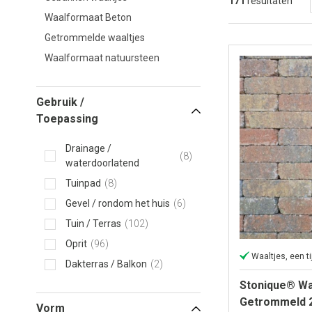
171
resultaten
Waalformaat Beton
Getrommelde waaltjes
Waalformaat natuursteen
Gebruik /
Toepassing
Drainage /
8
waterdoorlatend
Tuinpad
8
Gevel / rondom het huis
6
Tuin / Terras
102
Oprit
96
Waaltjes, een ti
Dakterras / Balkon
2
Stonique® Wa
Getrommeld 2
Vorm