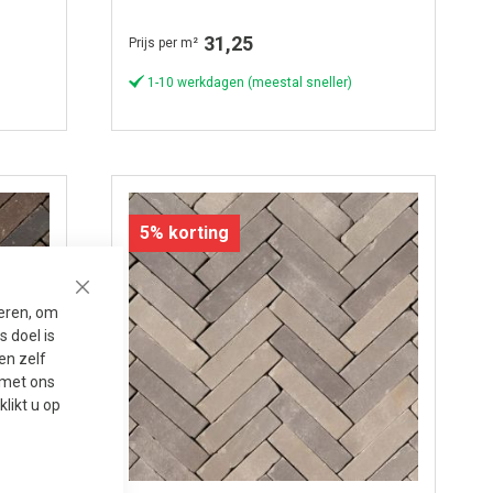
31,25
Prijs per m²
1-10 werkdagen (meestal sneller)
5% korting
Close
seren, om
 doel is
en zelf
t met ons
 klikt u op