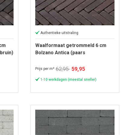
Authentieke uitstraling
 cm
Waalformaat getrommeld 6 cm
bruin)
Bolzano Antica (paars
genuanceerd)
Speciale
62,95
59,95
Prijs per m²
prijs
1-10 werkdagen (meestal sneller)