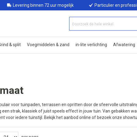
Levering binnen 72 uur mogelijk
Particulier en profess
rind & split
Voegmiddelen & zand
in-lite verlichting
Afwatering
rmaat
pulair voor tuinpaden, terrassen en opritten door de sfeervolle uitstral
een strak, klassiek of juist speels effect in jouw tuin. Van gebakken waal
t voor iedere tuinstijl. Bekijk het aanbod online of bezoek onze showtu