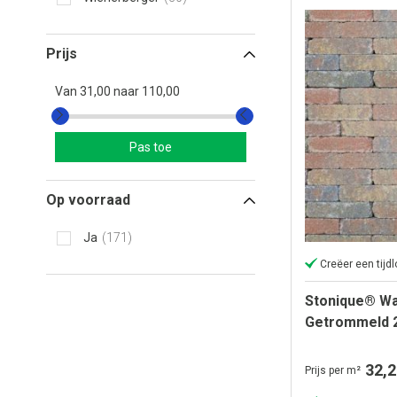
Prijs
Van
31,00
naar
110,00
Pas toe
Op voorraad
Ja
171
Creëer een tijdl
Stonique® Wa
Getrommeld 
32,2
Prijs per m²