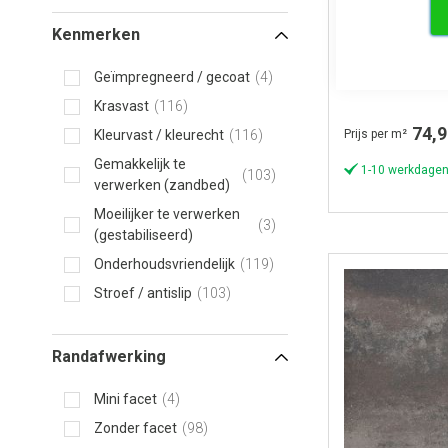
Keramische teg
Kenmerken
Keramische T
Geïmpregneerd / gecoat
4
Dutch 90x90x
Krasvast
116
74,9
Prijs per m²
Kleurvast / kleurecht
116
Gemakkelijk te
1-10 werkdagen
103
verwerken (zandbed)
Moeilijker te verwerken
3
(gestabiliseerd)
Onderhoudsvriendelijk
119
Stroef / antislip
103
Randafwerking
Mini facet
4
Zonder facet
98