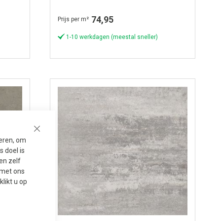
Antracite
74,95
Prijs per m²
1-10 werkdagen (meestal sneller)
Close
seren, om
 doel is
en zelf
t met ons
 klikt u op