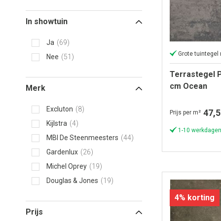
In showtuin
Ja
69
Grote tuintegel
Nee
51
Terrastegel 
cm Ocean
Merk
Excluton
8
47,5
Prijs per m²
Kijlstra
4
1-10 werkdagen
MBI De Steenmeesters
44
Gardenlux
26
Michel Oprey
19
Douglas & Jones
19
4% korting
Prijs