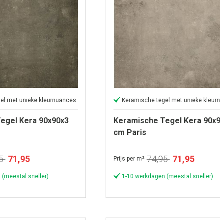
el met unieke kleurnuances
Keramische tegel met unieke kleur
egel Kera 90x90x3
Keramische Tegel Kera 90x
cm Paris
Speciale
Speciale
5
71,95
74,95
71,95
Prijs per m²
prijs
prijs
 (meestal sneller)
1-10 werkdagen (meestal sneller)