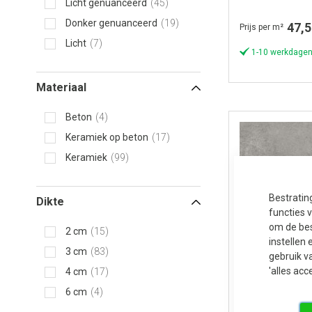
Licht genuanceerd
45
Donker genuanceerd
19
47,5
Prijs per m²
Licht
7
1-10 werkdagen
Materiaal
Beton
4
Keramiek op beton
17
Keramiek
99
Bestratin
Dikte
functies 
om de bes
2 cm
15
instellen 
3 cm
83
gebruik v
'alles acc
4 cm
17
6 cm
4