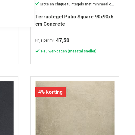
Keramische tegel met genuanceerde betonlook
Grote en chique tuintegels met minimaal onderhoud
 Lux &
Terrastegel Patio Square 90x90x6
n
cm Concrete
47,50
Prijs per m²
1-10 werkdagen (meestal sneller)
4% korting