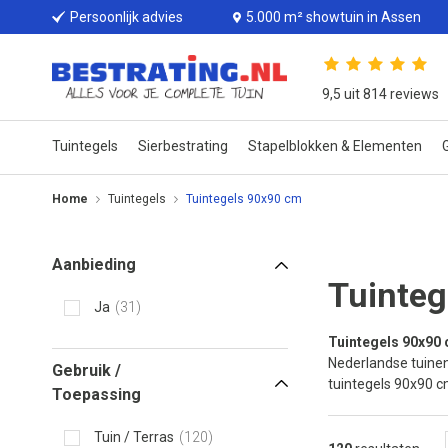
Persoonlijk advies
5.000 m² showtuin in Assen
9,5 uit 814 reviews
Tuintegels
Sierbestrating
Stapelblokken & Elementen
G
Home
Tuintegels
Tuintegels 90x90 cm
Aanbieding
Tuinteg
Ja
31
Tuintegels 90x90
Nederlandse tuinen 
Gebruik /
tuintegels 90x90 c
Toepassing
Tuin / Terras
120