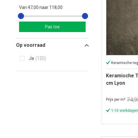
Van
47,00
naar
118,00
Pas toe
Op voorraad
Ja
120
Keramische teg
Keramische T
cm Lyon
74,9
Prijs per m²
1-10 werkdagen