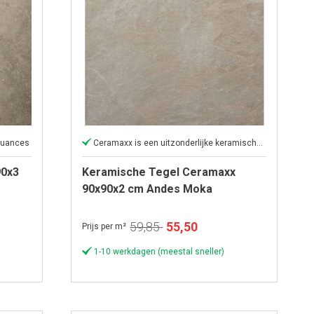
nuances
Ceramaxx is een uitzonderlijke keramische tegel
90x3
Keramische Tegel Ceramaxx
90x90x2 cm Andes Moka
Speciale
59,85
55,50
Prijs per m²
prijs
1-10 werkdagen (meestal sneller)