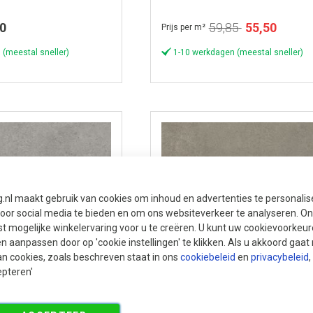
Speciale
0
59,85
55,50
Prijs per m²
prijs
 (meestal sneller)
1-10 werkdagen (meestal sneller)
g.nl maakt gebruik van cookies om inhoud en advertenties te personali
voor social media te bieden en om ons websiteverkeer te analyseren. Ons
t mogelijke winkelervaring voor u te creëren. U kunt uw cookievoorkeur
en aanpassen door op 'cookie instellingen' te klikken. Als u akkoord gaa
an cookies, zoals beschreven staat in ons
cookiebeleid
en
privacybeleid
,
epteren'