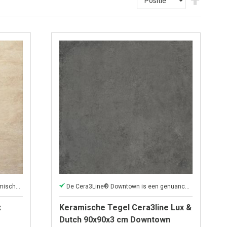
hoog
naar
laag
sortere
Ceramaxx is een uitzonderlijke keramische tegel
De Cera3Line® Downtown is een genuanceerde betonlook
x
Keramische Tegel Cera3line Lux &
Dutch 90x90x3 cm Downtown