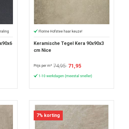
raling
Florine Hofstee haar keuze!
0x90x6
Keramische Tegel Kera 90x90x3
cm Nice
Speciale
74,95
71,95
Prijs per m²
prijs
1-10 werkdagen (meestal sneller)
7% korting