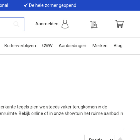
ional
De hele zomer geopend
Offerte
Aanmelden
Winkelwage
Zoek
Buitenverblijven
GWW
Aanbiedingen
Merken
Blog
 vierkante tegels zien we steeds vaker terugkomen in de
enruimte. Bekijk online of in onze showtuin het ruime aanbod in
Van