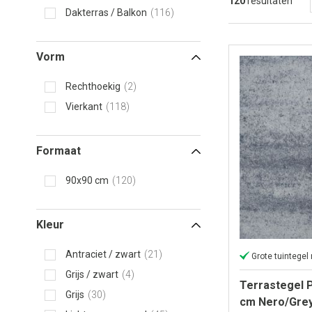
120
resultaten
Dakterras / Balkon
116
Vorm
Rechthoekig
2
Vierkant
118
Formaat
90x90 cm
120
Kleur
Antraciet / zwart
21
Grote tuintegel
Grijs / zwart
4
Terrastegel 
Grijs
30
cm Nero/Gre