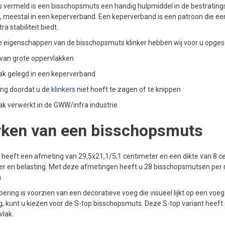
is vermeld is een bisschopsmuts een handig hulpmiddel in de bestratin
 meestal in een keperverband. Een keperverband is een patroon die een
a stabiliteit biedt.
ke eigenschappen van de bisschopsmuts klinker hebben wij voor u opge
van grote oppervlakken
k gelegd in een keperverband
ing doordat u de
klinkers
niet hoeft te zagen of te knippen
k verwerkt in de GWW/infra industrie
ken van een bisschopsmuts
heeft een afmeting van 29,5x21,1/5,1 centimeter en een dikte van 8 cen
eer en belasting. Met deze afmetingen heeft u 28 bisschopsmutsen per 
.
ering is voorzien van een decoratieve voeg die visueel lijkt op een voe
, kunt u kiezen voor de S-top bisschopsmuts. Deze S-top variant heeft g
vlak.