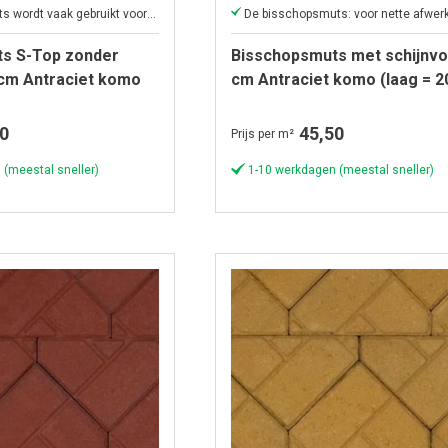
De bisschopsmuts wordt vaak gebruikt voor het netjes afwerken van grote oppervlakken
s S-Top zonder
Bisschopsmuts met schijnvo
 cm Antraciet komo
cm Antraciet komo (laag = 2
-3,33 st per m¹)
-3,33 st per m¹)
0
45,50
Prijs per m²
 (meestal sneller)
1-10 werkdagen (meestal sneller)