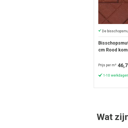
Bisschopsmut
cm Rood komo 
st per m¹)
46,7
Prijs per m²
1-10 werkdagen
Wat zij