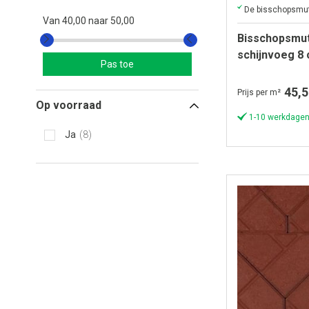
Van
40,00
naar
50,00
Bisschopsmut
schijnvoeg 8
Pas toe
(laag = 20 st 
45,5
Prijs per m²
Op voorraad
1-10 werkdagen
Ja
8