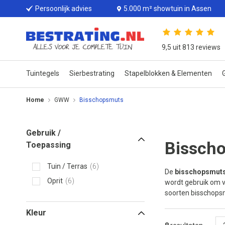
Persoonlijk advies
5.000 m² showtuin in Assen
9,5 uit 813 reviews
Tuintegels
Sierbestrating
Stapelblokken & Elementen
G
Home
GWW
Bisschopsmuts
Gebruik /
Bissch
Toepassing
Tuin / Terras
6
De
bisschopsmut
Oprit
6
wordt gebruik om ve
soorten bisschops
Kleur