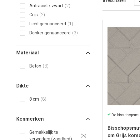
8
resultaten
Antraciet / zwart
2
Grijs
2
Licht genuanceerd
1
Donker genuanceerd
3
Materiaal
Beton
8
Dikte
8 cm
8
Kenmerken
Bisschopsmut
Gemakkelijk te
cm Grijs komo
8
verwerken (zandbed)