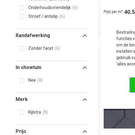
st per m¹)
Onderhoudsvriendelijk
6
40,5
Prijs per m²
Stroef / antislip
6
1-10 werkdagen
Bestratin
Randafwerking
functies 
om de bes
Zonder facet
6
instellen 
gebruik v
'alles acc
In showtuin
Nee
8
Merk
Kijlstra
8
Prijs