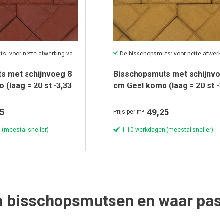
De bisschopsmuts: voor nette afwerking van grote oppervlakken
s met schijnvoeg 8
Bisschopsmuts met schijnvo
(laag = 20 st -3,33
cm Geel komo (laag = 20 st -
st per m¹)
5
49,25
Prijs per m²
 (meestal sneller)
1-10 werkdagen (meestal sneller)
n bisschopsmutsen en waar pas 