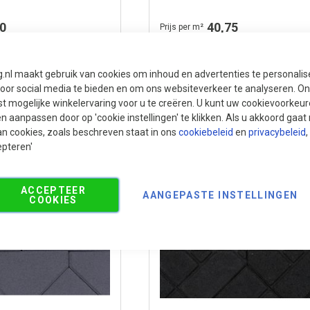
= 20 st -3,33 st per m¹)
0
40,75
Prijs per m²
 (meestal sneller)
1-10 werkdagen (meestal sneller)
g.nl maakt gebruik van cookies om inhoud en advertenties te personali
voor social media te bieden en om ons websiteverkeer te analyseren. Ons
t mogelijke winkelervaring voor u te creëren. U kunt uw cookievoorkeur
en aanpassen door op 'cookie instellingen' te klikken. Als u akkoord gaa
an cookies, zoals beschreven staat in ons
cookiebeleid
en
privacybeleid
,
epteren'
ACCEPTEER
AANGEPASTE INSTELLINGEN
COOKIES