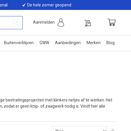
ional
De hele zomer geopend
Offerte
Aanmelden
Winkelwage
Zoek
Buitenverblijven
GWW
Aanbiedingen
Merken
Blog
ge bestratingsprojecten met klinkers netjes af te werken. Het
 zodat er geen knip- of zaagwerk nodig is. Vindt hier alle
Van