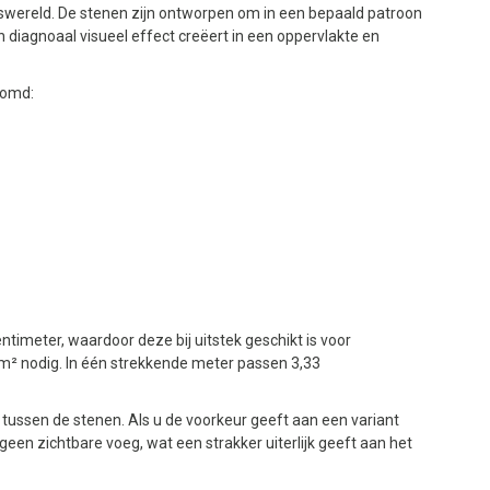
gswereld. De stenen zijn ontworpen om in een bepaald patroon
 diagnoaal visueel effect creëert in een oppervlakte en
somd:
timeter, waardoor deze bij uitstek geschikt is voor
m² nodig. In één strekkende meter passen 3,33
g tussen de stenen. Als u de voorkeur geeft aan een variant
een zichtbare voeg, wat een strakker uiterlijk geeft aan het