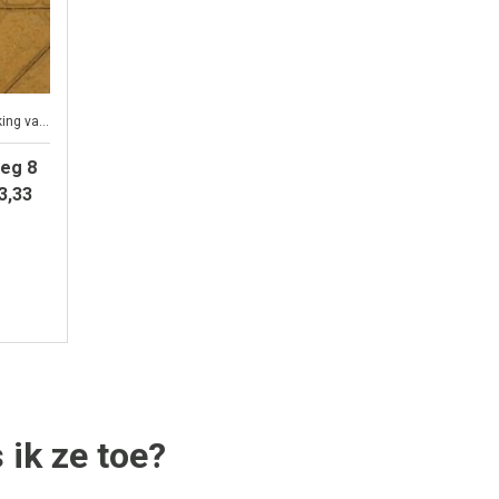
De bisschopsmuts: voor nette afwerking van grote oppervlakken
eg 8
3,33
ik ze toe?