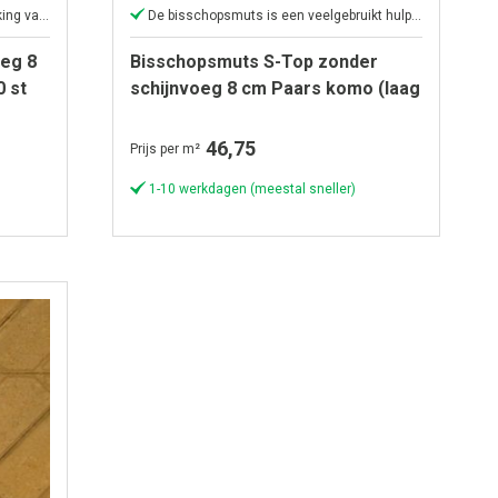
De bisschopsmuts: voor nette afwerking van grote oppervlakken
De bisschopsmuts is een veelgebruikt hulpmiddel
eg 8
Bisschopsmuts S-Top zonder
0 st
schijnvoeg 8 cm Paars komo (laag
= 20 st -3,33 st per m¹)
46,75
Prijs per m²
1-10 werkdagen (meestal sneller)