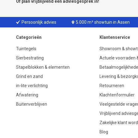
Of plan vrijblijvend een
adviesgesprek
in!
Persoonlijk advies
5.000 m² showtuin in Assen
Categorieën
Klantenservice
Tuintegels
Showroom & showt
Sierbestrating
Actuele voorraden &
Stapelblokken & elementen
Betaalmogelijkhed
Grind en zand
Levering & bezorgk
in-lite verlichting
Retourneren
Afwatering
Klachtenformulier
Buitenverblijven
Veelgestelde vrage
Vrijblijvend advies
Zakelijke klant wor
Blog