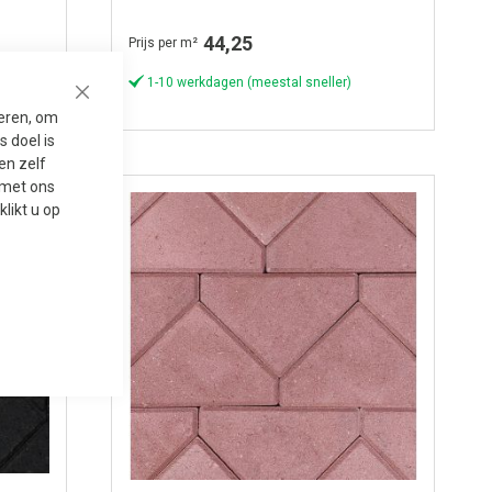
st per m¹)
44,25
Prijs per m²
1-10 werkdagen (meestal sneller)
Close
seren, om
 doel is
en zelf
t met ons
 klikt u op