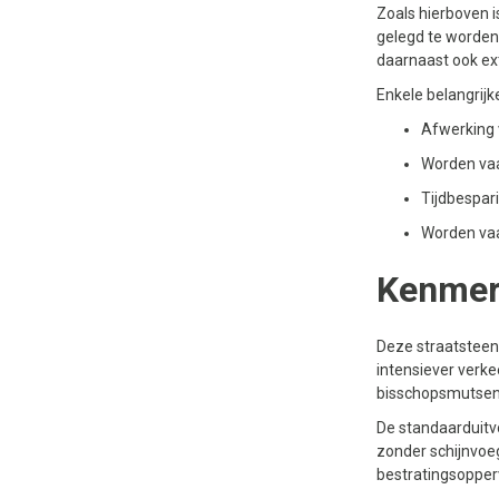
Zoals hierboven 
gelegd te worden,
daarnaast ook extr
Enkele belangrij
Afwerking 
Worden vaa
Tijdbespar
Worden vaa
Kenmer
Deze straatsteen 
intensiever verk
bisschopsmutsen
De standaarduitvo
zonder schijnvoeg
bestratingsopper