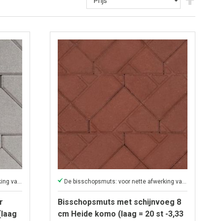
hoog
naar
laag
sortere
De bisschopsmuts: voor nette afwerking van grote oppervlakken
De bisschopsmuts: voor nette afwerking van grote oppervlakken
r
Bisschopsmuts met schijnvoeg 8
(laag
cm Heide komo (laag = 20 st -3,33