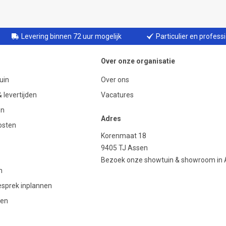
Levering binnen 72 uur mogelijk
Particulier en profess
Over onze organisatie
uin
Over ons
 levertijden
Vacatures
en
Adres
osten
Korenmaat 18
9405 TJ Assen
Bezoek onze showtuin & showroom in
n
gesprek inplannen
den