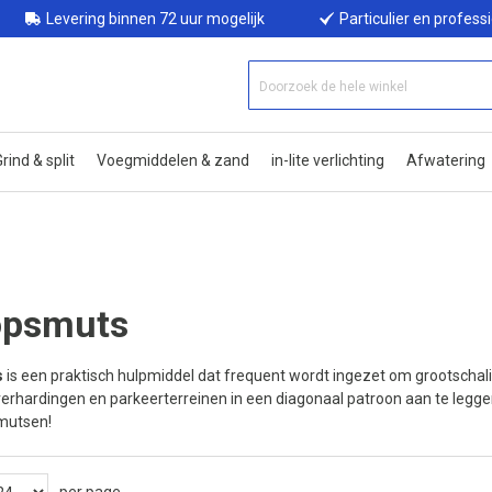
Levering binnen 72 uur mogelijk
Particulier en profess
rind & split
Voegmiddelen & zand
in-lite verlichting
Afwatering
opsmuts
s
is een praktisch hulpmiddel dat frequent wordt ingezet om grootschali
rhardingen en parkeerterreinen in een diagonaal patroon aan te leggen,
mutsen!