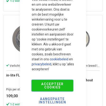
1-2 werkdagen
1-2 werkdagen
en om ons websiteverkeer
te analyseren. Ons doel is
om de best mogelijke
winkelervaring voor u te
creëren. U kunt uw
cookievoorkeuren zelf
instellen en aanpassen door
op 'cookie instellingen' te
klikken. Als u akkoord gaat
met ons gebruik van
cookies, zoals beschreven
staat in ons
cookiebeleid
en
privacybeleid
, klikt u op 'alles
Verlicht je tuin krachtig en stijlvol.
Creëert een uniek en breed lichteffect.
accepteren'
in-lite FLUX Stainless Steel
in-lite BIG FLUX
ASYMMETRIC (without
ACCEPTEER
ring)
COOKIES
Prijs per stuk
Prijs per stuk
109,00
139,00
AANGEPASTE
INSTELLINGEN
1-2 werkdagen
1-2 werkdagen