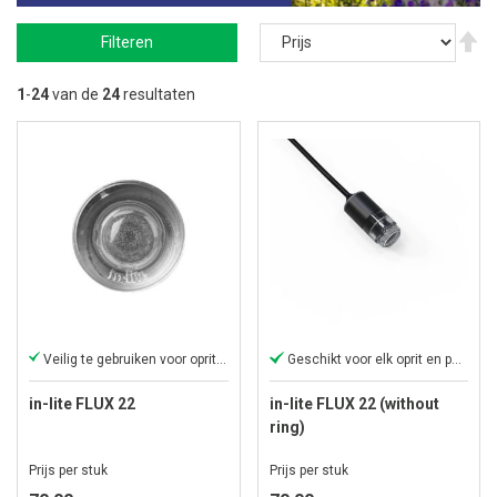
V
Filteren
ho
na
la
1
-
24
van de
24
resultaten
so
Veilig te gebruiken voor opritten en paden.
Geschikt voor elk oprit en pad.
in-lite FLUX 22
in-lite FLUX 22 (without
ring)
Prijs per stuk
Prijs per stuk