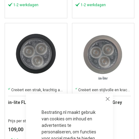
1-2 werkdagen
1-2 werkdagen
Creëert een strak, krachtig accentlicht voor hoge tuinobjecten.
Creëert een stijlvolle en krachtige accentverlichting tot vijf meter.
in-lite FLUX Black
in-lite FLUX Pearl Grey
Close
Bestrating.nl maakt gebruik
van cookies om inhoud en
Prijs per stuk
Prijs per stuk
advertenties te
109,00
109,00
personaliseren, om functies
voor social media te bieden