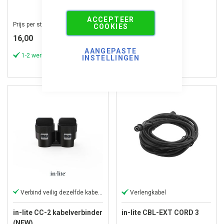
TONE 1
ACCEPTEER
Prijs per stuk
Prijs per stuk
COOKIES
16,00
16,50
AANGEPASTE
1-2 werkdagen
1-2 werkdagen
INSTELLINGEN
Verbind veilig dezelfde kabeltypes.
Verlengkabel
in-lite CC-2 kabelverbinder
in-lite CBL-EXT CORD 3
(NEW)