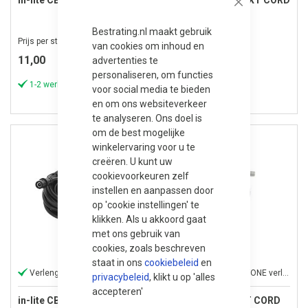
in-lite CBL-EXT CORD 1
in-lite EVO FLEX-EXT CORD
Close
1
Bestrating.nl maakt gebruik
Prijs per stuk
Prijs per stuk
van cookies om inhoud en
11,00
14,00
advertenties te
personaliseren, om functies
1-2 werkdagen
1-2 werkdagen
voor social media te bieden
en om ons websiteverkeer
te analyseren. Ons doel is
om de best mogelijke
winkelervaring voor u te
creëren. U kunt uw
cookievoorkeuren zelf
instellen en aanpassen door
op 'cookie instellingen' te
klikken. Als u akkoord gaat
met ons gebruik van
cookies, zoals beschreven
staat in ons
cookiebeleid
en
Verlengkabel
SMART EVO FLEX TONE verlengkabel
privacybeleid
, klikt u op 'alles
accepteren'
in-lite CBL-EXT CORD 2
in-lite SMART-EXT CORD