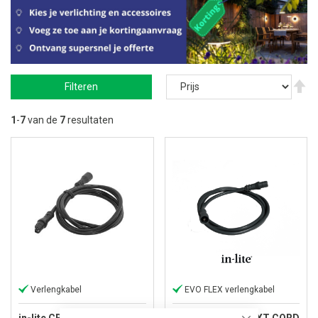
V
Filteren
ho
na
la
1
-
7
van de
7
resultaten
so
Verlengkabel
EVO FLEX verlengkabel