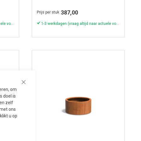
387,00
Prijs per stuk
1-3 werkdagen (vraag altijd naar actuele voorraad & levertijd!)
1-3 werkdagen (vraag altijd naar actuele voorraad & levertijd!)
Close
seren, om
 doel is
en zelf
t met ons
 klikt u op