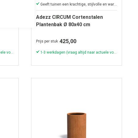
Geeft (park)tuinen een sierlijke en warme uitstraling
Geeft tuinen een krachtige, stijlvolle en warme uitstraling.
Adezz CIRCUM Cortenstalen
Plantenbak Ø 80x40 cm
425,00
Prijs per stuk
1-3 werkdagen (vraag altijd naar actuele voorraad & levertijd!)
1-3 werkdagen (vraag altijd naar actuele voorraad & levertijd!)