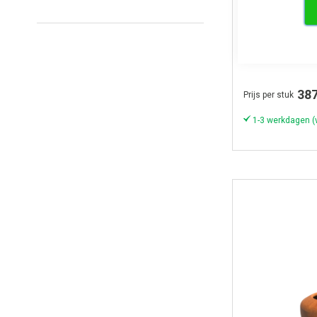
Adezz CIRCU
Plantenbak Ø
387
Prijs per stuk