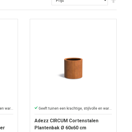
hoog
naar
laag
sortere
Geeft tuinen een krachtige, stijlvolle en warme uitstraling.
Geeft tuinen een krachtige, stijlvolle en warme uitstraling.
Adezz CIRCUM Cortenstalen
er
Plantenbak Ø 60x60 cm