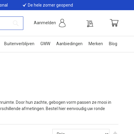
ional
De hele zomer geopend
Offerte
Aanmelden
Winkelwage
Zoek
Buitenverblijven
GWW
Aanbiedingen
Merken
Blog
tenruimte. Door hun zachte, gebogen vorm passen ze mooi in
 verschillende afmetingen. Bestel hier eenvoudig uw ronde
Van