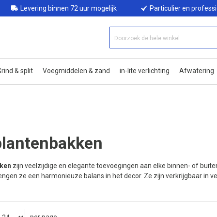
Levering binnen 72 uur mogelijk
Particulier en profess
rind & split
Voegmiddelen & zand
in-lite verlichting
Afwatering
plantenbakken
kken
zijn veelzijdige en elegante toevoegingen aan elke binnen- of bui
 brengen ze een harmonieuze balans in het decor. Ze zijn verkrijgbaar in