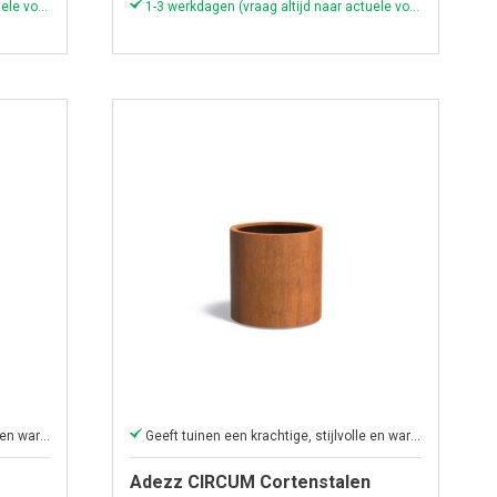
1-3 werkdagen (vraag altijd naar actuele voorraad & levertijd!)
1-3 werkdagen (vraag altijd naar actuele voorraad & levertijd!)
Geeft tuinen een krachtige, stijlvolle en warme uitstraling.
Geeft tuinen een krachtige, stijlvolle en warme uitstraling.
Adezz CIRCUM Cortenstalen