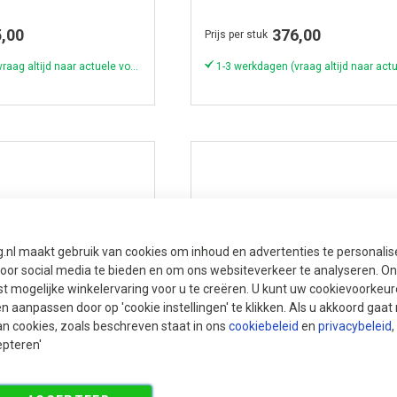
bodem
,00
376,00
Prijs per stuk
1-3 werkdagen (vraag altijd naar actuele voorraad & levertijd!)
g.nl maakt gebruik van cookies om inhoud en advertenties te personali
voor social media te bieden en om ons websiteverkeer te analyseren. Ons
t mogelijke winkelervaring voor u te creëren. U kunt uw cookievoorkeur
en aanpassen door op 'cookie instellingen' te klikken. Als u akkoord gaa
an cookies, zoals beschreven staat in ons
cookiebeleid
en
privacybeleid
,
epteren'