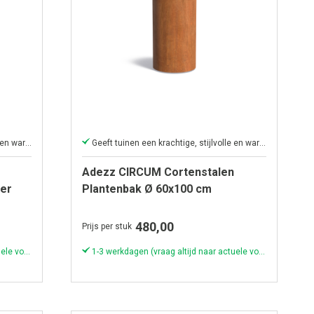
Geeft tuinen een krachtige, stijlvolle en warme uitstraling.
Geeft tuinen een krachtige, stijlvolle en warme uitstraling.
Adezz CIRCUM Cortenstalen
er
Plantenbak Ø 60x100 cm
480,00
Prijs per stuk
1-3 werkdagen (vraag altijd naar actuele voorraad & levertijd!)
1-3 werkdagen (vraag altijd naar actuele voorraad & levertijd!)