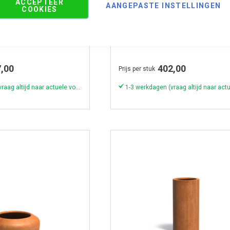
ACCEPTEER
AANGEPASTE INSTELLINGEN
Geeft tuinen een krachtige, stijlvolle en warme uitstraling.
COOKIES
M Cortenstalen
Adezz CONIC Cortenstalen
 50x80 cm
Plantenbak Ø 60x60 cm
,00
402,00
Prijs per stuk
1-3 werkdagen (vraag altijd naar actuele voorraad & levertijd!)