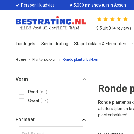
Persoonlijk advies
5.000 m² showtuin in Assen
9,5 uit 814 reviews
Tuintegels
Sierbestrating
Stapelblokken & Elementen
G
Home
Plantenbakken
Ronde plantenbakken
Vorm
Ronde 
Rond
69
Ovaal
12
Ronde plantenba
allerlei stijlen en
plantenbakken!
Formaat