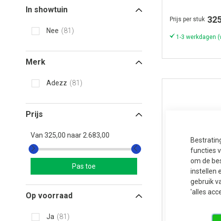
In showtuin
325
Prijs per stuk
Nee
81
Merk
Adezz
81
Prijs
Van
325,00
naar
2.683,00
Bestratin
functies 
om de bes
Pas toe
instellen 
gebruik v
'alles acc
Op voorraad
Ja
81