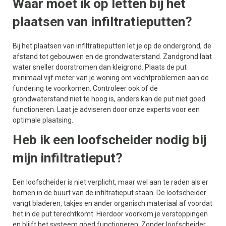
Waar moet ik op letten bij het
plaatsen van infiltratieputten?
Bij het plaatsen van infiltratieputten let je op de ondergrond, de
afstand tot gebouwen en de grondwaterstand. Zandgrond laat
water sneller doorstromen dan kleigrond. Plaats de put
minimaal vijf meter van je woning om vochtproblemen aan de
fundering te voorkomen. Controleer ook of de
grondwaterstand niet te hoog is, anders kan de put niet goed
functioneren. Laat je adviseren door onze experts voor een
optimale plaatsing.
Heb ik een loofscheider nodig bij
mijn infiltratieput?
Een loofscheider is niet verplicht, maar wel aan te raden als er
bomen in de buurt van de infiltratieput staan. De loofscheider
vangt bladeren, takjes en ander organisch materiaal af voordat
het in de put terechtkomt. Hierdoor voorkom je verstoppingen
en blijft het systeem goed functioneren. Zonder loofscheider