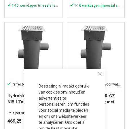
1-10 werkdagen (meestal sneller)
1-10 werkdagen (meestal sneller)
Close
Perfecte oplossing voor wateroverlast!
Perfecte oplossing voor wateroverlast!
Bestrating.nl maakt gebruik
van cookies om inhoud en
Hydroblob ZVP-MR-VZ
Hydroblob ZVP-MR-GZ
advertenties te
615H Zandvangput met
615H Zandvangput met
personaliseren, om functies
loofscheider Ø 20cm, in-
loofscheider Ø 20cm, in-
voor social media te bieden
Prijs per stuk
Prijs per stuk
en uitlaat Ø 100mm
en uitlaat Ø 100mm
en om ons websiteverkeer
469,25
499,95
te analyseren. Ons doel is
om de best mogelijke