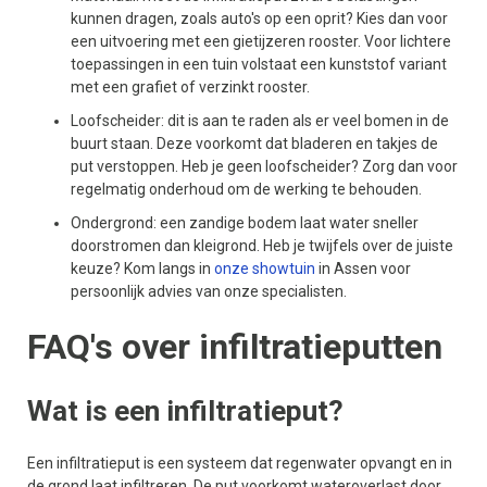
kunnen dragen, zoals auto's op een oprit? Kies dan voor
een uitvoering met een gietijzeren rooster. Voor lichtere
toepassingen in een tuin volstaat een kunststof variant
met een grafiet of verzinkt rooster.
Loofscheider: dit is aan te raden als er veel bomen in de
buurt staan. Deze voorkomt dat bladeren en takjes de
put verstoppen. Heb je geen loofscheider? Zorg dan voor
regelmatig onderhoud om de werking te behouden.
Ondergrond: een zandige bodem laat water sneller
doorstromen dan kleigrond. Heb je twijfels over de juiste
keuze? Kom langs in
onze showtuin
in Assen voor
persoonlijk advies van onze specialisten.
FAQ's over infiltratieputten
Wat is een infiltratieput?
Een infiltratieput is een systeem dat regenwater opvangt en in
de grond laat infiltreren. De put voorkomt wateroverlast door