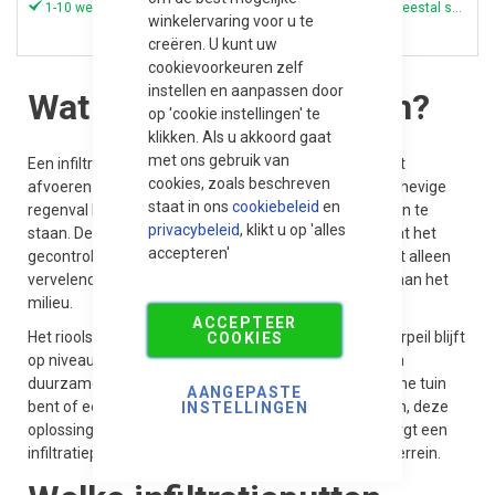
1-10 werkdagen (meestal sneller)
1-10 werkdagen (meestal sneller)
winkelervaring voor u te
creëren. U kunt uw
cookievoorkeuren zelf
instellen en aanpassen door
Wat zijn infiltratieputten?
op 'cookie instellingen' te
klikken. Als u akkoord gaat
met ons gebruik van
Een infiltratieput voor regenwater helpt bij het efficiënt
cookies, zoals beschreven
afvoeren van overtollig water naar de ondergrond. Bij hevige
staat in ons
cookiebeleid
en
regenval kan jouw tuin, oprit of terras snel blank komen te
privacybeleid
, klikt u op 'alles
staan. Deze
afvoerput
vangt het regenwater op en laat het
accepteren'
gecontroleerd in de bodem zakken. Zo voorkom je niet alleen
vervelende plassen en modder, maar draag je ook bij aan het
milieu.
ACCEPTEER
Het rioolstelsel wordt minder belast en het grondwaterpeil blijft
COOKIES
op niveau. Een regenwater infiltratieput is daarom een
duurzame keuze. Of je nu een particulier met een kleine tuin
AANGEPASTE
bent of een professional die werkt aan grote projecten, deze
INSTELLINGEN
oplossing werkt altijd. Net als andere afvoerputten zorgt een
infiltratieput voor een optimale
afwatering
van jouw terrein.