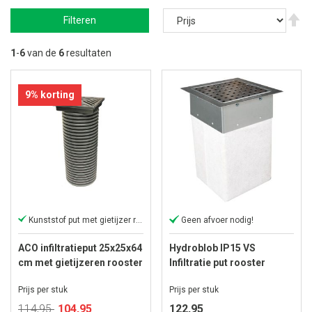
V
Filteren
ho
na
la
1
-
6
van de
6
resultaten
so
9% korting
Kunststof put met gietijzer rooster
Geen afvoer nodig!
ACO infiltratieput 25x25x64
Hydroblob IP15 VS
cm met gietijzeren rooster
Infiltratie put rooster
verzinkt - 25x25x35 cm
Prijs per stuk
Prijs per stuk
Speciale
114,95
104,95
122,95