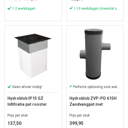
prijs
1-2 werkdagen
1-10 werkdagen (meestal sneller)
Geen afvoer nodig!
Perfecte oplossing voor wateroverlast!
Hydroblob IP15 GZ
Hydroblob ZVP-PD 615H
Infiltratie put rooster
Zandvangput met
grafiet - 25x25x35 cm
loofscheider Ø 20cm, in-
Prijs per stuk
Prijs per stuk
en uitlaat Ø 100mm
137,50
399,95