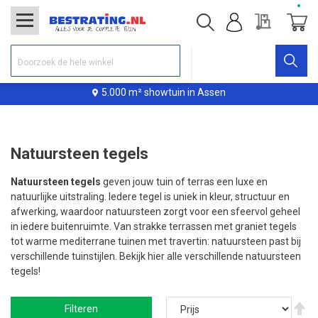
Offerte
Winke
5.000 m² showtuin in Assen
Natuursteen tegels
Natuursteen tegels
geven jouw tuin of terras een luxe en
natuurlijke uitstraling. Iedere tegel is uniek in kleur, structuur en
afwerking, waardoor natuursteen zorgt voor een sfeervol geheel
in iedere buitenruimte. Van strakke terrassen met graniet tegels
tot warme mediterrane tuinen met travertin: natuursteen past bij
verschillende tuinstijlen. Bekijk hier alle verschillende natuursteen
tegels!
V
Filteren
ho