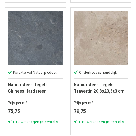
Karaktervol Natuurproduct
Onderhoudsvriendelijk
Natuursteen Tegels
Natuursteen Tegels
Chinees Hardsteen
Travertin 20,3x20,3x3 cm
100x100x3 cm Spotted
Economix
Prijs per m²
Prijs per m²
Bluestone met facet
75,75
79,75
1-10 werkdagen (meestal sneller)
1-10 werkdagen (meestal sneller)