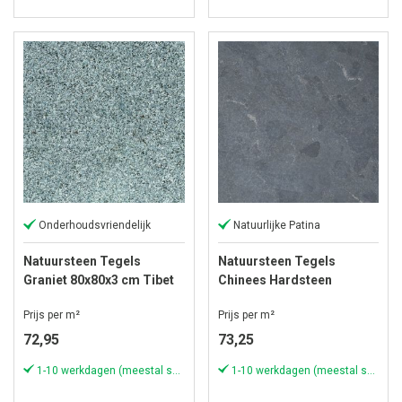
Onderhoudsvriendelijk
Natuurlijke Patina
Natuursteen Tegels
Natuursteen Tegels
Graniet 80x80x3 cm Tibet
Chinees Hardsteen
Dark Grey
80x80x3 cm Spotted
Prijs per m²
Prijs per m²
Bluestone met facet
72,95
73,25
1-10 werkdagen (meestal sneller)
1-10 werkdagen (meestal sneller)