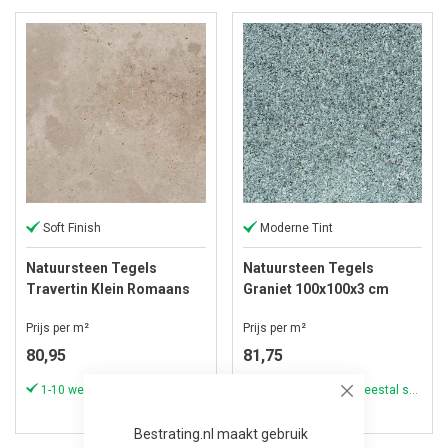
Soft Finish
Moderne Tint
Natuursteen Tegels
Natuursteen Tegels
Travertin Klein Romaans
Graniet 100x100x3 cm
Verband Economix
Tibet Dark Grey
Prijs per m²
Prijs per m²
80,95
81,75
1-10 werkdagen (meestal sneller)
1-10 werkdagen (meestal sneller)
Close
Bestrating.nl maakt gebruik