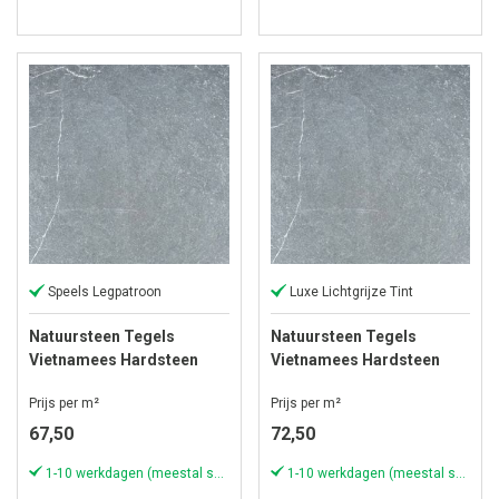
Speels Legpatroon
Luxe Lichtgrijze Tint
Natuursteen Tegels
Natuursteen Tegels
Vietnamees Hardsteen
Vietnamees Hardsteen
Klein Romaans Verband
60x40x3 cm Anticato
Prijs per m²
Prijs per m²
Anticato
67,50
72,50
1-10 werkdagen (meestal sneller)
1-10 werkdagen (meestal sneller)