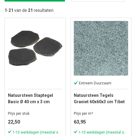
na
la
1
-
21
van de
21
resultaten
so
Extreem Duurzaam
Natuursteen Staptegel
Natuursteen Tegels
Basic Ø 40 cm x 3 cm
Graniet 60x60x3 cm Tibet
Basalt
Dark Grey
Prijs per stuk
Prijs per m²
22,50
63,95
1-10 werkdagen (meestal sneller)
1-10 werkdagen (meestal sneller)