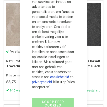
van cookies om inhoud en
advertenties te
personaliseren, om functies
voor social media te bieden
en om ons websiteverkeer
te analyseren. Ons doel is
om de best mogelijke
winkelervaring voor u te
creëren. U kunt uw
cookievoorkeuren zelf
instellen en aanpassen door
Vorstbestendig
Vorstbestendig
op 'cookie instellingen' te
Natuursteen Tegels
Natuursteen Tegels Basalt
klikken. Als u akkoord gaat
Travertin 40,6x61x3 cm
60x60x3 cm Vietnam Black
met ons gebruik van
Economix
cookies, zoals beschreven
Prijs per m²
Prijs per m²
staat in ons
cookiebeleid
en
83,75
93,75
privacybeleid
, klikt u op 'alles
accepteren'
1-10 werkdagen (meestal sneller)
1-10 werkdagen (meestal sneller)
ACCEPTEER
COOKIES