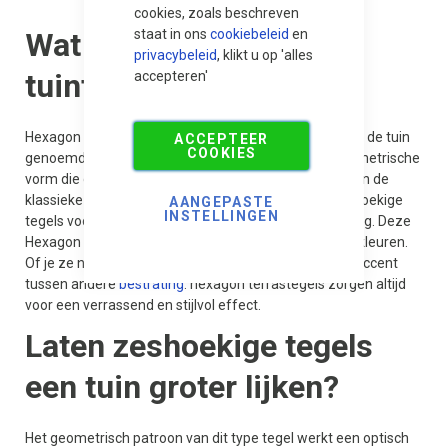
cookies, zoals beschreven
Wat zijn hexagon
staat in ons
cookiebeleid
en
privacybeleid
, klikt u op 'alles
tuintegels?
accepteren'
Hexagon tuintegels, ook wel zeshoekige tegels voor in de tuin
ACCEPTEER
COOKIES
genoemd, zijn opvallende tegels met een unieke geometrische
vorm die direct karakter aan je tuin geven. In plaats van de
klassieke rechthoek of vierkant kies je met deze zeshoekige
AANGEPASTE
INSTELLINGEN
tegels voor in de tuin een speels en moderne uitstraling. Deze
Hexagon tegels tuin zijn beschikbaar in verschillende kleuren.
Of je ze nu gebruikt als volledig terras of als creatief accent
tussen andere
bestrating
: hexagon terrastegels zorgen altijd
voor een verrassend en stijlvol effect.
Laten zeshoekige tegels
een tuin groter lijken?
Het geometrisch patroon van dit type tegel werkt een optisch