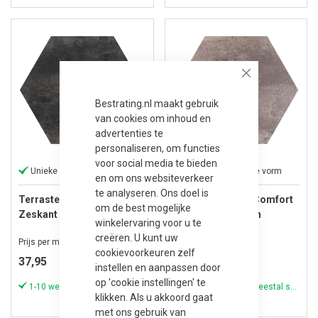
Close
Bestrating.nl maakt gebruik
van cookies om inhoud en
advertenties te
personaliseren, om functies
voor social media te bieden
Unieke zeshoekige vorm
Unieke zeshoekige vorm
en om ons websiteverkeer
te analyseren. Ons doel is
Terrastegel Soft Comfort
Terrastegel Soft Comfort
om de best mogelijke
Zeskant / Hexagon
Zeskant / Hexagon
winkelervaring voor u te
60/52,5x30x4 cm
60/52,5x30x4 cm Ivory
creëren. U kunt uw
Prijs per m²
Prijs per m²
Grijs/Zwart
cookievoorkeuren zelf
37,95
37,95
instellen en aanpassen door
op 'cookie instellingen' te
1-10 werkdagen (meestal sneller)
1-10 werkdagen (meestal sneller)
klikken. Als u akkoord gaat
met ons gebruik van