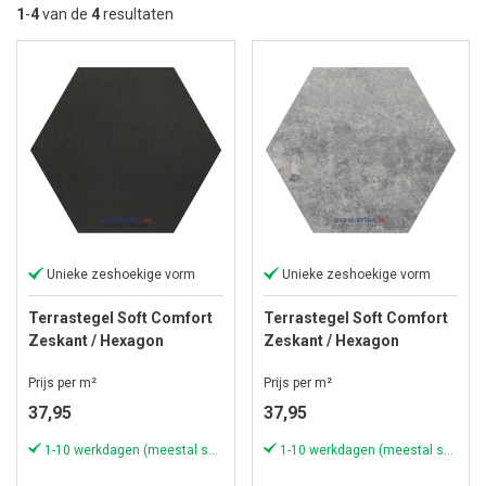
la
1
-
4
van de
4
resultaten
so
Unieke zeshoekige vorm
Unieke zeshoekige vorm
Terrastegel Soft Comfort
Terrastegel Soft Comfort
Zeskant / Hexagon
Zeskant / Hexagon
60/52,5x30x4 cm Nero
60/52,5x30x4 cm Grezzo
Prijs per m²
Prijs per m²
37,95
37,95
1-10 werkdagen (meestal sneller)
1-10 werkdagen (meestal sneller)