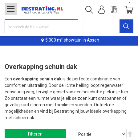
Offerte
Winke
5.000 m² showtuin in Assen
Overkapping schuin dak
Een
overkapping schuin dak
is de perfecte combinatie van
comfort en uitstraling. Door de lichte helling loopt regenwater
eenvoudig weg, terwijl je geniet van een beschutte plek in je tuin.
Zo ontstaat een ruimte waar je elk seizoen kunt ontspannen of
gezellig kunt dineren met familie en vrienden. Ontdek de
mogelijkheden en vind bij Bestrating.nl jouw ideale overkapping
met schuin dak.
V
Filteren
ho