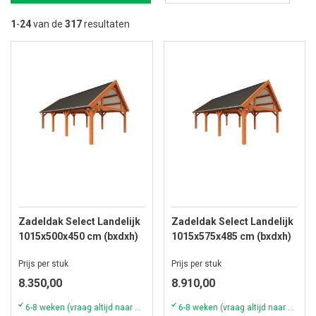
na
la
1
-
24
van de
317
resultaten
so
Zadeldak Select Landelijk
Zadeldak Select Landelijk
1015x500x450 cm (bxdxh)
1015x575x485 cm (bxdxh)
Prijs per stuk
Prijs per stuk
8.350,00
8.910,00
6-8 weken (vraag altijd naar de actuele voorraad & levertijd)
6-8 weken (vraag altijd naar de actuele voorraad & levertijd)