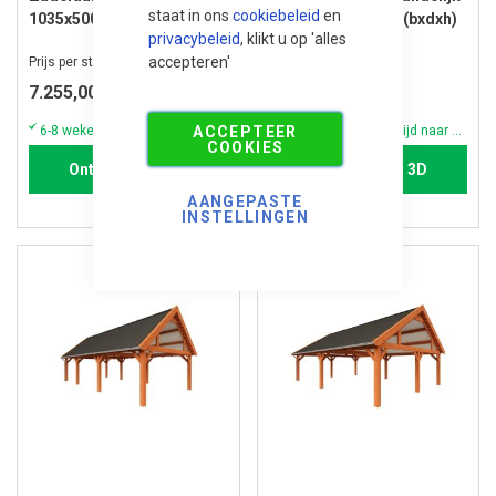
staat in ons
cookiebeleid
en
1035x500x450 cm (bxdxh)
1035x575x485 cm (bxdxh)
privacybeleid
, klikt u op 'alles
accepteren'
Prijs per stuk
Prijs per stuk
7.255,00
7.835,00
ACCEPTEER
6-8 weken (vraag altijd naar de actuele voorraad & levertijd)
6-8 weken (vraag altijd naar de actuele voorraad & levertijd)
COOKIES
Ontwerpen in 3D
Ontwerpen in 3D
AANGEPASTE
INSTELLINGEN