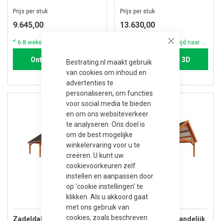
Prijs per stuk
Prijs per stuk
9.645,00
13.630,00
6-8 weken (vraag altijd naar de actuele voorraad & levertijd)
6-8 weken (vraag altijd naar de actuele voorraad & levertijd)
Close
Ontwerpen in 3D
Ontwerpen in 3D
Bestrating.nl maakt gebruik
van cookies om inhoud en
advertenties te
personaliseren, om functies
voor social media te bieden
en om ons websiteverkeer
te analyseren. Ons doel is
om de best mogelijke
winkelervaring voor u te
creëren. U kunt uw
cookievoorkeuren zelf
instellen en aanpassen door
op 'cookie instellingen' te
klikken. Als u akkoord gaat
met ons gebruik van
cookies, zoals beschreven
Zadeldak Select Landelijk
Zadeldak Select Landelijk