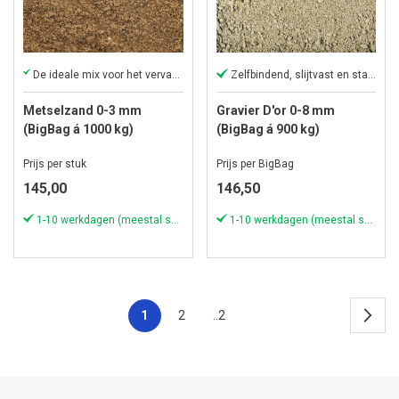
De ideale mix voor het vervaardigen van metselspecie
Zelfbindend, slijtvast en stabiel
Metselzand 0-3 mm
Gravier D'or 0-8 mm
(BigBag á 1000 kg)
(BigBag á 900 kg)
Prijs per stuk
Prijs per BigBag
145,00
146,50
1-10 werkdagen (meestal sneller)
1-10 werkdagen (meestal sneller)
1
2
..2