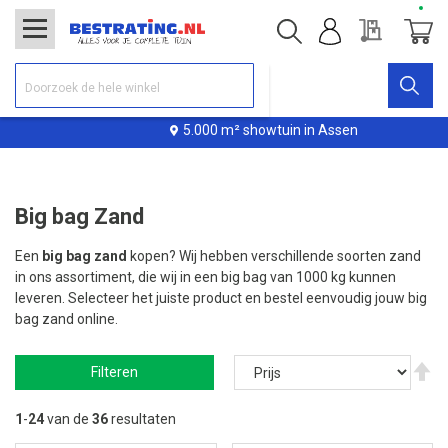
Offerte
Winke
5.000 m² showtuin in Assen
Big bag Zand
Een
big bag zand
kopen? Wij hebben verschillende soorten zand
in ons assortiment, die wij in een big bag van 1000 kg kunnen
leveren. Selecteer het juiste product en bestel eenvoudig jouw big
bag zand online.
V
Filteren
ho
na
la
1
-
24
van de
36
resultaten
so