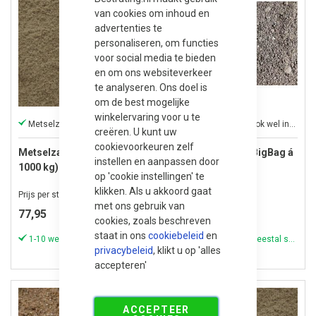
van cookies om inhoud en
advertenties te
personaliseren, om functies
voor social media te bieden
en om ons websiteverkeer
te analyseren. Ons doel is
om de best mogelijke
winkelervaring voor u te
Metselzand: perfect voor metselmortel
Brekerzand wordt ook wel inveegzand genoemd
creëren. U kunt uw
cookievoorkeuren zelf
Metselzand (BigBag á
Eco Brekerzand (BigBag á
instellen en aanpassen door
1000 kg)
1000 kg)
op 'cookie instellingen' te
klikken. Als u akkoord gaat
Prijs per stuk
Prijs per BigBag
met ons gebruik van
77,95
81,95
cookies, zoals beschreven
staat in ons
cookiebeleid
en
1-10 werkdagen (meestal sneller)
1-10 werkdagen (meestal sneller)
privacybeleid
, klikt u op 'alles
accepteren'
ACCEPTEER