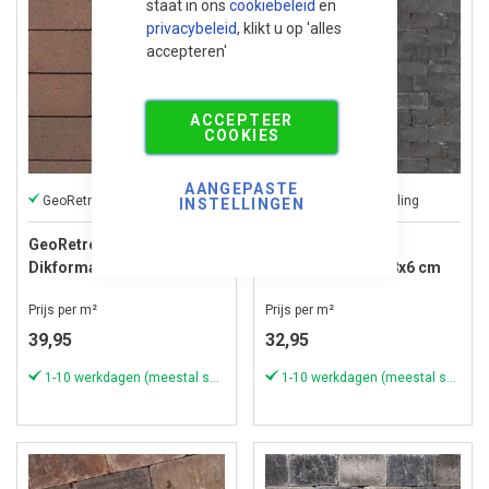
staat in ons
cookiebeleid
en
privacybeleid
, klikt u op 'alles
accepteren'
ACCEPTEER
COOKIES
AANGEPASTE
GeoRetron heeft een sfeervolle uitstraling
Verouderde uitstraling
INSTELLINGEN
GeoRetron Privato
Tumbelton Extra
Dikformaat 21x7x6 cm
Dikformaat 21x6,8x6 cm
Salentein
Coal
Prijs per m²
Prijs per m²
39,95
32,95
1-10 werkdagen (meestal sneller)
1-10 werkdagen (meestal sneller)