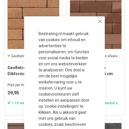
Close
Bestrating.nl maakt gebruik
van cookies om inhoud en
advertenties te
personaliseren, om functies
GeoRetron heeft een sfeervolle uitstraling
GeoRetron heeft een sfeervolle uitstraling
voor social media te bieden
en om ons websiteverkeer
GeoRetron Privato
GeoRetron Privato
te analyseren. Ons doel is
Dikformaat 21x7x6 cm
Dikformaat 21x7x6 cm
om de best mogelijke
Rhodenrijs
Loevestein
winkelervaring voor u te
Prijs per m²
Prijs per m²
creëren. U kunt uw
39,95
39,95
cookievoorkeuren zelf
instellen en aanpassen door
1-10 werkdagen (meestal sneller)
1-10 werkdagen (meestal sneller)
op 'cookie instellingen' te
klikken. Als u akkoord gaat
met ons gebruik van
cookies, zoals beschreven