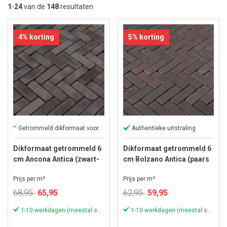
la
1
-
24
van de
148
resultaten
so
4% korting
5% korting
Getrommeld dikformaat voor een rustiek, verouderd uiterlijk
Authentieke uitstraling
Dikformaat getrommeld 6
Dikformaat getrommeld 6
cm Ancona Antica (zwart-
cm Bolzano Antica (paars
blauw-bruin)
genuanceerd)
Prijs per m²
Prijs per m²
Speciale
Speciale
68,95
65,95
62,95
59,95
prijs
prijs
1-10 werkdagen (meestal sneller)
1-10 werkdagen (meestal sneller)