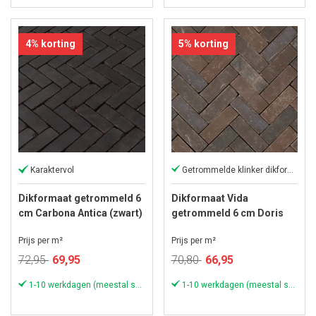
4% korting
5% korting
Karaktervol
Getrommelde klinker dikformaat
Dikformaat getrommeld 6
Dikformaat Vida
cm Carbona Antica (zwart)
getrommeld 6 cm Doris
Prijs per m²
Prijs per m²
Speciale
Speciale
72,95
69,95
70,80
66,95
prijs
prijs
1-10 werkdagen (meestal sneller)
1-10 werkdagen (meestal sneller)