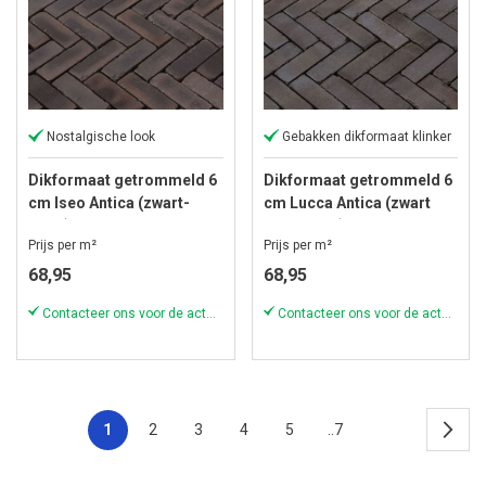
Nostalgische look
Gebakken dikformaat klinker
Dikformaat getrommeld 6
Dikformaat getrommeld 6
cm Iseo Antica (zwart-
cm Lucca Antica (zwart
bruin)
zilverzand)
Prijs per m²
Prijs per m²
68,95
68,95
Contacteer ons voor de actuele voorraad!
Contacteer ons voor de actuele voorraad!
1
2
3
4
5
..7