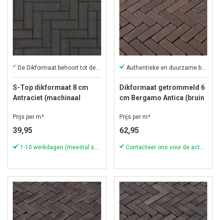
De Dikformaat behoort tot de klassiekers onder de stenen
Authentieke en duurzame bestrating!
S-Top dikformaat 8 cm
Dikformaat getrommeld 6
Antraciet (machinaal
cm Bergamo Antica (bruin
pakket) komo
genuanceerd)
Prijs per m²
Prijs per m²
39,95
62,95
1-10 werkdagen (meestal sneller)
Contacteer ons voor de actuele voorraad!