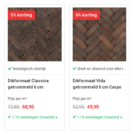
5% korting
6% korting
Nostalgisch uiterlijk
Sterk en sfeervol voor elke tuin
Dikformaat Classica
Dikformaat Vida
getrommeld 6 cm
getrommeld 6 cm Carpo
Nostalgie Wasserstrich
Prijs per m²
Prijs per m²
Speciale
Speciale
72,80
68,95
52,95
49,95
prijs
prijs
1-10 werkdagen (meestal sneller)
1-10 werkdagen (meestal sneller)