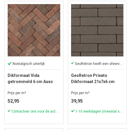
Nostalgisch uiterlijk
GeoRetron heeft een sfeervolle uitstraling
Dikformaat Vida
GeoRetron Privato
getrommeld 6 cm Auxo
Dikformaat 21x7x6 cm
Henkenshage
Prijs per m²
Prijs per m²
52,95
39,95
Contacteer ons voor de actuele voorraad!
1-10 werkdagen (meestal sneller)