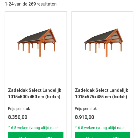
la
1
-
24
van de
269
resultaten
so
Zadeldak Select Landelijk
Zadeldak Select Landelijk
1015x500x450 cm (bxdxh)
1015x575x485 cm (bxdxh)
Prijs per stuk
Prijs per stuk
8.350,00
8.910,00
6-8 weken (vraag altijd naar de actuele voorraad & levertijd)
6-8 weken (vraag altijd naar de actuele voorraad & levertijd)