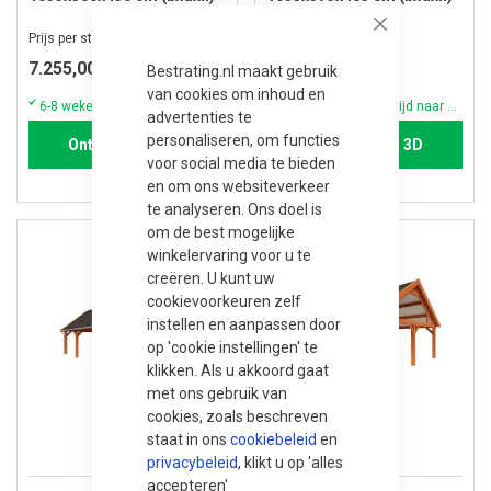
Close
Prijs per stuk
Prijs per stuk
7.255,00
7.835,00
Bestrating.nl maakt gebruik
van cookies om inhoud en
6-8 weken (vraag altijd naar de actuele voorraad & levertijd)
6-8 weken (vraag altijd naar de actuele voorraad & levertijd)
advertenties te
personaliseren, om functies
Ontwerpen in 3D
Ontwerpen in 3D
voor social media te bieden
en om ons websiteverkeer
te analyseren. Ons doel is
om de best mogelijke
winkelervaring voor u te
creëren. U kunt uw
cookievoorkeuren zelf
instellen en aanpassen door
op 'cookie instellingen' te
klikken. Als u akkoord gaat
met ons gebruik van
cookies, zoals beschreven
staat in ons
cookiebeleid
en
privacybeleid
, klikt u op 'alles
accepteren'