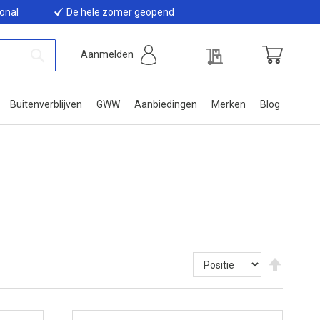
ional
De hele zomer geopend
Offerte
Aanmelden
Winkelwage
Zoek
Buitenverblijven
GWW
Aanbiedingen
Merken
Blog
Van
hoog
naar
laag
sortere