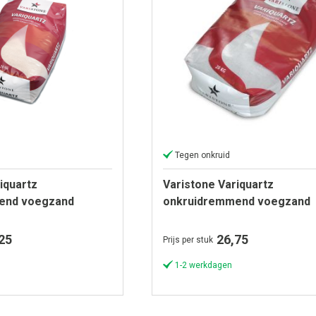
Tegen onkruid
iquartz
Varistone Variquartz
end voegzand
onkruidremmend voegzand
á 20 kg)
Steengrijs (zak á 20 kg)
25
26,75
Prijs per stuk
1-2 werkdagen