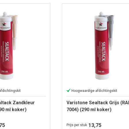
fdichtingskit
Hoogwaardige afdichtingskit
altack Zandkleur
Varistone Sealtack Grijs (RA
90 ml koker)
7004) (290 ml koker)
75
13,75
Prijs per stuk