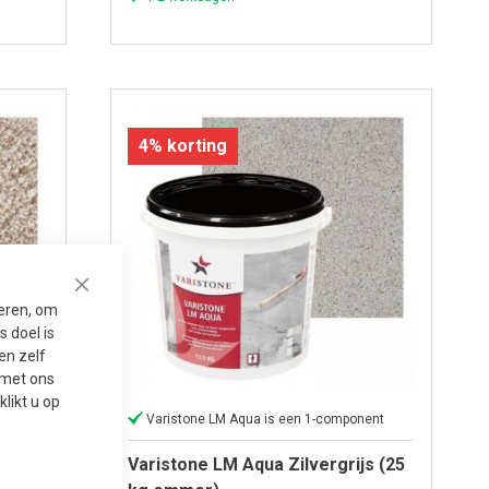
4% korting
Close
seren, om
 doel is
en zelf
t met ons
 klikt u op
ent
Varistone LM Aqua is een 1-component
25 kg
Varistone LM Aqua Zilvergrijs (25