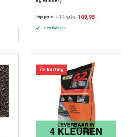
kg emmer)
Speciale
115,05
109,95
Prijs per stuk
prijs
1-2 werkdagen
7% korting