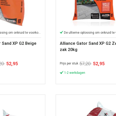
De ultieme oplossing om onkruid te voorkomen
r Sand XP G2 Beige
Alliance Gator Sand XP G2 Z
zak 20kg
Speciale
Speciale
20
52,95
57,20
52,95
Prijs per stuk
prijs
prijs
1-2 werkdagen