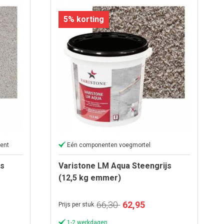
5% korting
ent
Eén componenten voegmortel
js
Varistone LM Aqua Steengrijs
(12,5 kg emmer)
Speciale
66,30
62,95
Prijs per stuk
prijs
1-2 werkdagen