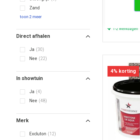
emmer)
Zand
2
66,
toon 2 meer
Prijs per stuk
1-2 werkdagen
Direct afhalen
Ja
30
Nee
22
4% korting
In showtuin
Ja
4
Nee
48
Merk
Excluton
12