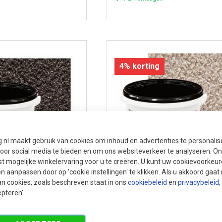
4% korting
g.nl maakt gebruik van cookies om inhoud en advertenties te personali
voor social media te bieden en om ons websiteverkeer te analyseren. Ons
t mogelijke winkelervaring voor u te creëren. U kunt uw cookievoorkeur
en aanpassen door op 'cookie instellingen' te klikken. Als u akkoord gaa
an cookies, zoals beschreven staat in ons
cookiebeleid
en
privacybeleid
,
qua is een 1-component
Varistone LM Aqua is een 1-compon
epteren'
Aqua Basalt (12,5 kg
Varistone LM Aqua Naturel (