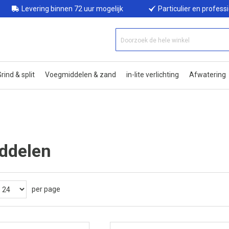
Levering binnen 72 uur mogelijk
Particulier en profess
rind & split
Voegmiddelen & zand
in-lite verlichting
Afwatering
ddelen
per page