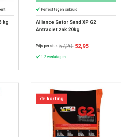
ent
Perfect tegen onkruid
5 kg
Alliance Gator Sand XP G2
Antraciet zak 20kg
Speciale
57,20
52,95
Prijs per stuk
prijs
1-2 werkdagen
7% korting