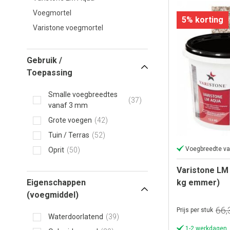
Voegmortel
5% korting
Varistone voegmortel
Gebruik /
Toepassing
Smalle voegbreedtes
37
vanaf 3 mm
Grote voegen
42
Tuin / Terras
52
Voegbreedte v
Oprit
50
Varistone LM 
kg emmer)
Eigenschappen
(voegmiddel)
66,
Prijs per stuk
Waterdoorlatend
39
1-2 werkdagen