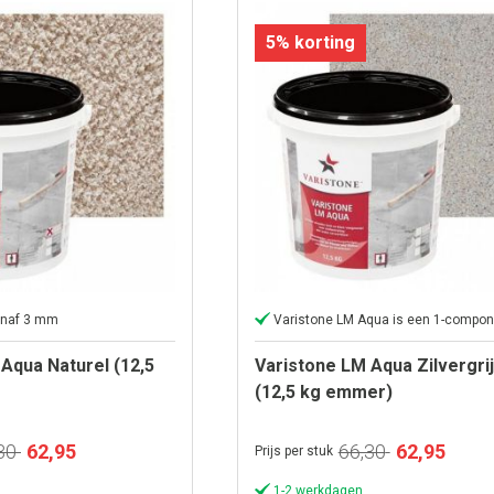
5% korting
anaf 3 mm
Varistone LM Aqua is een 1-compon
Aqua Naturel (12,5
Varistone LM Aqua Zilvergri
(12,5 kg emmer)
Speciale
Speciale
30
62,95
66,30
62,95
Prijs per stuk
prijs
prijs
1-2 werkdagen