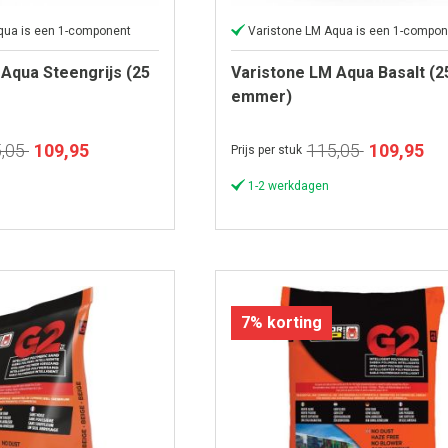
qua is een 1-component
Varistone LM Aqua is een 1-compon
Aqua Steengrijs (25
Varistone LM Aqua Basalt (2
emmer)
Speciale
Speciale
,05
109,95
115,05
109,95
Prijs per stuk
prijs
prijs
1-2 werkdagen
7% korting