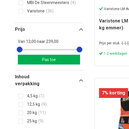
MBI De Steenmeesters
4
Varistone LM A
Varistone
36
Varistone LM 
kg emmer)
Prijs
Van
13,00
naar
239,00
115
Prijs per stuk
1-2 werkdagen
Pas toe
Inhoud
verpakking
7% korting
4,5 kg
1
12,5 kg
9
20 kg
11
25 kg
9