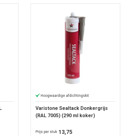
Hoogwaardige afdichtingskit
L
Varistone Sealtack Donkergrijs
(RAL 7005) (290 ml koker)
13,75
Prijs per stuk