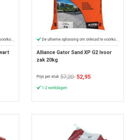
De ultieme oplossing om onkruid te voorkomen
De ultieme oplossing om onkruid te voorkomen
wart
Alliance Gator Sand XP G2 Ivoor
zak 20kg
Speciale
57,20
52,95
Prijs per stuk
prijs
1-2 werkdagen