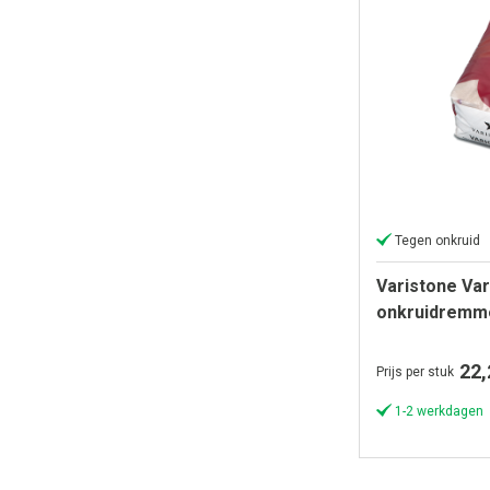
Tegen onkruid
Varistone Var
onkruidremm
Naturel (zak 
22,
Prijs per stuk
1-2 werkdagen