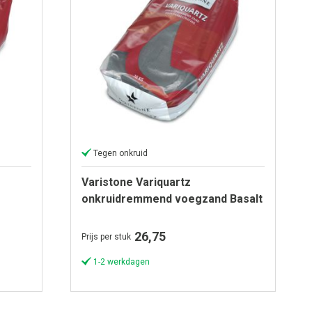
Tegen onkruid
Varistone Variquartz
onkruidremmend voegzand Basalt
(zak á 20 kg)
26,75
Prijs per stuk
1-2 werkdagen