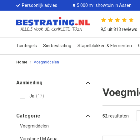
Persoonlijk advies
5.000 m² showtuin in Assen
9,5 uit 813 reviews
Tuintegels
Sierbestrating
Stapelblokken & Elementen
G
Home
Voegmiddelen
Aanbieding
Voegmi
Ja
17
Categorie
52
resultaten
Voegmiddelen
Varistone LM Aqua