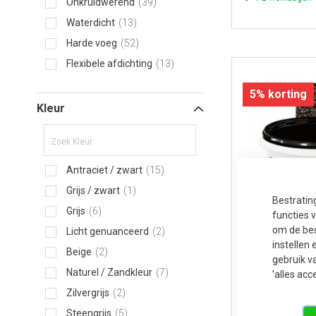
Onkruidwerend
39
Waterdicht
13
Harde voeg
52
Flexibele afdichting
13
5% korting
Kleur
Antraciet / zwart
15
Grijs / zwart
1
Bestratin
Grijs
6
functies 
om de bes
Licht genuanceerd
2
instellen 
Beige
2
gebruik v
Varistone LM A
Naturel / Zandkleur
7
'alles acc
Zilvergrijs
2
Varistone LM 
Steengrijs
5