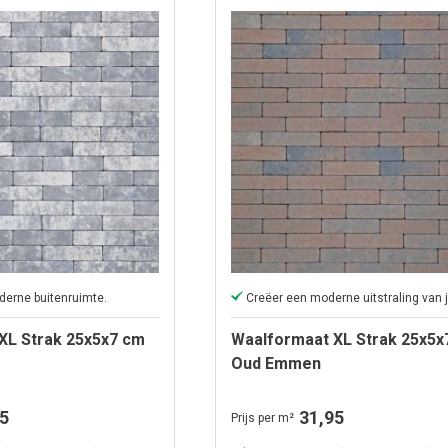
derne buitenruimte.
XL Strak 25x5x7 cm
Waalformaat XL Strak 25x5x
Oud Emmen
5
31,95
Prijs per m²