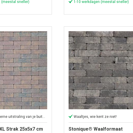
 (meestal sneller)
1-10 werkdagen (meestal sneller)
Creëer een moderne uitstraling van je buitenruimte.
Waaltjes, wie kent ze niet!
XL Strak 25x5x7 cm
Stonique® Waalformaat