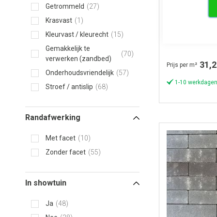
Getrommeld
27
Waaltjes, wie ke
Krasvast
1
Waalformaat 
Kleurvast / kleurecht
15
Drachten ko
Gemakkelijk te
70
verwerken (zandbed)
31,2
Prijs per m²
Onderhoudsvriendelijk
57
1-10 werkdagen
Stroef / antislip
68
Randafwerking
Met facet
10
Zonder facet
55
In showtuin
Ja
48