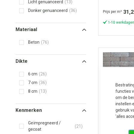
Licht genuanceerd
13
Donker genuanceerd
36
31,2
Prijs per m²
1-10 werkdagen
Materiaal
Beton
76
Dikte
6 cm
26
7 cm
36
Bestratin
8 cm
13
functies 
om de bes
instellen 
Kenmerken
gebruik v
'alles acc
Geïmpregneerd /
21
gecoat