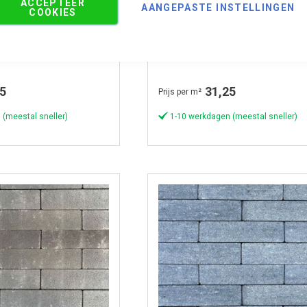
ACCEPTEER
AANGEPASTE INSTELLINGEN
nt ze niet!
Waaltjes, wie kent ze niet!
COOKIES
Strak 20x5x6 cm Oud
Waalformaat Strak 20x5x6 
mo
Tricolore komo
5
31,25
Prijs per m²
 (meestal sneller)
1-10 werkdagen (meestal sneller)