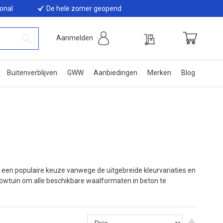
ional
De hele zomer geopend
Offerte
Aanmelden
Winkelwage
Zoek
Buitenverblijven
GWW
Aanbiedingen
Merken
Blog
, een populaire keuze vanwege de uitgebreide kleurvariaties en
howtuin om alle beschikbare waalformaten in beton te
Van