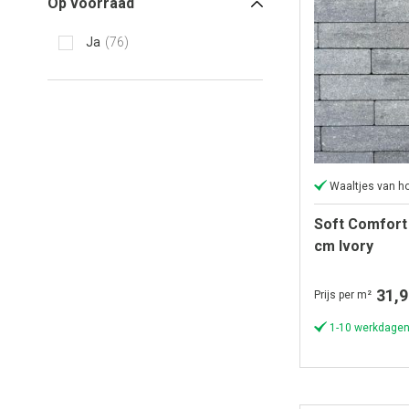
Op voorraad
Ja
76
Waaltjes van ho
Soft Comfort
cm Ivory
31,9
Prijs per m²
1-10 werkdagen