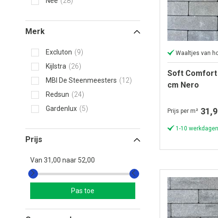
Nee
28
Merk
Excluton
9
Waaltjes van ho
Kijlstra
26
Soft Comfort
MBI De Steenmeesters
12
cm Nero
Redsun
24
Gardenlux
5
31,9
Prijs per m²
1-10 werkdagen
Prijs
Van
31,00
naar
52,00
Pas toe