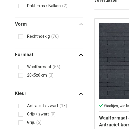
76
resultaten
Dakterras / Balkon
2
Vorm
Rechthoekig
76
Formaat
Waalformaat
56
20x5x6 cm
3
Kleur
Antraciet / zwart
13
Waaltjes, wie ke
Grijs / zwart
9
Waalformaat 
Grijs
6
Antraciet ko