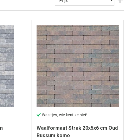
hoog
naar
laag
sortere
Waaltjes, wie kent ze niet!
cm
Waalformaat Strak 20x5x6 cm Oud
Bussum komo