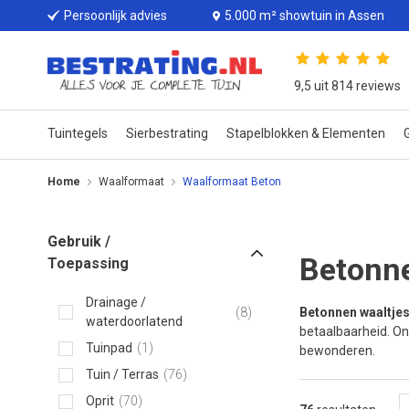
Persoonlijk advies
5.000 m² showtuin in Assen
9,5 uit 814 reviews
Tuintegels
Sierbestrating
Stapelblokken & Elementen
G
Home
Waalformaat
Waalformaat Beton
Gebruik /
Betonne
Toepassing
Drainage /
8
Betonnen waaltje
waterdoorlatend
betaalbaarheid. On
Tuinpad
1
bewonderen.
Tuin / Terras
76
Oprit
70