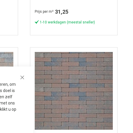
31,25
Prijs per m²
1-10 werkdagen (meestal sneller)
Close
seren, om
 doel is
en zelf
t met ons
 klikt u op