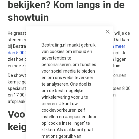
bekijken? Kom langs in de
showtuin
Keigrasstenen bestellen is eenvoudig, maar misschien wil je de
Close
stenen eerst in het echt zien voor je een keuze maakt. Dat kan
Bestrating.nl maakt gebruik
bij Bestrating.nl in Assen, waar je in
onze showtuin van meer
van cookies om inhoud en
dan 5.000 m²
door een groot aanbod aan bestrating loopt. Je
advertenties te
ziet hoe de kleuren eruitzien in daglicht, hoe de stenen liggen
personaliseren, om functies
en hoe ze zich verhouden tot andere materialen in de tuin.
voor social media te bieden
De showtuin is 24/7 toegankelijk, dus ook buiten kantooruren
en om ons websiteverkeer
kom je gewoon binnen. Wil je persoonlijk advies? Onze
te analyseren. Ons doel is
specialisten staan je graag te woord op werkdagen tussen 8:00
om de best mogelijke
en 17:00 uur. Loop vrijblijvend langs of maak vooraf een
winkelervaring voor u te
afspraak.
creëren. U kunt uw
cookievoorkeuren zelf
Voordelen van een
instellen en aanpassen door
op 'cookie instellingen' te
keigrassteen
klikken. Als u akkoord gaat
met ons gebruik van