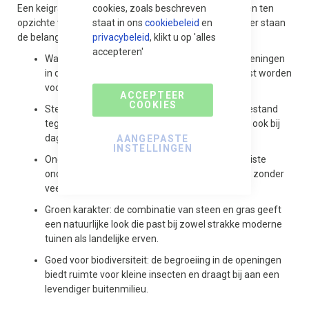
Een keigrassteen heeft meerdere praktische voordelen ten
cookies, zoals beschreven
opzichte van traditionele gesloten bestrating. Hieronder staan
staat in ons
cookiebeleid
en
de belangrijkste op een rij:
privacybeleid
, klikt u op 'alles
accepteren'
Waterdoorlatend: regenwater sijpelt door de openingen
in de bodem, waardoor plassen en wateroverlast worden
voorkomen.
ACCEPTEER
COOKIES
Stevig en slijtvast: de betonnen constructie is bestand
tegen de belasting van auto's en zwaar verkeer, ook bij
dagelijks gebruik.
AANGEPASTE
INSTELLINGEN
Onderhoudsarm: een correcte aanleg met de juiste
ondergrond zorgt voor jarenlang stabiel gebruik zonder
veel ingrijpen.
Groen karakter: de combinatie van steen en gras geeft
een natuurlijke look die past bij zowel strakke moderne
tuinen als landelijke erven.
Goed voor biodiversiteit: de begroeiing in de openingen
biedt ruimte voor kleine insecten en draagt bij aan een
levendiger buitenmilieu.