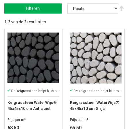
V
Filteren
ho
na
la
1
-
2
van de
2
resultaten
so
De keigrassteen helpt bij droogtebestrijding
De keigrassteen helpt bij droogtebestrijding.
Keigrassteen WaterWijs®
Keigrassteen WaterWijs®
45x45x10 cm Antraciet
45x45x10 cm Grijs
Prijs per m²
Prijs per m²
68,50
65,50