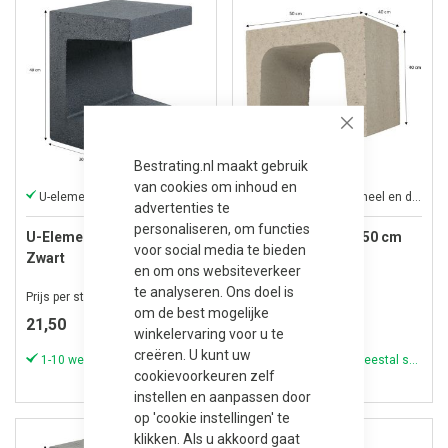
Close
Bestrating.nl maakt gebruik
van cookies om inhoud en
U-elementen brengen creativiteit in uw tuin
U-element: Functioneel en decoratief
advertenties te
personaliseren, om functies
U-Element 30x30x40 cm
U-Element 40x40x50 cm
voor social media te bieden
Zwart
Grijs
en om ons websiteverkeer
te analyseren. Ons doel is
Prijs per stuk
Prijs per stuk
om de best mogelijke
21,50
29,95
winkelervaring voor u te
creëren. U kunt uw
1-10 werkdagen (meestal sneller)
1-10 werkdagen (meestal sneller)
cookievoorkeuren zelf
instellen en aanpassen door
op 'cookie instellingen' te
klikken. Als u akkoord gaat