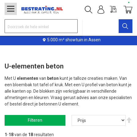
Offerte
Winke
5.000 m² showtuin in Assen
U-elementen beton
Met U
elementen
van
beton
kunt je talloze creaties maken. Van
een bloembak tot tafel of kruk. Met een U profiel van beton kunt je
alle kanten op. De blokken zijn verkrijgbaar in verschillende
afmetingen en kleuren. Vraag gerust advies aan onze specialisten
of bestel direct je betonnen U element.
V
Filteren
ho
na
la
1
-
18
van de
18
resultaten
so