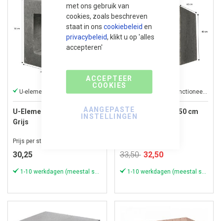
met ons gebruik van
cookies, zoals beschreven
staat in ons
cookiebeleid
en
privacybeleid
, klikt u op 'alles
accepteren'
ACCEPTEER
COOKIES
U-elementen brengen creativiteit in uw tuin
Een u-element is functioneel en decoratief
AANGEPASTE
U-Element 40x40x50 cm
U-Element 40x40x50 cm
INSTELLINGEN
Grijs
Antraciet
Prijs per stuk
Prijs per stuk
Speciale
30,25
33,50
32,50
prijs
1-10 werkdagen (meestal sneller)
1-10 werkdagen (meestal sneller)