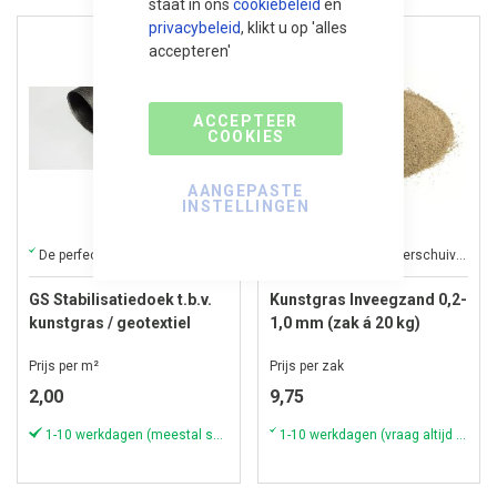
staat in ons
cookiebeleid
en
privacybeleid
, klikt u op 'alles
accepteren'
ACCEPTEER
COOKIES
AANGEPASTE
INSTELLINGEN
De perfecte oplossing voor een duurzaam en stabiel kunstgrasoppervlak
solide basis, geen verschuivende stenen en minder onkruid
GS Stabilisatiedoek t.b.v.
Kunstgras Inveegzand 0,2-
kunstgras / geotextiel
1,0 mm (zak á 20 kg)
Prijs per m²
Prijs per zak
2,00
9,75
1-10 werkdagen (meestal sneller)
1-10 werkdagen (vraag altijd naar actuele voorraad & levertijd!)