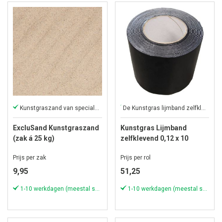
Kunstgraszand van speciale kwaliteit
De Kunstgras lijmband zelfklevend 0,12 x 10 meter biedt een snelle en eenvoudige oplossing voor het vastleggen van kunstgras zonder extra lijm of gereedschap.
ExcluSand Kunstgraszand
Kunstgras Lijmband
(zak á 25 kg)
zelfklevend 0,12 x 10
meter
Prijs per zak
Prijs per rol
9,95
51,25
1-10 werkdagen (meestal sneller)
1-10 werkdagen (meestal sneller)