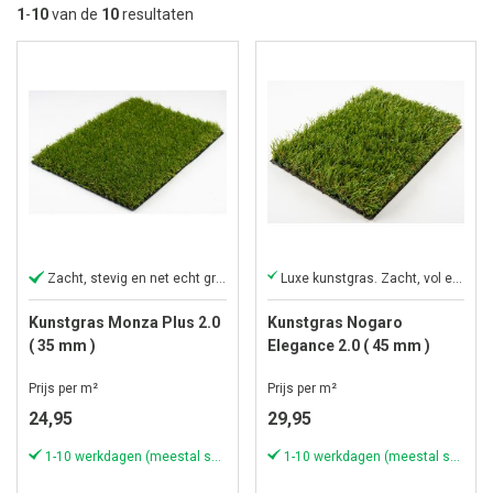
la
1
-
10
van de
10
resultaten
so
Zacht, stevig en net echt gras
Luxe kunstgras. Zacht, vol en onderhoudsvrij
Kunstgras Monza Plus 2.0
Kunstgras Nogaro
( 35 mm )
Elegance 2.0 ( 45 mm )
Prijs per m²
Prijs per m²
24,95
29,95
1-10 werkdagen (meestal sneller)
1-10 werkdagen (meestal sneller)