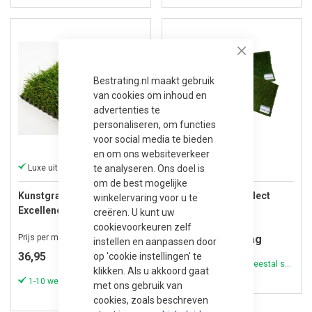
Close
Bestrating.nl maakt gebruik
van cookies om inhoud en
advertenties te
personaliseren, om functies
voor social media te bieden
en om ons websiteverkeer
te analyseren. Ons doel is
Luxe uitstraling met 60 mm poolhoogte
Sample pakket
om de best mogelijke
Kunstgras Dijon
Kunstgras Grasselect
winkelervaring voor u te
Excellence 3.0 ( 60 mm )
Sample pakket
creëren. U kunt uw
cookievoorkeuren zelf
Prijs per m²
Prijs op aanvraag
instellen en aanpassen door
36,95
op 'cookie instellingen' te
1-10 werkdagen (meestal sneller)
klikken. Als u akkoord gaat
1-10 werkdagen (meestal sneller)
met ons gebruik van
cookies, zoals beschreven