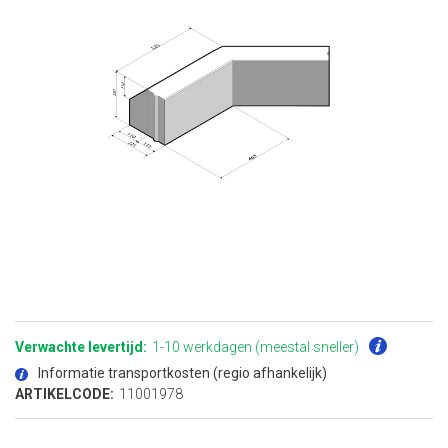
Ga
naar
het
Verwachte levertijd:
1-10 werkdagen (meestal sneller)
begin
van
Informatie transportkosten (regio afhankelijk)
de
afbeeldingen-
ARTIKELCODE:
11001978
gallerij