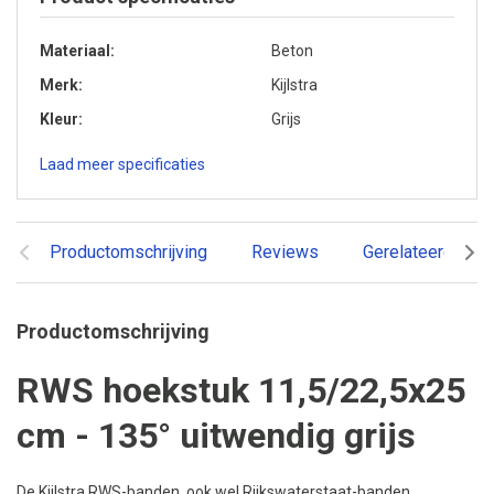
Materiaal
Beton
Merk
Kijlstra
Kleur
Grijs
Laad meer specificaties
Productomschrijving
Reviews
Gerelateerde pr
Productomschrijving
RWS hoekstuk 11,5/22,5x25
cm - 135° uitwendig grijs
De Kijlstra RWS-banden, ook wel Rijkswaterstaat-banden