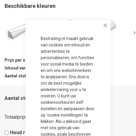
Beschikbare kleuren
Close
Bestrating.nl maakt gebruik
van cookies om inhoud en
advertenties te
personaliseren, om functies
Prijs per stuk
37,50
voor social media te bieden
Inhoud van verpakking
1 stuks
en om ons websiteverkeer
Aantal stuks per verpakking
1
te analyseren. Ons doel is
om de best mogelijke
winkelervaring voor u te
creëren. U kunt uw
Aantal stuks
cookievoorkeuren zelf
instellen en aanpassen door
37,50
op 'cookie instellingen' te
Totaalprijs
klikken. Als u akkoord gaat
met ons gebruik van
Houd rekening met 5% snijverlies
cookies, zoals beschreven