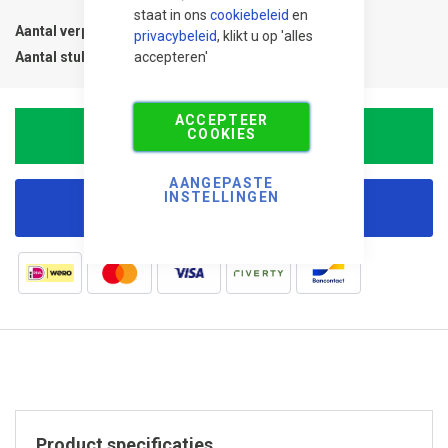
staat in ons
cookiebeleid
en
Aantal verpakkingen
1
privacybeleid
, klikt u op 'alles
Aantal stuks
1
accepteren'
ACCEPTEER
COOKIES
In Winkelwagen
AANGEPASTE
INSTELLINGEN
Korting aanvragen
Product specificaties