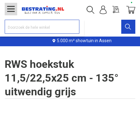
Offerte
Winke
5.000 m² showtuin in Assen
RWS hoekstuk
11,5/22,5x25 cm - 135°
uitwendig grijs
Ga
naar
het
einde
van
de
afbeeldingen-
gallerij