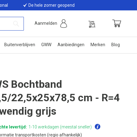
ional
De hele zomer geopend
Offerte
Aanmelden
Winkelwage
Zoek
Buitenverblijven
GWW
Aanbiedingen
Merken
Blog
S Bochtband
,5/22,5x25x78,5 cm - R=4
twendig grijs
hte levertijd:
1-10 werkdagen (meestal sneller)
ormatie transportkosten (regio afhankelijk)