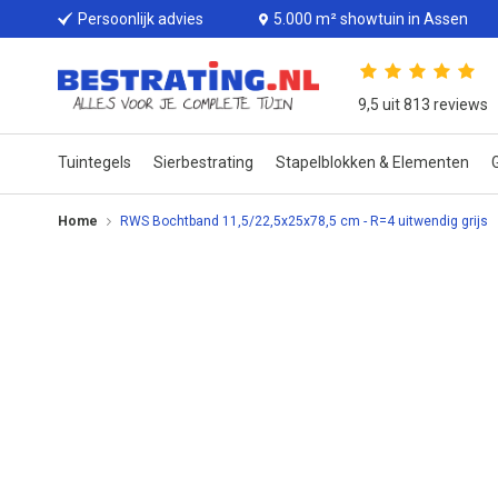
Persoonlijk advies
5.000 m² showtuin in Assen
9,5 uit 813 reviews
Tuintegels
Sierbestrating
Stapelblokken & Elementen
G
Home
RWS Bochtband 11,5/22,5x25x78,5 cm - R=4 uitwendig grijs
Ga
naar
het
einde
van
de
afbeeldingen-
gallerij