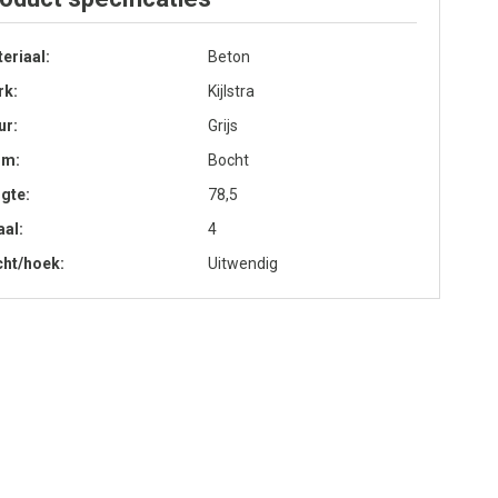
eriaal
Beton
rk
Kijlstra
ur
Grijs
rm
Bocht
gte
78,5
aal
4
cht/hoek
Uitwendig