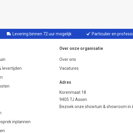
Levering binnen 72 uur mogelijk
Particulier en profess
Over onze organisatie
uin
Over ons
 levertijden
Vacatures
en
Adres
osten
Korenmaat 18
9405 TJ Assen
Bezoek onze showtuin & showroom in
n
gesprek inplannen
den