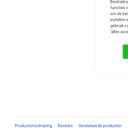
Bestratin
functies 
om de bes
instellen 
Ga
gebruik v
naar
'alles acc
het
begin
van
de
afbeeldingen-
gallerij
Productomschrijving
Reviews
Gerelateerde producten