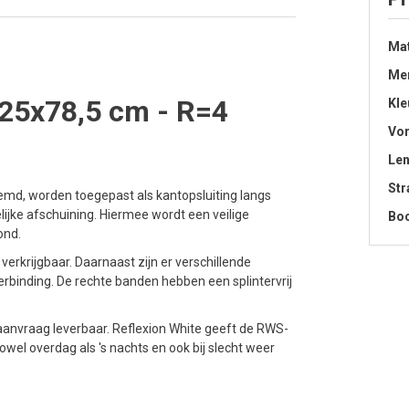
Mat
Me
25x78,5 cm - R=4
Kle
Vo
Len
Str
md, worden toegepast als kantopsluiting langs
ijke afschuining. Hiermee wordt een veilige
Bo
ond.
erkrijgbaar. Daarnaast zijn er verschillende
binding. De rechte banden hebben een splintervrij
p aanvraag leverbaar. Reflexion White geeft de RWS-
wel overdag als 's nachts en ook bij slecht weer