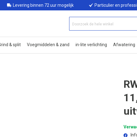
Levering binnen 72 uur mogelijk
Particulier en profess
rind & split
Voegmiddelen & zand
in-lite verlichting
Afwatering
RW
11
ui
Verwac
Inf