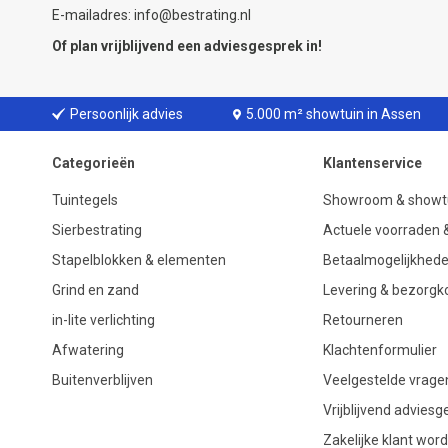
E-mailadres: info@bestrating.nl
Of plan vrijblijvend een
adviesgesprek
in!
Persoonlijk advies
5.000 m² showtuin in Assen
Categorieën
Klantenservice
Tuintegels
Showroom & showt
Sierbestrating
Actuele voorraden &
Stapelblokken & elementen
Betaalmogelijkhed
Grind en zand
Levering & bezorgk
in-lite verlichting
Retourneren
Afwatering
Klachtenformulier
Buitenverblijven
Veelgestelde vrage
Vrijblijvend advies
Zakelijke klant wor