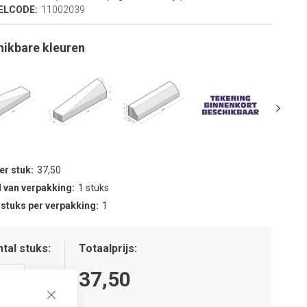
ELCODE:
11002039
hikbare kleuren
per stuk
37,50
 van verpakking
1 stuks
 stuks per verpakking
1
tal stuks
Totaalprijs
37,50
Close