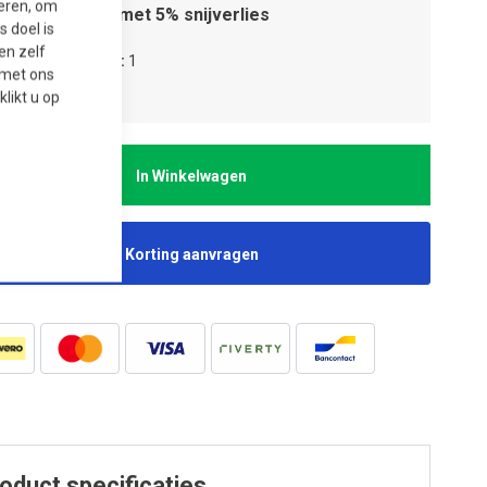
seren, om
Houd rekening met 5% snijverlies
 doel is
en zelf
tal verpakkingen
1
t met ons
tal stuks
1
 klikt u op
In Winkelwagen
Korting aanvragen
oduct specificaties