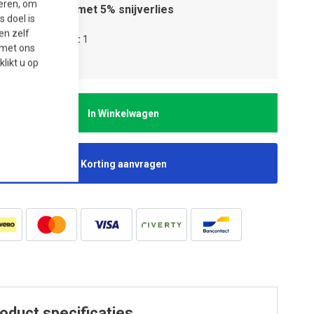
seren, om
Houd rekening met 5% snijverlies
 doel is
en zelf
tal verpakkingen
1
t met ons
tal stuks
1
 klikt u op
In Winkelwagen
Korting aanvragen
oduct specificaties