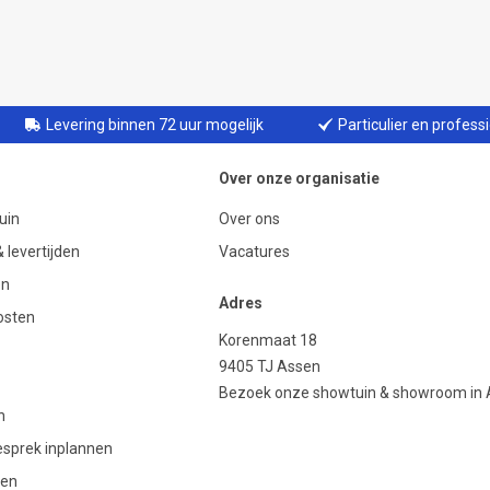
Levering binnen 72 uur mogelijk
Particulier en profess
Over onze organisatie
uin
Over ons
 levertijden
Vacatures
en
Adres
osten
Korenmaat 18
9405 TJ Assen
Bezoek onze showtuin & showroom in
n
gesprek inplannen
den