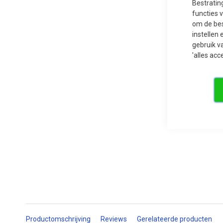
Bestratin
functies 
om de bes
instellen 
Ga
gebruik v
naar
'alles acc
het
begin
van
de
afbeeldingen-
gallerij
Productomschrijving
Reviews
Gerelateerde producten