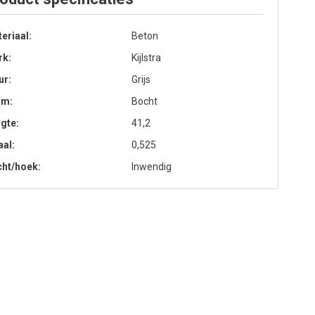
eriaal
Beton
rk
Kijlstra
ur
Grijs
rm
Bocht
gte
41,2
aal
0,525
cht/hoek
Inwendig