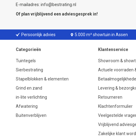
E-mailadres: info@bestrating.nl
Of plan vrijblijvend een
adviesgesprek
in!
Persoonlijk advies
5.000 m² showtuin in Assen
Categorieën
Klantenservice
Tuintegels
Showroom & showt
Sierbestrating
Actuele voorraden &
Stapelblokken & elementen
Betaalmogelijkhed
Grind en zand
Levering & bezorgk
in-lite verlichting
Retourneren
Afwatering
Klachtenformulier
Buitenverblijven
Veelgestelde vrage
Vrijblijvend advies
Zakelijke klant wor