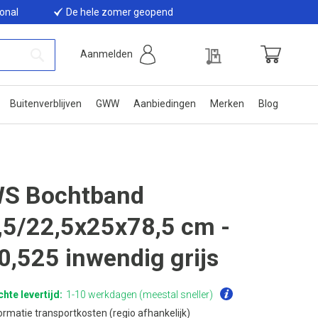
ional
De hele zomer geopend
Offerte
Aanmelden
Winkelwage
Zoek
Buitenverblijven
GWW
Aanbiedingen
Merken
Blog
S Bochtband
,5/22,5x25x78,5 cm -
0,525 inwendig grijs
hte levertijd:
1-10 werkdagen (meestal sneller)
ormatie transportkosten (regio afhankelijk)