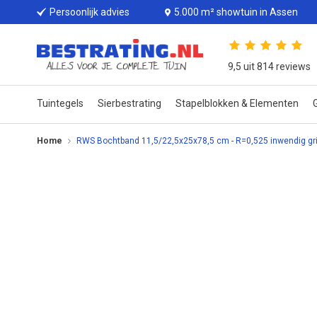
Persoonlijk advies
5.000 m² showtuin in Assen
9,5 uit 814 reviews
Tuintegels
Sierbestrating
Stapelblokken & Elementen
G
Home
RWS Bochtband 11,5/22,5x25x78,5 cm - R=0,525 inwendig gri
Ga
naar
het
einde
van
de
afbeeldingen-
gallerij