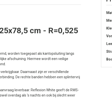
Mat
Me
25x78,5 cm - R=0,525
Kle
Vo
Len
Str
md, worden toegepast als kantopsluiting langs
ijke afschuining. Hiermee wordt een veilige
Bo
ond.
erkrijgbaar. Daarnaast zijn er verschillende
binding. De rechte banden hebben een splintervrij
p aanvraag leverbaar. Reflexion White geeft de RWS-
wel overdag als 's nachts en ook bij slecht weer