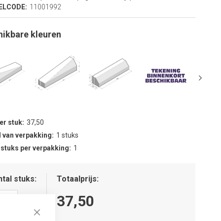
ELCODE:
11001992
hikbare kleuren
per stuk
37,50
 van verpakking
1 stuks
 stuks per verpakking
1
tal stuks
Totaalprijs
37,50
Close