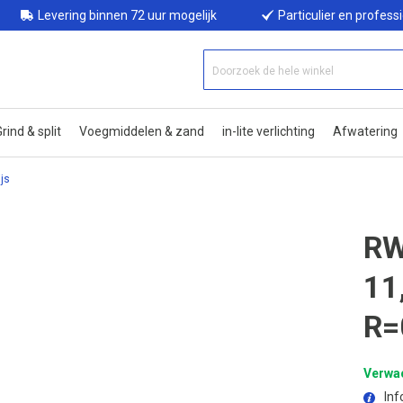
Levering binnen 72 uur mogelijk
Particulier en profess
rind & split
Voegmiddelen & zand
in-lite verlichting
Afwatering
js
RW
11
R=
Verwac
Inf