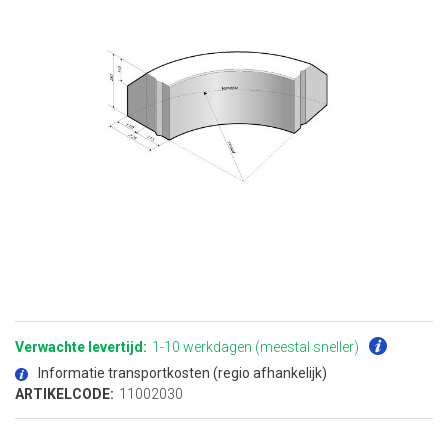
Ga
naar
het
Verwachte levertijd:
1-10 werkdagen (meestal sneller)
begin
van
Informatie transportkosten (regio afhankelijk)
de
afbeeldingen-
ARTIKELCODE:
11002030
gallerij