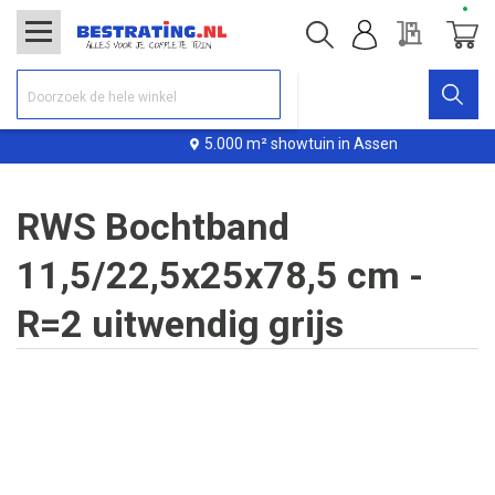
Offerte
Winke
5.000 m² showtuin in Assen
RWS Bochtband
11,5/22,5x25x78,5 cm -
R=2 uitwendig grijs
Ga
naar
het
einde
van
de
afbeeldingen-
gallerij