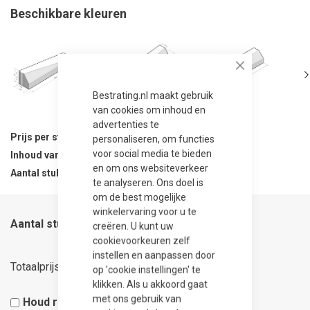
Beschikbare kleuren
Close
Bestrating.nl maakt gebruik
van cookies om inhoud en
advertenties te
Prijs per stuk
37,50
personaliseren, om functies
voor social media te bieden
Inhoud van verpakking
1 stuks
en om ons websiteverkeer
Aantal stuks per verpakking
1
te analyseren. Ons doel is
om de best mogelijke
winkelervaring voor u te
Aantal stuks
creëren. U kunt uw
cookievoorkeuren zelf
instellen en aanpassen door
37,50
Totaalprijs
op 'cookie instellingen' te
klikken. Als u akkoord gaat
met ons gebruik van
Houd rekening met 5% snijverlies