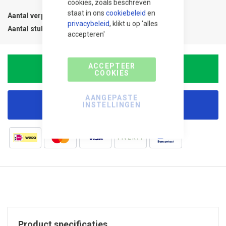
cookies, zoals beschreven
staat in ons
cookiebeleid
en
Aantal verpakkingen
1
privacybeleid
, klikt u op 'alles
Aantal stuks
1
accepteren'
ACCEPTEER
In Winkelwagen
COOKIES
AANGEPASTE
INSTELLINGEN
Korting aanvragen
Product specificaties