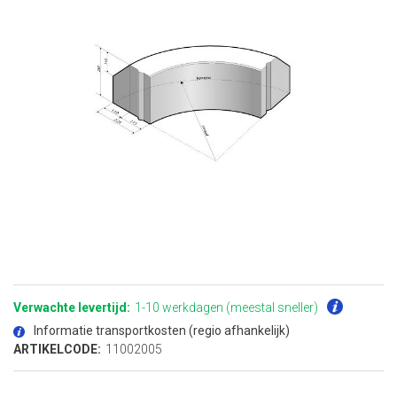
Ga
naar
het
Verwachte levertijd:
1-10 werkdagen (meestal sneller)
begin
van
Informatie transportkosten (regio afhankelijk)
de
afbeeldingen-
ARTIKELCODE:
11002005
gallerij