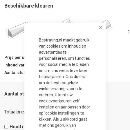
Beschikbare kleuren
Close
Bestrating.nl maakt gebruik
van cookies om inhoud en
advertenties te
Prijs per stuk
37,50
personaliseren, om functies
voor social media te bieden
Inhoud van verpakking
1 stuks
en om ons websiteverkeer
Aantal stuks per verpakking
1
te analyseren. Ons doel is
om de best mogelijke
winkelervaring voor u te
Aantal stuks
creëren. U kunt uw
cookievoorkeuren zelf
instellen en aanpassen door
37,50
Totaalprijs
op 'cookie instellingen' te
klikken. Als u akkoord gaat
met ons gebruik van
Houd rekening met 5% snijverlies