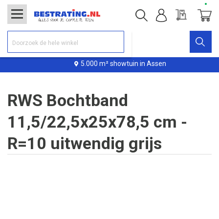
Offerte
Winke
5.000 m² showtuin in Assen
RWS Bochtband
11,5/22,5x25x78,5 cm -
R=10 uitwendig grijs
Ga
naar
het
einde
van
de
afbeeldingen-
gallerij