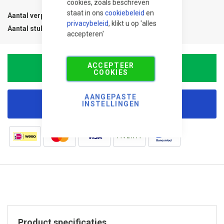
cookies, zoals beschreven
staat in ons
cookiebeleid
en
Aantal verpakkingen
1
privacybeleid
, klikt u op 'alles
Aantal stuks
1
accepteren'
ACCEPTEER
In Winkelwagen
COOKIES
AANGEPASTE
INSTELLINGEN
Korting aanvragen
Product specificaties