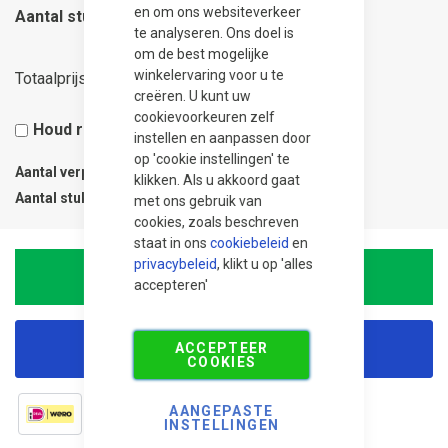
en om ons websiteverkeer
Aantal stuks
te analyseren. Ons doel is
om de best mogelijke
274,00
winkelervaring voor u te
Totaalprijs
creëren. U kunt uw
cookievoorkeuren zelf
Houd rekening met 5% snijverlies
instellen en aanpassen door
op 'cookie instellingen' te
Aantal verpakkingen
1
klikken. Als u akkoord gaat
Aantal stuks
1
met ons gebruik van
cookies, zoals beschreven
staat in ons
cookiebeleid
en
privacybeleid
, klikt u op 'alles
In Winkelwagen
accepteren'
ACCEPTEER
Korting aanvragen
COOKIES
AANGEPASTE
INSTELLINGEN