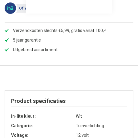
Of
91,33 in 3 termijnen
, 0% rente
Verzendkosten slechts €5,99, gratis vanaf 100,-!
5 jaar garantie
Uitgebreid assortiment
Product specificaties
in-lite kleur
Wit
Categorie
Tuinverlichting
Voltage
12 volt