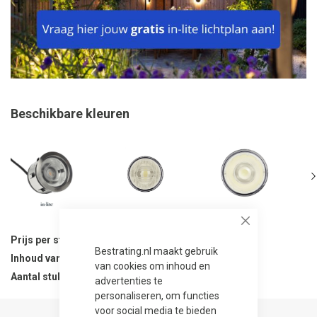
Beschikbare kleuren
Close
Prijs per stuk
274,00
Bestrating.nl maakt gebruik
Inhoud van verpakking
1 stuks
van cookies om inhoud en
Aantal stuks per verpakking
1
advertenties te
personaliseren, om functies
voor social media te bieden