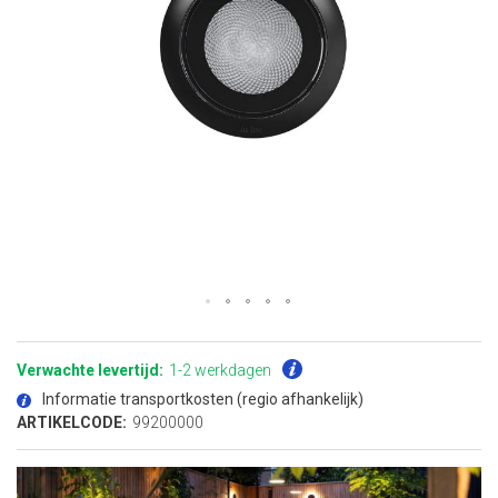
Ga
naar
het
Verwachte levertijd:
1-2 werkdagen
begin
van
Informatie transportkosten (regio afhankelijk)
de
afbeeldingen-
ARTIKELCODE:
99200000
gallerij