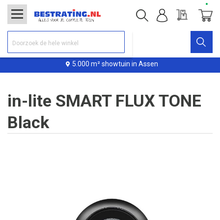
Offerte
Winke
5.000 m² showtuin in Assen
in-lite SMART FLUX TONE
Black
Ga
naar
het
einde
van
de
afbeeldingen-
gallerij