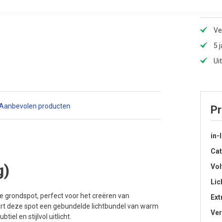
Ve
5 
Ui
Aanbevolen producten
Pr
in-
Cat
g)
Vol
Lic
ge grondspot, perfect voor het creëren van
Ext
evert deze spot een gebundelde lichtbundel van warm
Ver
el en stijlvol uitlicht.