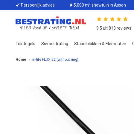
Persoonlijk advies
5.000 m² showtuin in Assen
9,5 uit 813 reviews
Tuintegels
Sierbestrating
Stapelblokken & Elementen
G
Home
in-lite FLUX 22 (without ring)
Ga
naar
het
einde
van
de
afbeeldingen-
gallerij