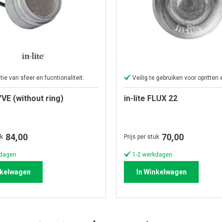
ie van sfeer en fucntionaliteit.
Veilig te gebruiken voor opritten
YVE (without ring)
in-lite FLUX 22
84,00
70,00
uk
Prijs per stuk
kdagen
1-2 werkdagen
nkelwagen
In Winkelwagen