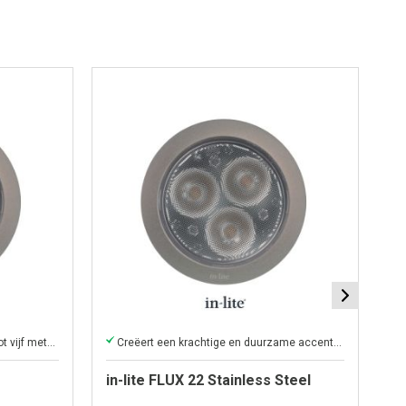
Creëert krachtige tuinaccenten tot vijf meter hoogte.
Creëert een krachtige en duurzame accentverlichting tot vijf meter.
in-lite FLUX 22 Stainless Steel
i