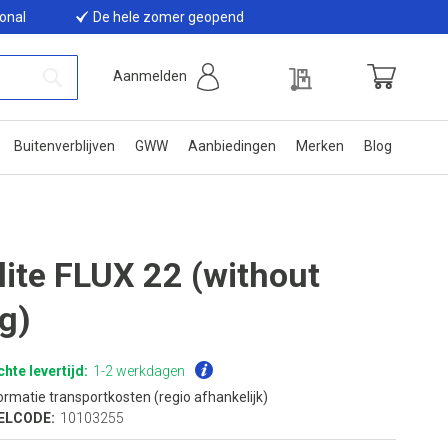
ional
De hele zomer geopend
Offerte
Aanmelden
Winkelwage
Zoek
Buitenverblijven
GWW
Aanbiedingen
Merken
Blog
-lite FLUX 22 (without
ng)
hte levertijd:
1-2 werkdagen
ormatie transportkosten (regio afhankelijk)
ELCODE:
10103255