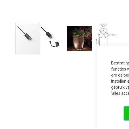
Ga
naar
Bestratin
het
begin
functies 
van
om de bes
de
afbeeldingen-
instellen 
gallerij
gebruik v
'alles acc