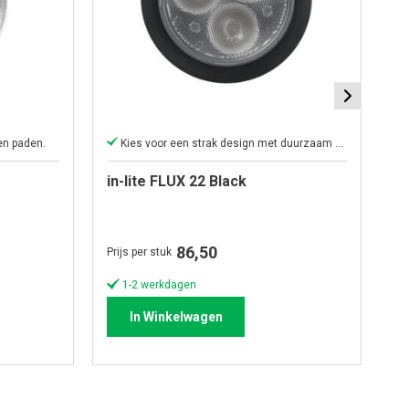
 en paden.
Kies voor een strak design met duurzaam tuinlicht.
in-lite FLUX 22 Black
in
86,50
Prijs per stuk
Pri
1-2 werkdagen
In Winkelwagen