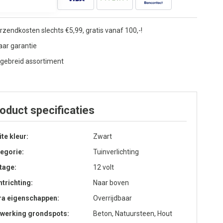
rzendkosten slechts €5,99, gratis vanaf 100,-!
jaar garantie
tgebreid assortiment
oduct specificaties
lite kleur
Zwart
egorie
Tuinverlichting
tage
12 volt
htrichting
Naar boven
ra eigenschappen
Overrijdbaar
werking grondspots
Beton, Natuursteen, Hout