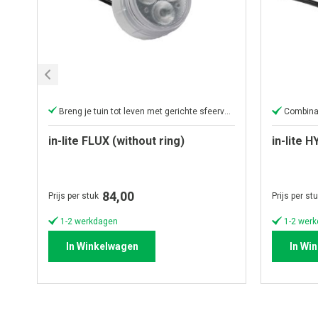
Breng je tuin tot leven met gerichte sfeerverlichting.
Combinat
in-lite FLUX (without ring)
in-lite H
84,00
Prijs per stuk
Prijs per st
1-2 werkdagen
1-2 wer
In Winkelwagen
In Wi