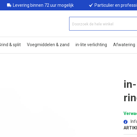
Levering binnen 72 uur mogelijk
Particulier en profess
rind & split
Voegmiddelen & zand
in-lite verlichting
Afwatering
in
ri
Verwac
Inf
ARTIK