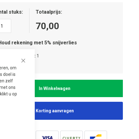
tal stuks
Totaalprijs
70,00
Houd rekening met 5% snijverlies
tal verpakkingen
1
tal stuks
1
Close
seren, om
 doel is
en zelf
t met ons
In Winkelwagen
 klikt u op
Korting aanvragen