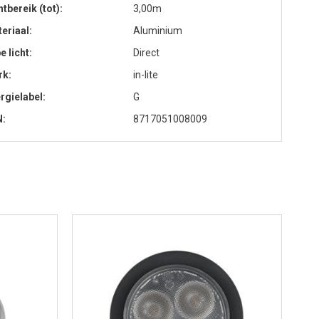
htbereik (tot)
3,00m
eriaal
Aluminium
e licht
Direct
rk
in-lite
rgielabel
G
N
8717051008009