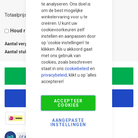
te analyseren. Ons doel is
om de best mogelijke
249,00
Totaalprijs
winkelervaring voor u te
creëren. U kunt uw
cookievoorkeuren zelf
Houd rekening met 5% snijverlies
instellen en aanpassen door
op 'cookie instellingen' te
Aantal verpakkingen
1
klikken. Als u akkoord gaat
Aantal stuks
1
met ons gebruik van
cookies, zoals beschreven
staat in ons
cookiebeleid
en
privacybeleid
, klikt u op 'alles
In Winkelwagen
accepteren'
Korting aanvragen
ACCEPTEER
COOKIES
AANGEPASTE
INSTELLINGEN
Of
83,00 in 3 termijnen
, 0% rente