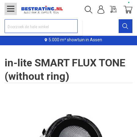
Offerte
Winke
5.000 m² showtuin in Assen
in-lite SMART FLUX TONE
(without ring)
Ga
naar
het
einde
van
de
afbeeldingen-
gallerij