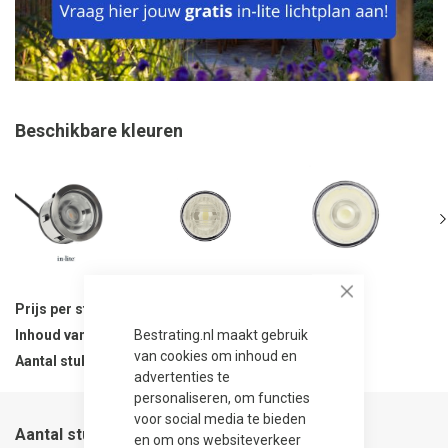
Beschikbare kleuren
Close
Prijs per stuk
249,00
Bestrating.nl maakt gebruik
Inhoud van verpakking
1 stuks
van cookies om inhoud en
Aantal stuks per verpakking
1
advertenties te
personaliseren, om functies
voor social media te bieden
Aantal stuks
en om ons websiteverkeer