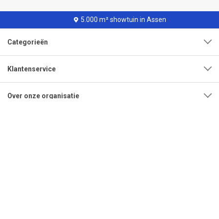
5.000 m² showtuin in Assen
Categorieën
Klantenservice
Over onze organisatie
Adres
Openingstijden
Contact
Tel:
0592-315108
Mail:
info@bestrating.nl