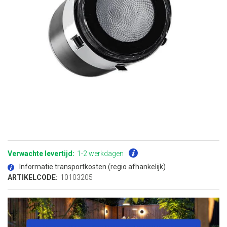
Ga
naar
het
Verwachte levertijd:
1-2 werkdagen
begin
van
Informatie transportkosten (regio afhankelijk)
de
afbeeldingen-
ARTIKELCODE:
10103205
gallerij