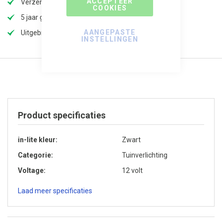
ACCEPTEER
Verzendkosten slechts €5,99, gratis vanaf 100,-!
COOKIES
5 jaar garantie
AANGEPASTE
Uitgebreid assortiment
INSTELLINGEN
Product specificaties
in-lite kleur
Zwart
Categorie
Tuinverlichting
Voltage
12 volt
Laad meer specificaties