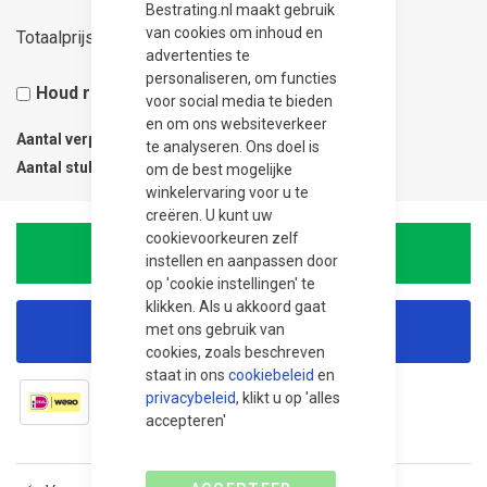
Bestrating.nl maakt gebruik
86,50
van cookies om inhoud en
Totaalprijs
advertenties te
personaliseren, om functies
Houd rekening met 5% snijverlies
voor social media te bieden
en om ons websiteverkeer
Aantal verpakkingen
1
te analyseren. Ons doel is
Aantal stuks
1
om de best mogelijke
winkelervaring voor u te
creëren. U kunt uw
cookievoorkeuren zelf
In Winkelwagen
instellen en aanpassen door
op 'cookie instellingen' te
klikken. Als u akkoord gaat
met ons gebruik van
Korting aanvragen
cookies, zoals beschreven
staat in ons
cookiebeleid
en
privacybeleid
, klikt u op 'alles
accepteren'