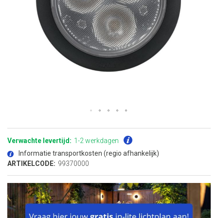
Ga
naar
het
Verwachte levertijd:
1-2 werkdagen
begin
van
Informatie transportkosten (regio afhankelijk)
de
afbeeldingen-
ARTIKELCODE:
99370000
gallerij