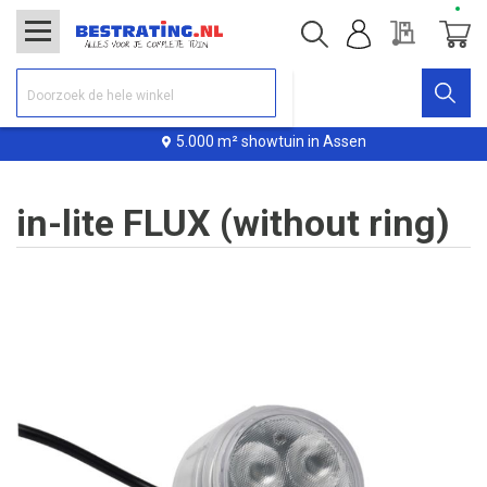
Offerte
Winke
5.000 m² showtuin in Assen
in-lite FLUX (without ring)
Ga
naar
het
einde
van
de
afbeeldingen-
gallerij