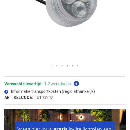
Ga
naar
het
Verwachte levertijd:
1-2 werkdagen
begin
van
Informatie transportkosten (regio afhankelijk)
de
afbeeldingen-
ARTIKELCODE:
10103202
gallerij