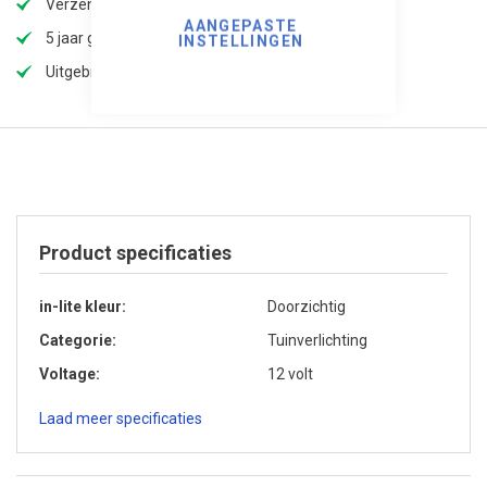
Verzendkosten slechts €5,99, gratis vanaf 100,-!
AANGEPASTE
5 jaar garantie
INSTELLINGEN
Uitgebreid assortiment
Product specificaties
in-lite kleur
Doorzichtig
Categorie
Tuinverlichting
Voltage
12 volt
Laad meer specificaties