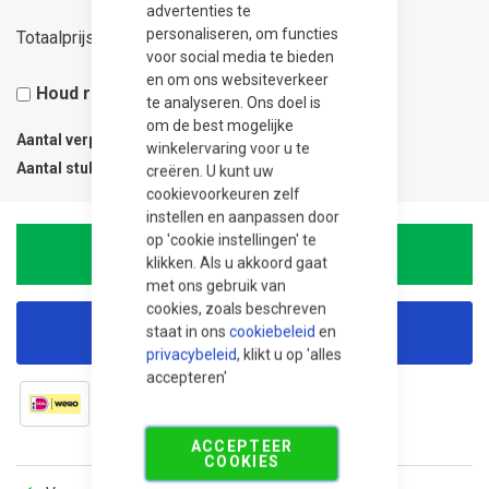
advertenties te
84,00
personaliseren, om functies
Totaalprijs
voor social media te bieden
en om ons websiteverkeer
Houd rekening met 5% snijverlies
te analyseren. Ons doel is
om de best mogelijke
Aantal verpakkingen
1
winkelervaring voor u te
Aantal stuks
1
creëren. U kunt uw
cookievoorkeuren zelf
instellen en aanpassen door
op 'cookie instellingen' te
In Winkelwagen
klikken. Als u akkoord gaat
met ons gebruik van
cookies, zoals beschreven
staat in ons
cookiebeleid
en
Korting aanvragen
privacybeleid
, klikt u op 'alles
accepteren'
ACCEPTEER
COOKIES