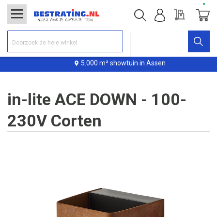
Offerte
Winke
5.000 m² showtuin in Assen
in-lite ACE DOWN - 100-
230V Corten
Ga
naar
het
einde
van
de
afbeeldingen-
gallerij