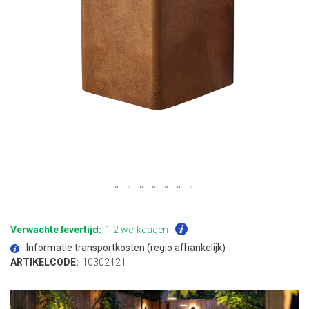
Ga
naar
het
Verwachte levertijd:
1-2 werkdagen
begin
van
Informatie transportkosten (regio afhankelijk)
de
afbeeldingen-
ARTIKELCODE:
10302121
gallerij