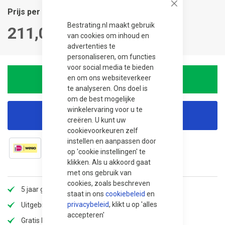
Close
Prijs per stuk
Bestrating.nl maakt gebruik
211,00
van cookies om inhoud en
advertenties te
personaliseren, om functies
voor social media te bieden
en om ons websiteverkeer
In winkelwagen
te analyseren. Ons doel is
om de best mogelijke
winkelervaring voor u te
Korting aanvragen
creëren. U kunt uw
cookievoorkeuren zelf
instellen en aanpassen door
op 'cookie instellingen' te
klikken. Als u akkoord gaat
met ons gebruik van
cookies, zoals beschreven
5 jaar garantie
staat in ons
cookiebeleid
en
privacybeleid
, klikt u op 'alles
Uitgebreid assortiment
accepteren'
Gratis bezorging