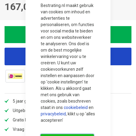
167,00
Bestrating.nl maakt gebruik
van cookies om inhoud en
advertenties te
personaliseren, om functies
voor social media te bieden
In winkelwagen
en om ons websiteverkeer
te analyseren. Ons doel is
om de best mogelijke
winkelervaring voor u te
Korting aanvragen
creëren. U kunt uw
cookievoorkeuren zelf
instellen en aanpassen door
op 'cookie instellingen' te
klikken. Als u akkoord gaat
met ons gebruik van
cookies, zoals beschreven
5 jaar garantie
staat in ons
cookiebeleid
en
Uitgebreid assortiment
privacybeleid
, klikt u op 'alles
Gratis bezorging
accepteren'
Vraag offerte aan voor extra korting!