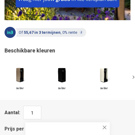
Of
55,67 in 3 termijnen
, 0% rente
Beschikbare kleuren
Aantal
Prijs per stuk
Close