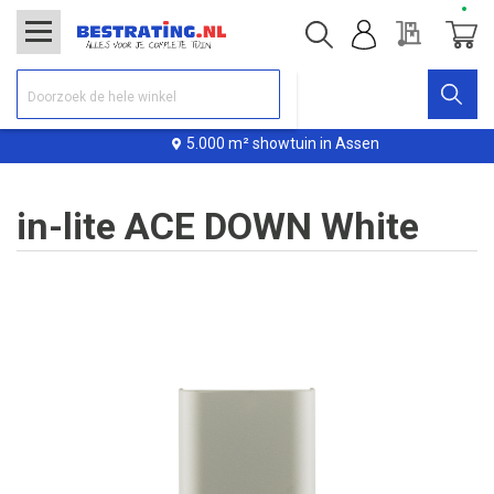
Offerte
Winke
5.000 m² showtuin in Assen
in-lite ACE DOWN White
Ga
naar
het
einde
van
de
afbeeldingen-
gallerij