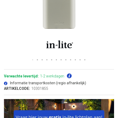
Ga
naar
het
Verwachte levertijd:
1-2 werkdagen
begin
van
Informatie transportkosten (regio afhankelijk)
de
afbeeldingen-
ARTIKELCODE:
10301855
gallerij