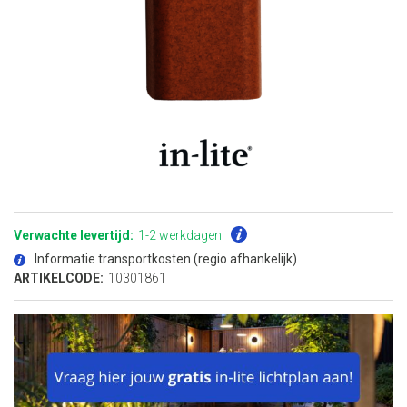
Ga
naar
het
Verwachte levertijd:
1-2 werkdagen
begin
van
Informatie transportkosten (regio afhankelijk)
de
afbeeldingen-
ARTIKELCODE:
10301861
gallerij