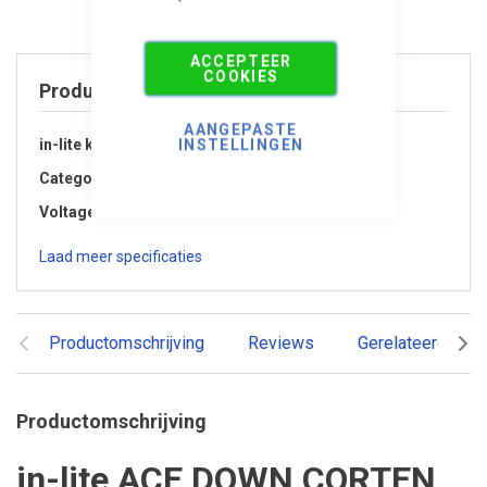
ACCEPTEER
COOKIES
Product specificaties
AANGEPASTE
INSTELLINGEN
in-lite kleur
Corten
Categorie
Tuinverlichting
Voltage
12 volt
Laad meer specificaties
Productomschrijving
Reviews
Gerelateerde pr
Productomschrijving
in-lite ACE DOWN CORTEN