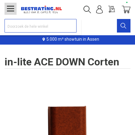
Offerte
Winke
5.000 m² showtuin in Assen
in-lite ACE DOWN Corten
Ga
naar
het
einde
van
de
afbeeldingen-
gallerij