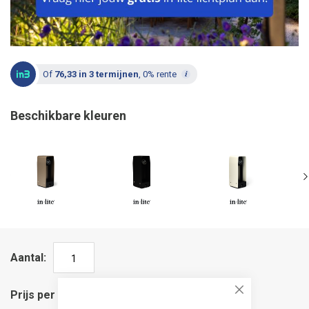
Of
76,33 in 3 termijnen
, 0% rente
Beschikbare kleuren
Aantal
Prijs per stuk
Close