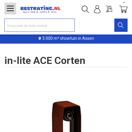
Offerte
Winke
5.000 m² showtuin in Assen
in-lite ACE Corten
Ga
naar
het
einde
van
de
afbeeldingen-
gallerij