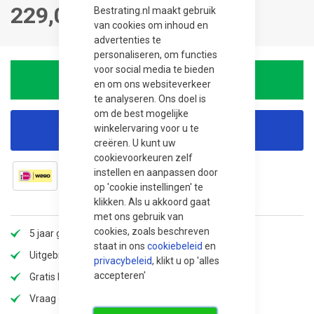
229,00
Bestrating.nl maakt gebruik
van cookies om inhoud en
advertenties te
personaliseren, om functies
voor social media te bieden
In winkelwagen
en om ons websiteverkeer
te analyseren. Ons doel is
om de best mogelijke
winkelervaring voor u te
Korting aanvragen
creëren. U kunt uw
cookievoorkeuren zelf
instellen en aanpassen door
op 'cookie instellingen' te
klikken. Als u akkoord gaat
met ons gebruik van
cookies, zoals beschreven
5 jaar garantie
staat in ons
cookiebeleid
en
Uitgebreid assortiment
privacybeleid
, klikt u op 'alles
accepteren'
Gratis bezorging
Vraag offerte aan voor extra korting!