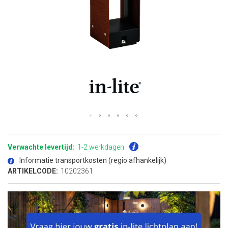
Ga
naar
het
Verwachte levertijd:
1-2 werkdagen
begin
van
Informatie transportkosten (regio afhankelijk)
de
afbeeldingen-
ARTIKELCODE:
10202361
gallerij